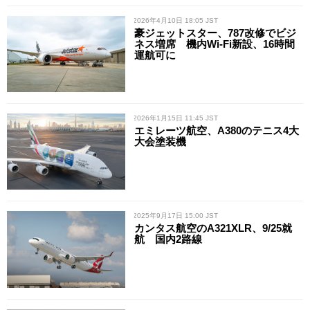
/ 2026年4月10日 18:05 JST
豪ジェットスター、787改修でビジ
ネス増席 機内Wi-Fi新設、16時間
運航可に
/ 2026年1月15日 11:45 JST
エミレーツ航空、A380のテニス4大
大会塗装機
/ 2025年9月17日 15:00 JST
カンタス航空のA321XLR、9/25就
航 国内2路線