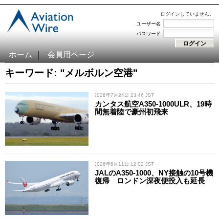
ログインしていません。
ユーザー名
パスワード
ホーム
会員用ページ
キーワード: "メルボルン空港"
/ 2026年7月24日 23:46 JST
カンタス航空A350-1000ULR、19時
間無着陸で豪州初飛来
/ 2026年6月11日 12:02 JST
JALのA350-1000、NY接触の10号機
復帰 ロンドン深夜便投入も延長