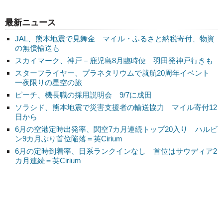
最新ニュース
JAL、熊本地震で見舞金 マイル・ふるさと納税寄付、物資
の無償輸送も
スカイマーク、神戸－鹿児島8月臨時便 羽田発神戸行きも
スターフライヤー、プラネタリウムで就航20周年イベント
一夜限りの星空の旅
ピーチ、機長職の採用説明会 9/7に成田
ソラシド、熊本地震で災害支援者の輸送協力 マイル寄付12
日から
6月の空港定時出発率、関空7カ月連続トップ20入り ハルビ
ン9カ月ぶり首位陥落＝英Cirium
6月の定時到着率、日系ランクインなし 首位はサウディア2
カ月連続＝英Cirium