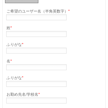
ご希望のユーザー名（半角英数字）
*
姓
*
ふりがな
*
名
*
ふりがな
*
お勤め先名/学校名
*