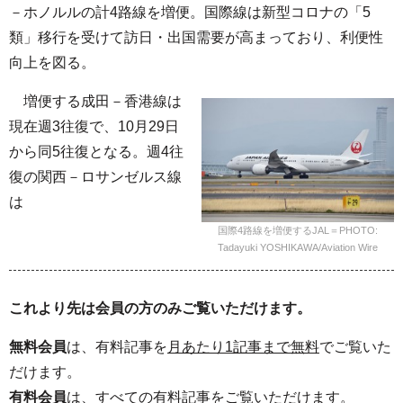
－ホノルルの計4路線を増便。国際線は新型コロナの「5
類」移行を受けて訪日・出国需要が高まっており、利便性
向上を図る。
増便する成田－香港線は
現在週3往復で、10月29日
から同5往復となる。週4往
復の関西－ロサンゼルス線
は
国際4路線を増便するJAL＝PHOTO:
Tadayuki YOSHIKAWA/Aviation Wire
これより先は会員の方のみご覧いただけます。
無料会員
は、有料記事を
月あたり1記事まで無料
でご覧いた
だけます。
有料会員
は、
すべて
の有料記事をご覧いただけます。