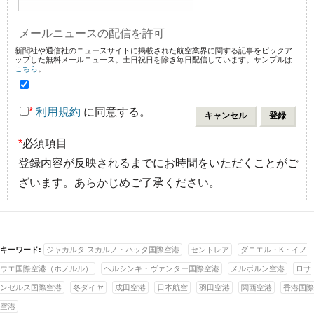
メールニュースの配信を許可
新聞社や通信社のニュースサイトに掲載された航空業界に関する記事をピックア
ップした無料メールニュース。土日祝日を除き毎日配信しています。サンプルは
こちら
。
*
利用規約
に同意する。
*
必須項目
登録内容が反映されるまでにお時間をいただくことがご
ざいます。あらかじめご了承ください。
キーワード:
ジャカルタ スカルノ・ハッタ国際空港
セントレア
ダニエル・K・イノ
ウエ国際空港（ホノルル）
ヘルシンキ・ヴァンター国際空港
メルボルン空港
ロサ
ンゼルス国際空港
冬ダイヤ
成田空港
日本航空
羽田空港
関西空港
香港国際
空港