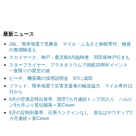
最新ニュース
JAL、熊本地震で見舞金 マイル・ふるさと納税寄付、物資
の無償輸送も
スカイマーク、神戸－鹿児島8月臨時便 羽田発神戸行きも
スターフライヤー、プラネタリウムで就航20周年イベント
一夜限りの星空の旅
ピーチ、機長職の採用説明会 9/7に成田
ソラシド、熊本地震で災害支援者の輸送協力 マイル寄付12
日から
6月の空港定時出発率、関空7カ月連続トップ20入り ハルビ
ン9カ月ぶり首位陥落＝英Cirium
6月の定時到着率、日系ランクインなし 首位はサウディア2
カ月連続＝英Cirium