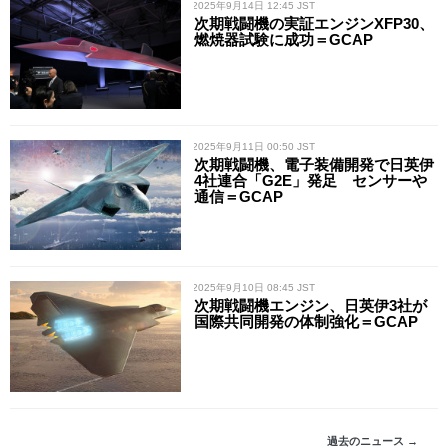
/ 2025年9月14日 12:45 JST
次期戦闘機の実証エンジンXFP30、
燃焼器試験に成功＝GCAP
/ 2025年9月11日 00:50 JST
次期戦闘機、電子装備開発で日英伊
4社連合「G2E」発足 センサーや
通信＝GCAP
/ 2025年9月10日 08:45 JST
次期戦闘機エンジン、日英伊3社が
国際共同開発の体制強化＝GCAP
過去のニュース →