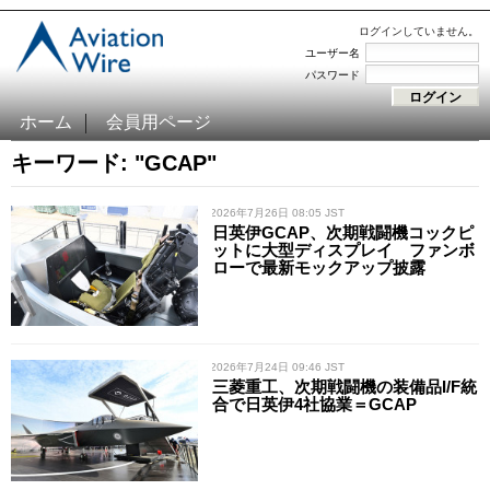
ログインしていません。
ユーザー名
パスワード
ホーム
会員用ページ
キーワード: "GCAP"
/ 2026年7月26日 08:05 JST
日英伊GCAP、次期戦闘機コックピ
ットに大型ディスプレイ ファンボ
ローで最新モックアップ披露
/ 2026年7月24日 09:46 JST
三菱重工、次期戦闘機の装備品I/F統
合で日英伊4社協業＝GCAP