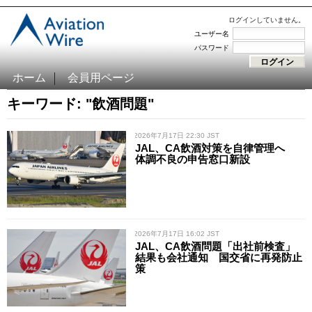
ログインしていません。
ユーザー名
パスワード
ホーム
会員用ページ
キーワード: "飲酒問題"
/ 2026年7月17日 22:30 JST
JAL、CA飲酒対策を自律管理へ
体調不良の申告窓口新設
/ 2026年7月17日 16:02 JST
JAL、CA飲酒問題「出社前検査」
結果も会社通知 国交省に再発防止
策