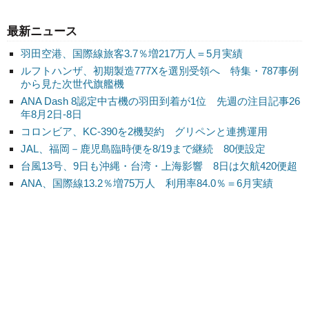
最新ニュース
羽田空港、国際線旅客3.7％増217万人＝5月実績
ルフトハンザ、初期製造777Xを選別受領へ 特集・787事例
から見た次世代旗艦機
ANA Dash 8認定中古機の羽田到着が1位 先週の注目記事26
年8月2日-8日
コロンビア、KC-390を2機契約 グリペンと連携運用
JAL、福岡－鹿児島臨時便を8/19まで継続 80便設定
台風13号、9日も沖縄・台湾・上海影響 8日は欠航420便超
ANA、国際線13.2％増75万人 利用率84.0％＝6月実績