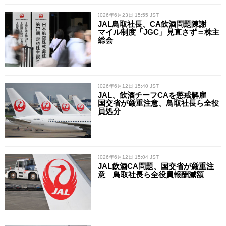
/ 2026年6月23日 15:55 JST
JAL鳥取社長、CA飲酒問題陳謝
マイル制度「JGC」見直さず＝株主
総会
/ 2026年6月12日 15:40 JST
JAL、飲酒チーフCAを懲戒解雇
国交省が厳重注意、鳥取社長ら全役
員処分
/ 2026年6月12日 15:04 JST
JAL飲酒CA問題、国交省が厳重注
意 鳥取社長ら全役員報酬減額