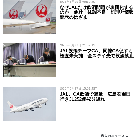
/ 2026年5月28日 08:10 JST
なぜJALだけ飲酒問題が表面化する
のか 他社「体調不良」処理と情報
開示のはざま
/ 2026年5月27日 21:59 JST
JAL飲酒チーフCA、同僚CA促すも
検査未実施 全ステイ先で飲酒禁止
/ 2026年5月27日 15:01 JST
JAL、CA飲酒で遅延 広島発羽田
行きJL252便42分遅れ
過去のニュース →