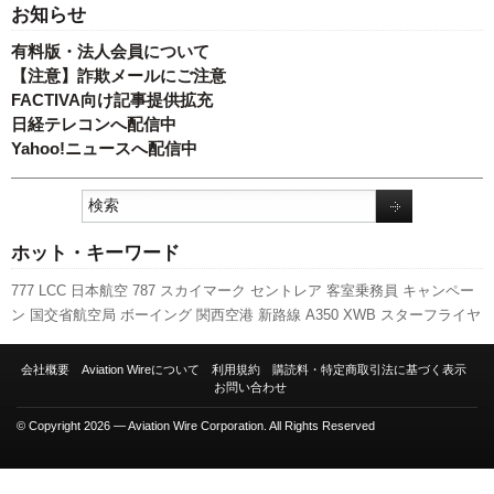
お知らせ
有料版・法人会員について
【注意】詐欺メールにご注意
FACTIVA向け記事提供拡充
日経テレコンへ配信中
Yahoo!ニュースへ配信中
ホット・キーワード
777
LCC
日本航空
787
スカイマーク
セントレア
客室乗務員
キャンペー
ン
国交省航空局
ボーイング
関西空港
新路線
A350 XWB
スターフライヤ
ー
伊丹空港
羽田空港
成田空港
実績
A320
旅客数
航空貨物
訪日客
福岡
空港
全日空
人事
737NG
ANAホールディングス
先週の注目記事
利用実
会社概要
Aviation Wireについて
利用規約
購読料・特定商取引法に基づく表示
績
国交省
発着回数
新千歳空港
エアバス
新型コロナウイルス
ピーチ・ア
お問い合わせ
ビエーション
© Copyright 2026 — Aviation Wire Corporation. All Rights Reserved