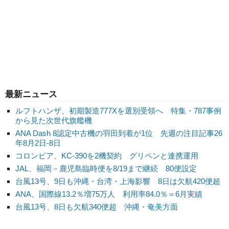
最新ニュース
ルフトハンザ、初期製造777Xを選別受領へ 特集・787事例
から見た次世代旗艦機
ANA Dash 8認定中古機の羽田到着が1位 先週の注目記事26
年8月2日-8日
コロンビア、KC-390を2機契約 グリペンと連携運用
JAL、福岡－鹿児島臨時便を8/19まで継続 80便設定
台風13号、9日も沖縄・台湾・上海影響 8日は欠航420便超
ANA、国際線13.2％増75万人 利用率84.0％＝6月実績
台風13号、8日も欠航340便超 沖縄・奄美方面