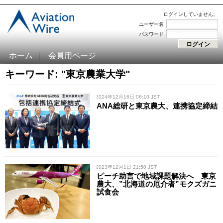
ログインしていません。
ユーザー名
パスワード
ホーム
会員用ページ
キーワード: "東京農業大学"
/ 2024年12月16日 06:10 JST
ANA総研と東京農大、連携協定締結
/ 2023年12月1日 21:50 JST
ピーチ助言で地域課題解決へ 東京
農大、”北海道の厄介者”モクズガニ
試食会