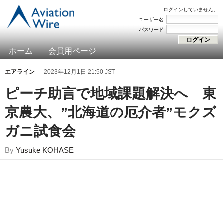
ログインしていません。
ユーザー名
パスワード
ホーム
会員用ページ
エアライン
— 2023年12月1日 21:50 JST
ピーチ助言で地域課題解決へ 東
京農大、”北海道の厄介者”モクズ
ガニ試食会
By
Yusuke KOHASE