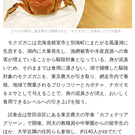
ピーチが助言し東京農大で開催された「モクズガニ」試食会（ピーチ提供）
モクズガニは北海道根室市と別海町にまたがる風蓮湖に
生息する。湖内に大量発生し、漁網被害や水産資源への食
害が増えていることから駆除対象となっている。身が泥臭
いため、そのままでは食用に適さない。湖で捕獲した駆除
対象のモクズガニを、東京農大が引き取り、網走市内で養
殖。地域で廃棄されるブロッコリーとカボチャ、ナガイモ
をエサとして与えることで、身の泥臭さが消え、おいしく
食用できるレベルへの引き上げを狙う。
試食会は世田谷区にある東京農大の学食「カフェテリア
グリーン」で開催。同大の教職員や中華圏からの留学生の
ほか、大学近隣の住民らも参加し、約140人がゆでたて