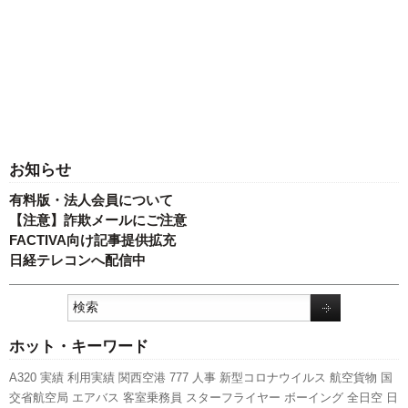
お知らせ
有料版・法人会員について
【注意】詐欺メールにご注意
FACTIVA向け記事提供拡充
日経テレコンへ配信中
ホット・キーワード
A320
実績
利用実績
関西空港
777
人事
新型コロナウイルス
航空貨物
国
交省航空局
エアバス
客室乗務員
スターフライヤー
ボーイング
全日空
日