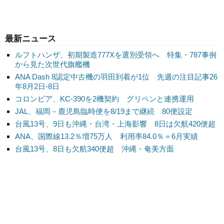
最新ニュース
ルフトハンザ、初期製造777Xを選別受領へ 特集・787事例
から見た次世代旗艦機
ANA Dash 8認定中古機の羽田到着が1位 先週の注目記事26
年8月2日-8日
コロンビア、KC-390を2機契約 グリペンと連携運用
JAL、福岡－鹿児島臨時便を8/19まで継続 80便設定
台風13号、9日も沖縄・台湾・上海影響 8日は欠航420便超
ANA、国際線13.2％増75万人 利用率84.0％＝6月実績
台風13号、8日も欠航340便超 沖縄・奄美方面