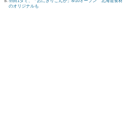
羽田1タミ、「おにぎりこんが」8/10オープン 北海道食材
のオリジナルも