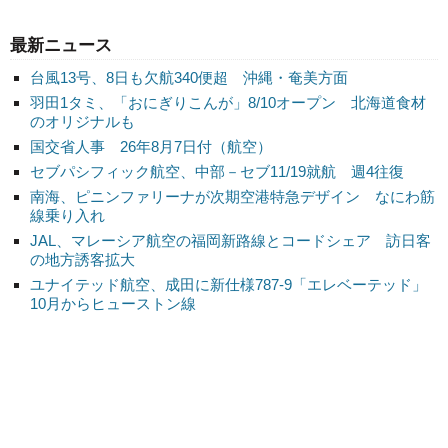
最新ニュース
台風13号、8日も欠航340便超 沖縄・奄美方面
羽田1タミ、「おにぎりこんが」8/10オープン 北海道食材
のオリジナルも
国交省人事 26年8月7日付（航空）
セブパシフィック航空、中部－セブ11/19就航 週4往復
南海、ピニンファリーナが次期空港特急デザイン なにわ筋
線乗り入れ
JAL、マレーシア航空の福岡新路線とコードシェア 訪日客
の地方誘客拡大
ユナイテッド航空、成田に新仕様787-9「エレベーテッド」
10月からヒューストン線