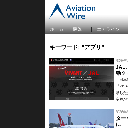
ホーム
機体
エアライン
キーワード: "アプリ"
/ 2026年
JA
動ク
日本航
『VI
動した
空券が当
/ 2026年
ター
に