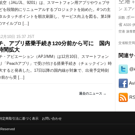
空港
キ
空（JAL/JL、9201）は、スマートフォン用アプリやウェブサ
エア
ン
どを段階的にリニューアルするプロジェクトを始めた。4つの主
タルタッチポイントを順次刷新し、サービス向上を図る。第1弾
ボー
回数
のマイルプロ […]
省
A320
空港
旅客
12月10日 15:37 JST
チ、アプリ搭乗手続き120分前から可に 国内
交省航空局
時間拡大
関連サ
・アビエーション（APJ/MM）は12月10日、スマートフォン
リ「Peachアプリ」で受け付ける搭乗手続き（チェックイン）時
@A
大すると発表した。17日以降の国内線が対象で、出発予定時刻
分前から受 […]
Avi
過去のニュース →
R
特定商取引法に基づく表示
お問い合わせ
s Reserved