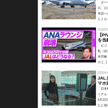
ターキ
日、公
本語へ
らトル
/ 2026年
【P
を当
ビジネス
私（吉
本空輸
カ […]
/ 2026年
JA
マホ
日本航
ミナル
4月2
たと発表