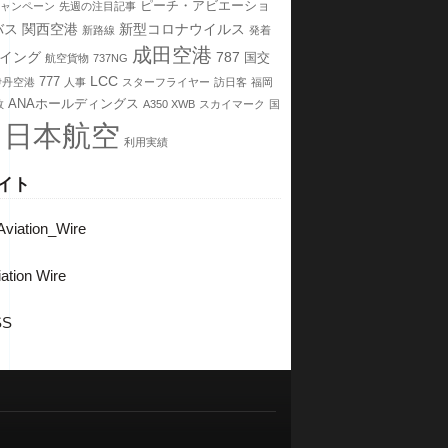
ピーチ・アビエーショ
ャンペーン
先週の注目記事
バス
関西空港
新型コロナウイルス
新路線
発着
成田空港
イング
787
国交
航空貨物
737NG
LCC
777
伊丹空港
人事
スターフライヤー
訪日客
福岡
ANAホールディングス
数
A350 XWB
スカイマーク
国
日本航空
利用実績
イト
viation_Wire
ation Wire
SS