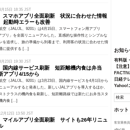
4月15日 18:35 JST
L、スマホアプリ全面刷新 状況に合わせた情報
、起動時エラーも改善
空（JAL/JL、9201）は4月15日、スマートフォン用アプリ
Lアプリ」を全面リニューアルした。直感的な操作性とシンプルな
ンを追求し、旅の準備から到着まで、利用客の状況に合わせた情
適に提供する […]
お知ら
有料版
3月23日 19:30 JST
【注意
L、国内線サービス刷新 短距離機内食は弁当
FACT
新アプリ4/15から
日経テ
空（JAL/JL、9201）は3月23日、国内線サービスを4月1日から
Yaho
ニューアルすると発表した。新しいJALアプリを導入するほか、
ストクラスの機内食を刷新し、短距離路線では新たにお弁当スタ
内食 […]
ホット
12月12日 13:50 JST
L、マイルアプリ全面刷新 サイトも26年リニュ
客室乗務員
ル