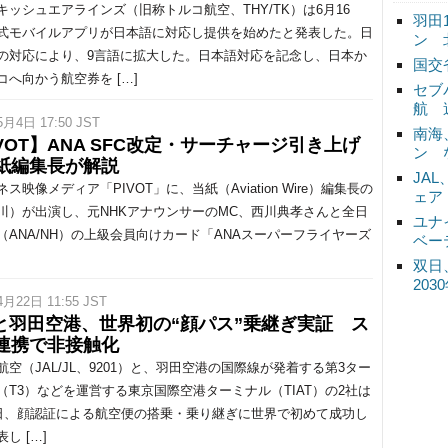
ッシュエアラインズ（旧称トルコ航空、THY/TK）は6月16
羽田
式モバイルアプリが日本語に対応し提供を始めたと発表した。日
ン 
の対応により、9言語に拡大した。日本語対応を記念し、日本か
国交
コへ向かう航空券を […]
セブ
航 
5月4日 17:50 JST
南海
IVOT】ANA SFC改定・サーチャージ引き上げ
ン 
紙編集長が解説
JA
映像メディア「PIVOT」に、当紙（Aviation Wire）編集長の
ェア
川）が出演し、元NHKアナウンサーのMC、西川典孝さんと全日
ユナ
（ANA/NH）の上級会員向けカード「ANAスーパーフライヤーズ
ベー
双日
20
4月22日 11:55 JST
Lと羽田空港、世界初の“顔パス”乗継ぎ実証 ス
連携で非接触化
空（JAL/JL、9201）と、羽田空港の国際線が発着する第3ター
（T3）などを運営する東京国際空港ターミナル（TIAT）の2社は
2日、顔認証による航空便の搭乗・乗り継ぎに世界で初めて成功し
し […]