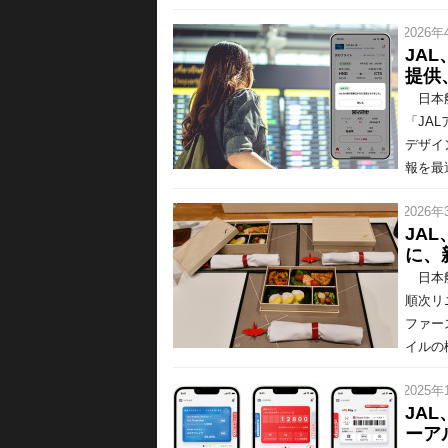
/ 2026年
JA
提供
日本航
「JA
デザイ
報を最
/ 2026年
JA
に、
日本航
順次リ
ファー
イルの機
/ 2025年
JA
ーア