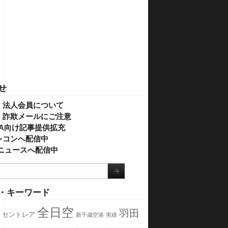
せ
・法人会員について
】詐欺メールにご注意
IVA向け記事提供拡充
レコンへ配信中
o!ニュースへ配信中
・キーワード
全日空
羽田
セントレア
新千歳空港
実績