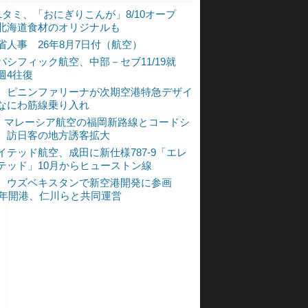
1タミ、「おにぎりこんが」8/10オープ
北海道食材のオリジナルも
省人事 26年8月7日付（航空）
パシフィック航空、中部－セブ11/19就
週4往復
、ピニンファリーナが次期空港特急デザイ
なにわ筋線乗り入れ
L、マレーシア航空の福岡新路線とコードシ
 訪日客の地方誘客拡大
イテッド航空、成田に新仕様787-9「エレ
テッド」10月からヒューストン線
、ウズベキスタンで新空港開発に参画
30年開港、仁川らと共同運営