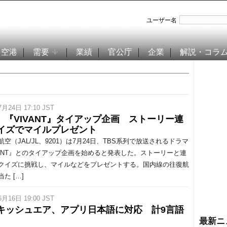
ユーザー名
空港
需要
業績
官公庁
企業
解説・コラ
7月24日 17:10 JST
L、『VIVANT』タイアップ企画 ストーリー連
イズでマイルプレゼント
空（JAL/JL、9201）は7月24日、TBS系列で放送されるドラマ
VANT』とのタイアップ企画を始めると発表した。ストーリーと連
クイズに挑戦し、マイルなどをプレゼントする。国内線の往復航
た […]
6月16日 19:00 JST
キッシュエア、アプリ日本語に対応 計9言語
最新ニ