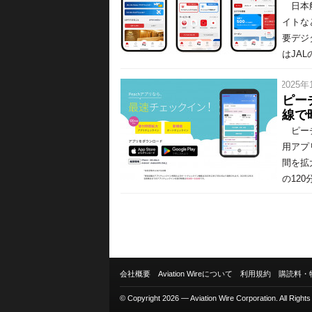
日本航
イトな
要デジ
はJAL
/ 2025年
ピー
線で
ピーチ
用アプ
間を拡
の120
会社概要
Aviation Wireについて
利用規約
購読料・
© Copyright 2026 — Aviation Wire Corporation. All Right