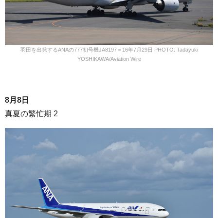
羽田を出発するANAの777初号機JA8197＝16年7月29日 PHOTO: Tadayuki
YOSHIKAWA/Aviation Wire
8月8日
真夏の繁忙期 2