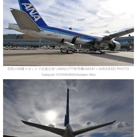
羽田の58番スポットで出発を待つANAの777初号機JA8197＝16年8月8日 PHOTO:
Tadayuki YOSHIKAWA/Aviation Wire