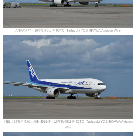
ANAの777＝16年8月8日 PHOTO: Tadayuki YOSHIKAWA/Aviation Wire
羽田に到着する松山発NH592便＝16年8月8日 PHOTO: Tadayuki YOSHIKAWA/Aviation
Wire