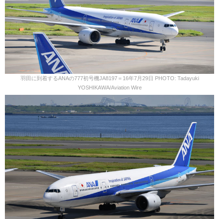
羽田に到着するANAの777初号機JA8197＝16年7月29日 PHOTO: Tadayuki
YOSHIKAWA/Aviation Wire