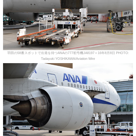
羽田の58番スポットで出発を待つANAの777初号機JA8197＝16年8月8日 PHOTO:
Tadayuki YOSHIKAWA/Aviation Wire