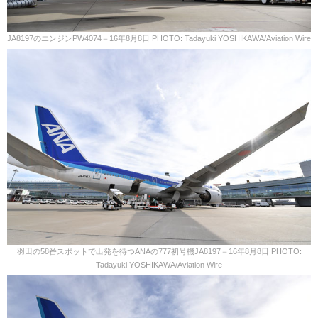
JA8197のエンジンPW4074＝16年8月8日 PHOTO: Tadayuki YOSHIKAWA/Aviation Wire
羽田の58番スポットで出発を待つANAの777初号機JA8197＝16年8月8日 PHOTO:
Tadayuki YOSHIKAWA/Aviation Wire