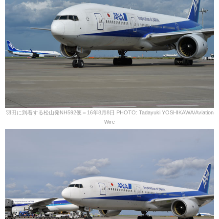
羽田に到着する松山発NH592便＝16年8月8日 PHOTO: Tadayuki YOSHIKAWA/Aviation
Wire