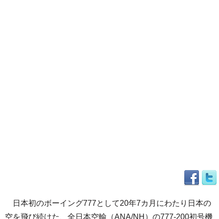
日本初のボーイング777として20年7カ月にわたり日本の
空を飛び続けた、全日本空輸（ANA/NH）の777-200初号機