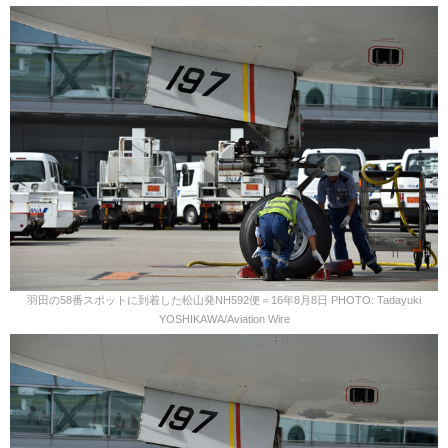
羽田の58番スポットに到着した松山発NH592便＝16年8月8日 PHOTO: Tadayuki
YOSHIKAWA/Aviation Wire