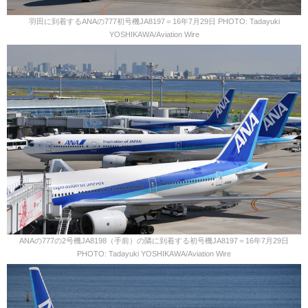
羽田に到着するANAの777初号機JA8197＝16年7月29日 PHOTO: Tadayuki
YOSHIKAWA/Aviation Wire
ANAの777の2号機JA8198（手前）の隣に到着する初号機JA8197＝16年7月29日
PHOTO: Tadayuki YOSHIKAWA/Aviation Wire