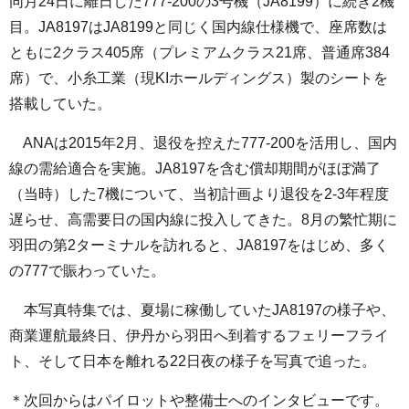
同月24日に離日した777-200の3号機（JA8199）に続き2機
目。JA8197はJA8199と同じく国内線仕様機で、座席数は
ともに2クラス405席（プレミアムクラス21席、普通席384
席）で、小糸工業（現KIホールディングス）製のシートを
搭載していた。
ANAは2015年2月、退役を控えた777-200を活用し、国内
線の需給適合を実施。JA8197を含む償却期間がほぼ満了
（当時）した7機について、当初計画より退役を2-3年程度
遅らせ、高需要日の国内線に投入してきた。8月の繁忙期に
羽田の第2ターミナルを訪れると、JA8197をはじめ、多く
の777で賑わっていた。
本写真特集では、夏場に稼働していたJA8197の様子や、
商業運航最終日、伊丹から羽田へ到着するフェリーフライ
ト、そして日本を離れる22日夜の様子を写真で追った。
＊次回からはパイロットや整備士へのインタビューです。