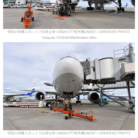
羽田の58番スポットで出発を待つANAの777初号機JA8197＝16年8月8日 PHOTO:
Tadayuki YOSHIKAWA/Aviation Wire
羽田の58番スポットで出発を待つANAの777初号機JA8197＝16年8月8日 PHOTO: