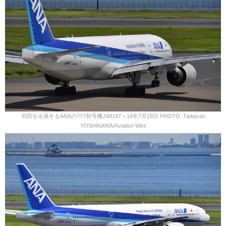
羽田を出発するANAの777初号機JA8197＝16年7月29日 PHOTO: Tadayuki
YOSHIKAWA/Aviation Wire