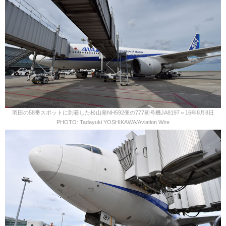
羽田の58番スポットに到着した松山発NH592便の777初号機JA8197＝16年8月8日
PHOTO: Tadayuki YOSHIKAWA/Aviation Wire