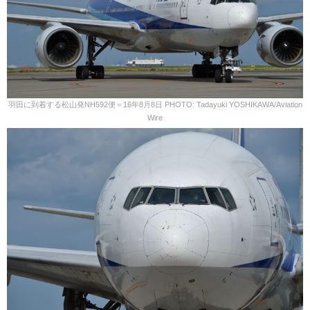
羽田に到着する松山発NH592便＝16年8月8日 PHOTO: Tadayuki YOSHIKAWA/Aviation
Wire