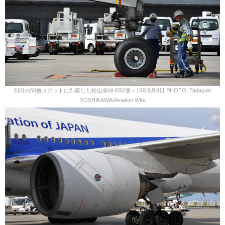
羽田の58番スポットに到着した松山発NH592便＝16年8月8日 PHOTO: Tadayuki
YOSHIKAWA/Aviation Wire