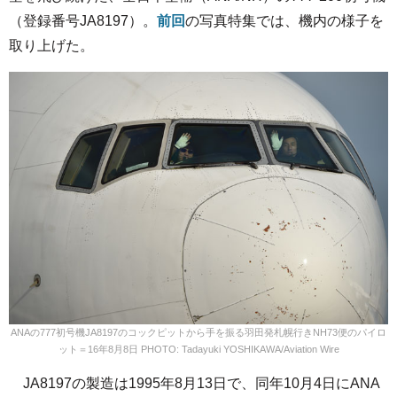
（登録番号JA8197）。
前回
の写真特集では、機内の様子を
取り上げた。
ANAの777初号機JA8197のコックピットから手を振る羽田発札幌行きNH73便のパイロ
ット＝16年8月8日 PHOTO: Tadayuki YOSHIKAWA/Aviation Wire
JA8197の製造は1995年8月13日で、同年10月4日にANA