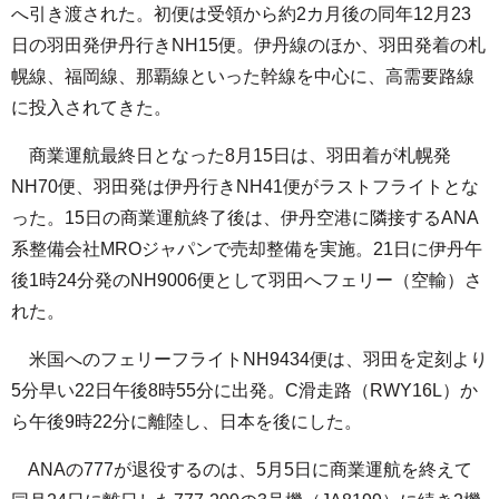
へ引き渡された。初便は受領から約2カ月後の同年12月23
日の羽田発伊丹行きNH15便。伊丹線のほか、羽田発着の札
幌線、福岡線、那覇線といった幹線を中心に、高需要路線
に投入されてきた。
商業運航最終日となった8月15日は、羽田着が札幌発
NH70便、羽田発は伊丹行きNH41便がラストフライトとな
った。15日の商業運航終了後は、伊丹空港に隣接するANA
系整備会社MROジャパンで売却整備を実施。21日に伊丹午
後1時24分発のNH9006便として羽田へフェリー（空輸）さ
れた。
米国へのフェリーフライトNH9434便は、羽田を定刻より
5分早い22日午後8時55分に出発。C滑走路（RWY16L）か
ら午後9時22分に離陸し、日本を後にした。
ANAの777が退役するのは、5月5日に商業運航を終えて