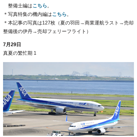
整備士編は
こちら
。
＊写真特集の機内編は
こちら
。
＊本記事の写真は127枚（夏の羽田→商業運航ラスト→売却
整備後の伊丹→売却フェリーフライト）
7月29日
真夏の繁忙期 1