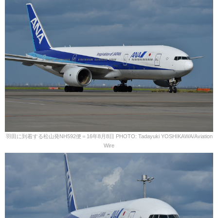
羽田に到着する松山発NH592便＝16年8月8日 PHOTO: Tadayuki YOSHIKAWA/Aviation
Wire