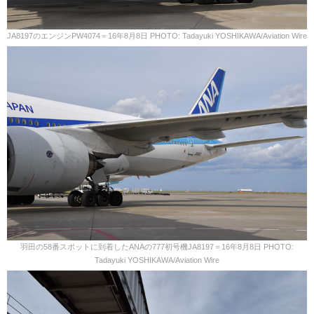
JA8197のエンジンPW4074＝16年8月8日 PHOTO: Tadayuki YOSHIKAWA/Aviation Wire
羽田の58番スポットに到着したANAの777初号機JA8197＝16年8月8日 PHOTO:
Tadayuki YOSHIKAWA/Aviation Wire