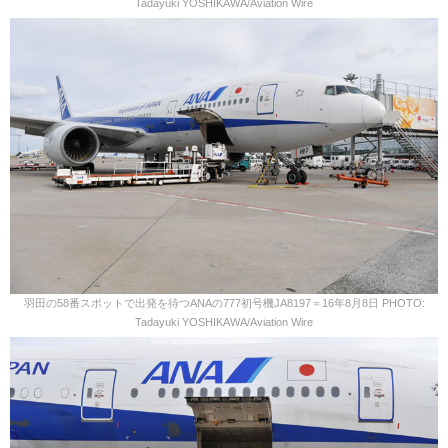
Tadayuki YOSHIKAWA/Aviation Wire
羽田の58番スポットで出発を待つANAの777初号機JA8197＝16年8月8日 PHOTO:
Tadayuki YOSHIKAWA/Aviation Wire