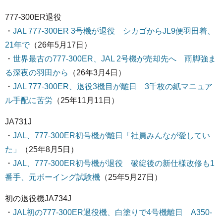
777-300ER退役
・
JAL 777-300ER 3号機が退役 シカゴからJL9便羽田着、
21年で
（26年5月17日）
・
世界最古の777-300ER、JAL 2号機が売却先へ 雨脚強ま
る深夜の羽田から
（26年3月4日）
・
JAL 777-300ER、退役3機目が離日 3千枚の紙マニュア
ル手配に苦労
（25年11月11日）
JA731J
・
JAL、777-300ER初号機が離日「社員みんなが愛してい
た」
（25年8月5日）
・
JAL、777-300ER初号機が退役 破綻後の新仕様改修も1
番手、元ボーイング試験機
（25年5月27日）
初の退役機JA734J
・
JAL初の777-300ER退役機、白塗りで4号機離日 A350-