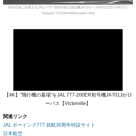
羽田空港に到着するJALの777-300ER初の退役機JA734J＝24年8月20日 PHOTO:
Tadayuki YOSHIKAWA/Aviation Wire
【4K】”飛行機の墓場”をJAL 777-200ER初号機JA701Jがロ
ーパス【Victorville】
関連リンク
JAL ボーイング777 就航30周年特設サイト
日本航空