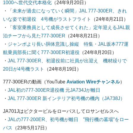
1000へ世代交代本格化
（24年9月20日）
・
「未来が過去になっていく瞬間」JAL 777-300ER、きれ
いな姿で初退役 4号機がラストフライト
（24年8月21日）
・
「客室乗務員として成長させてくれた」定年迎えるJAL親
泊チーフから見た777-300ER
（24年8月21日）
・
ジャンボより長い胴体意識し操縦 特集・JAL坂本777運
航乗員部長に聞く777-300ER初退役
（24年8月20日）
・
JAL 777-300ER、初退役前に社員が出迎え 機材繰りで
20日が4号機ラスト
（24年8月19日）
777-300ERの動画（YouTube
Aviation Wireチャンネル
）
・
JAL初の777-300ER退役機 元JA734Jが離日
・
JAL 777-300ER 新インテリア初号機の機内（JA738J）
JA701Jはビクタービルをローパスしてロサンゼルスへ
・
JALの777-200ER、初号機が離日 ”飛行機の墓場”をロー
パス
（23年5月17日）