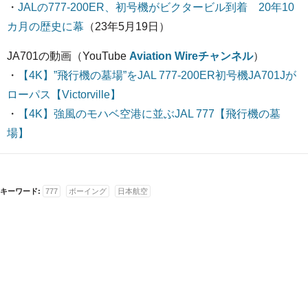
・
JALの777-200ER、初号機がビクタービル到着 20年10
カ月の歴史に幕
（23年5月19日）
JA701の動画（YouTube
Aviation Wireチャンネル
）
・
【4K】”飛行機の墓場”をJAL 777-200ER初号機JA701Jが
ローパス【Victorville】
・
【4K】強風のモハベ空港に並ぶJAL 777【飛行機の墓
場】
キーワード:
777
ボーイング
日本航空