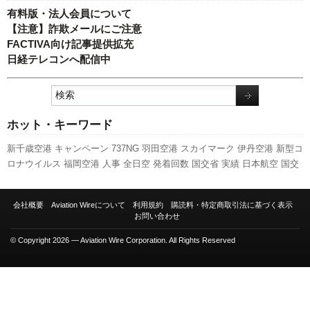
有料版・法人会員について
【注意】詐欺メールにご注意
FACTIVA向け記事提供拡充
日経テレコンへ配信中
ホット・キーワード
新千歳空港
キャンペーン
737NG
羽田空港
スカイマーク
伊丹空港
新型コ
ロナウイルス
福岡空港
人事
全日空
発着回数
国交省
実績
日本航空
国交
省航空局
787
利用実績
777
ボーイング
新路線
旅客数
LCC
A350 XWB
A320
スターフライヤー
関西空港
ANAホールディングス
ピーチ・アビエ
会社概要
Aviation Wireについて
利用規約
購読料・特定商取引法に基づく表示
ーション
先週の注目記事
セントレア
エアバス
航空貨物
成田空港
訪日客
お問い合わせ
客室乗務員
© Copyright 2026 — Aviation Wire Corporation. All Rights Reserved