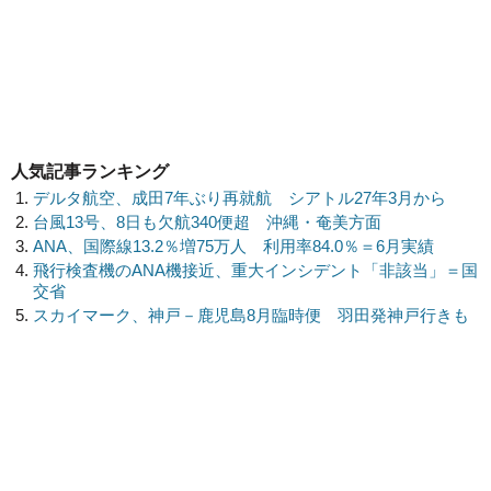
人気記事ランキング
デルタ航空、成田7年ぶり再就航 シアトル27年3月から
台風13号、8日も欠航340便超 沖縄・奄美方面
ANA、国際線13.2％増75万人 利用率84.0％＝6月実績
飛行検査機のANA機接近、重大インシデント「非該当」＝国
交省
スカイマーク、神戸－鹿児島8月臨時便 羽田発神戸行きも