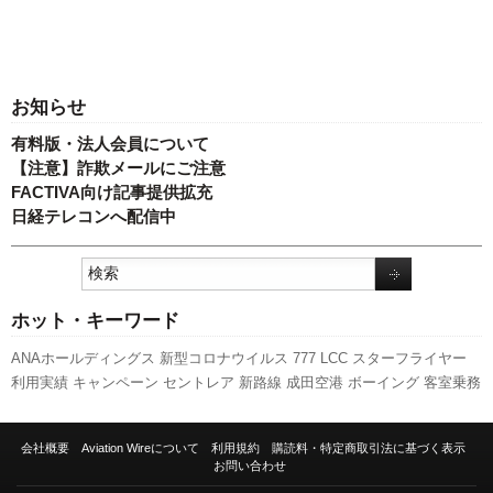
お知らせ
有料版・法人会員について
【注意】詐欺メールにご注意
FACTIVA向け記事提供拡充
日経テレコンへ配信中
ホット・キーワード
ANAホールディングス
新型コロナウイルス
777
LCC
スターフライヤー
利用実績
キャンペーン
セントレア
新路線
成田空港
ボーイング
客室乗務
員
関西空港
A350 XWB
福岡空港
実績
人事
伊丹空港
国交省航空局
訪日
客
エアバス
旅客数
国交省
先週の注目記事
新千歳空港
787
発着回数
ス
会社概要
Aviation Wireについて
利用規約
購読料・特定商取引法に基づく表示
カイマーク
全日空
737NG
A320
羽田空港
日本航空
航空貨物
ピーチ・ア
お問い合わせ
ビエーション