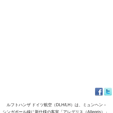
ルフトハンザ ドイツ航空（DLH/LH）は、ミュンヘン－
シンガポール線に新仕様の客室「アレグリス（Allegris）」