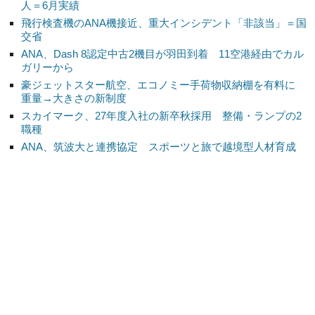
人＝6月実績
飛行検査機のANA機接近、重大インシデント「非該当」＝国
交省
ANA、Dash 8認定中古2機目が羽田到着 11空港経由でカル
ガリーから
豪ジェットスター航空、エコノミー手荷物収納棚を有料に
重量→大きさの新制度
スカイマーク、27年度入社の新卒秋採用 整備・ランプの2
職種
ANA、筑波大と連携協定 スポーツと旅で越境型人材育成