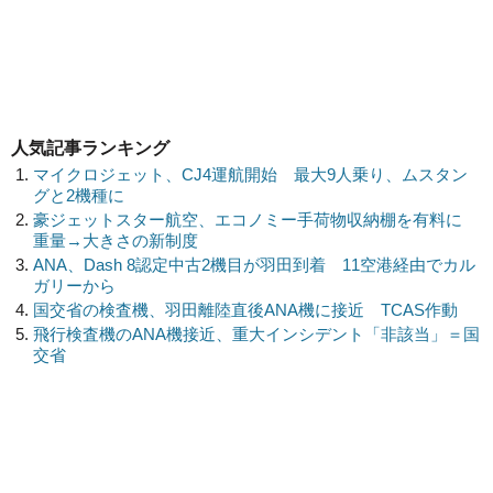
人気記事ランキング
マイクロジェット、CJ4運航開始 最大9人乗り、ムスタン
グと2機種に
豪ジェットスター航空、エコノミー手荷物収納棚を有料に
重量→大きさの新制度
ANA、Dash 8認定中古2機目が羽田到着 11空港経由でカル
ガリーから
国交省の検査機、羽田離陸直後ANA機に接近 TCAS作動
飛行検査機のANA機接近、重大インシデント「非該当」＝国
交省