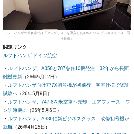
ルフトハンザの新客室仕様「アレグリス」を導入したA350-900のビジネスクラス（同
社提供）
関連リンク
ルフトハンザ ドイツ航空
・
ルフトハンザ、A350と787を各10機発注 32年から長距
離機更新
（26年5月12日）
・
ルフトハンザ向け777X初号機が初飛行 客室仕様で認証
試験へ
（26年5月9日）
・
ルフトハンザ、747-8を米空軍へ売却 エアフォース・ワ
ン訓練機に
（26年5月6日）
・
ルフトハンザ、A380に新ビジネスクラス 改修初号機が
就航
（26年4月25日）