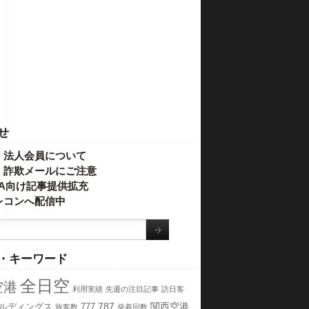
せ
・法人会員について
】詐欺メールにご注意
IVA向け記事提供拡充
レコンへ配信中
・キーワード
全日空
空港
利用実績
先週の注目記事
訪日客
787
関西空港
ールディングス
777
旅客数
発着回数