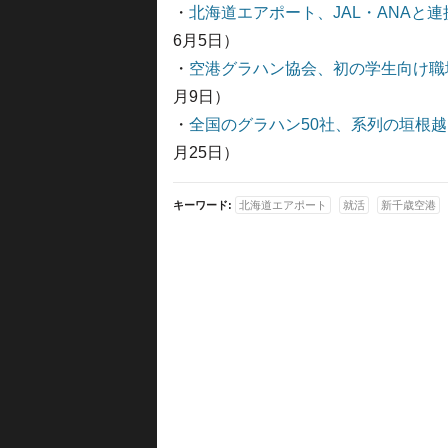
・
北海道エアポート、JAL・ANAと
6月5日）
・
空港グラハン協会、初の学生向け職
月9日）
・
全国のグラハン50社、系列の垣根
月25日）
キーワード:
北海道エアポート
就活
新千歳空港