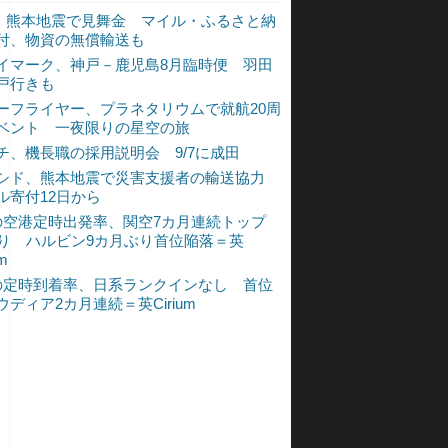
L、熊本地震で見舞金 マイル・ふるさと納
付、物資の無償輸送も
イマーク、神戸－鹿児島8月臨時便 羽田
戸行きも
ーフライヤー、プラネタリウムで就航20周
ベント 一夜限りの星空の旅
チ、機長職の採用説明会 9/7に成田
シド、熊本地震で災害支援者の輸送協力
ル寄付12日から
の空港定時出発率、関空7カ月連続トップ
入り ハルビン9カ月ぶり首位陥落＝英
um
の定時到着率、日系ランクインなし 首位
ウディア2カ月連続＝英Cirium