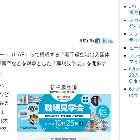
JA
税寄
スカ
発神
スタ
年イ
共有する:
ピー
ト（HAP）らで構成する「新千歳空港出入国体
ソラ
マイ
第2新卒などを対象とした「職場見学会」を開催す
6月
。
20
Ciri
ハ
6月
など
はサ
客カ
は
（大
新卒。