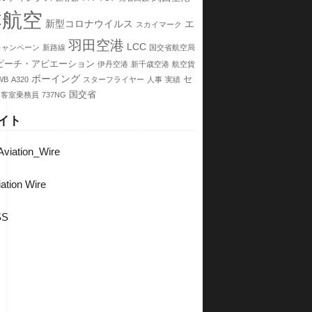
本航空
新型コロナウイルス
エ
スカイマーク
羽田空港
LCC
キャンペーン
新路線
国交省航空局
ピーチ・アビエーション
伊丹空港
新千歳空港
航空貨
ボーイング
セ
WB
A320
スターフライヤー
人事
実績
国交省
客室乗務員
737NG
イト
viation_Wire
ation Wire
SS