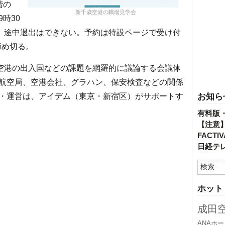
階の
新千歳空港の職場見学会
時30
る。途中退出はできない。予約は特設ページで受け付
締め切る。
空港の出入国などの課題を網羅的に議論する会議体
航空局、空港会社、グラハン、保安検査などの関係
・運営は、アイデム（東京・新宿区）がサポートす
お知ら
有料版
【注意
FACT
日経テ
ホット
成田
ANAホ