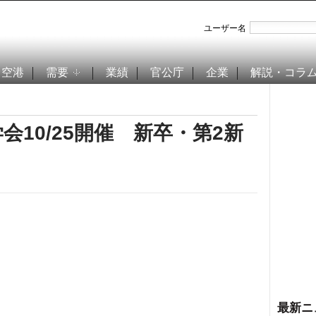
ユーザー名
空港
需要
業績
官公庁
企業
解説・コラ
10/25開催 新卒・第2新
最新ニ