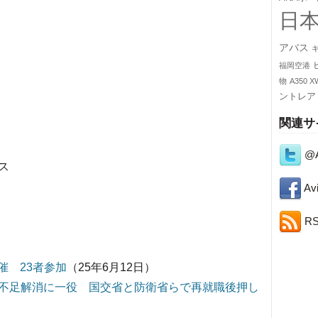
日
アバス
福岡空港
物
A350 X
ントレア
関連サ
@A
ス
Avi
R
催 23者参加
（25年6月12日）
不足解消に一役 国交省と防衛省らで再就職後押し