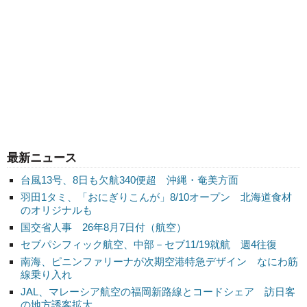
最新ニュース
台風13号、8日も欠航340便超 沖縄・奄美方面
羽田1タミ、「おにぎりこんが」8/10オープン 北海道食材
のオリジナルも
国交省人事 26年8月7日付（航空）
セブパシフィック航空、中部－セブ11/19就航 週4往復
南海、ピニンファリーナが次期空港特急デザイン なにわ筋
線乗り入れ
JAL、マレーシア航空の福岡新路線とコードシェア 訪日客
の地方誘客拡大