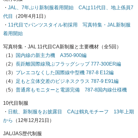
・
JAL、7年ぶり新制服着用開始 CAは11代目、地上係員7
代目
（20年4月1日）
・
11代目でパンツスタイル初採用 写真特集・JAL新制服
着用開始
写真特集・JAL 11代目CA新制服と主要機材（全5回）
（1）
国内線の新主力機 A350-900編
（2）
長距離国際線飛ぶフラッグシップ 777-300ER編
（3）
プレエコなくした国際線中型機 787-8 E12編
（4）
足もと立体交差のビジネスクラス 787-9 E91編
（5）
普通席もモニターと電源完備 787-8国内線仕様機
10代目制服
・
日航、新制服をお披露目 CAは鶴丸モチーフ 13年上期
から
（12年12月21日）
JAL/JAS歴代制服