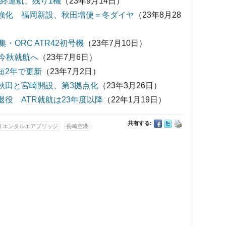
に最終運航、残り1機
（23年9月14日）
点を強化 福岡新設、秋田増便＝冬ダイヤ
（23年8月28
ORC ATR42初号機
（23年7月10日）
 今秋就航へ
（23年7月6日）
最短2年で更新
（23年7月2日）
 秋田と宮崎開設、第3拠点化
（23年3月26日）
退役 ATR就航は23年度以降
（22年1月19日）
共有する:
リエンタルエアブリッジ
長崎空港