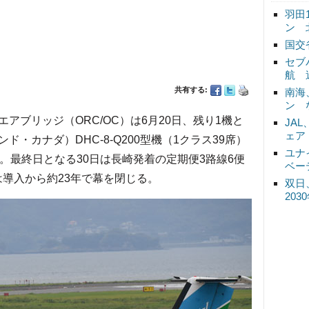
羽田
ン 
国交
セブ
航 
共有する:
南海
ン 
ブリッジ（ORC/OC）は6月20日、残り1機と
JA
ェア
・カナダ）DHC-8-Q200型機（1クラス39席）
ユナ
。最終日となる30日は長崎発着の定期便3路線6便
ベー
は導入から約23年で幕を閉じる。
双日
20