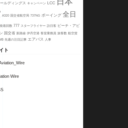
日本
LCC
ホールディングス
キャンペーン
空
全日
ボーイング
A320
国交省航空局
737NG
777
ピーチ・アビ
発着回数
スターフライヤー
訪日客
ン
国交省
新路線
伊丹空港
客室乗務員
旅客数
航空貨
エアバス
WB
先週の注目記事
人事
イト
viation_Wire
ation Wire
SS