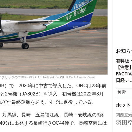
お知ら
有料版
【注意
FACT
200＝PHOTO: Tadayuki YOSHIKAWA/Aviation Wire
日経テ
B）で、2020年に中古で導入した。ORCは23年前
B）と2号機（JA802B）を導入。初号機は2022年8月
にそれぞれ最終運航を迎え、すでに退役している。
ホット
－対馬線、長崎－五島福江線、長崎－壱岐線の3路
関西空
羽田
40分に出発する長崎行きOC44便で、長崎空港には