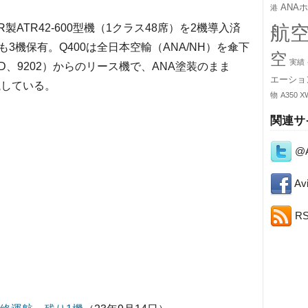
ANA
港
航
製ATR42-600型機（1クラス48席）を2機導入済
）も3機保有。Q400は全日本空輸（ANA/NH）を傘下
空
実績
D、9202）からのリース機で、ANA塗装のまま
エーショ
航している。
物
A350 X
関連サ
@A
Avi
R