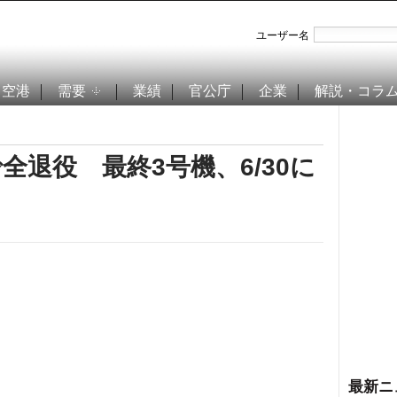
ユーザー名
空港
需要
業績
官公庁
企業
解説・コラ
で全退役 最終3号機、6/30に
最新ニ