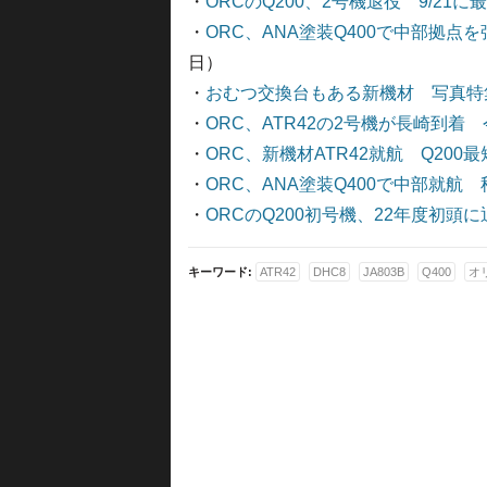
・
ORCのQ200、2号機退役 9/21
・
ORC、ANA塗装Q400で中部拠
日）
・
おむつ交換台もある新機材 写真特集・
・
ORC、ATR42の2号機が長崎到着
・
ORC、新機材ATR42就航 Q200
・
ORC、ANA塗装Q400で中部就航
・
ORCのQ200初号機、22年度初頭に
キーワード:
ATR42
DHC8
JA803B
Q400
オ