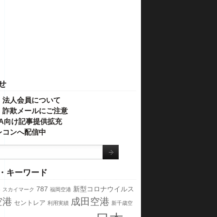
せ
・法人会員について
】詐欺メールにご注意
IVA向け記事提供拡充
レコンへ配信中
・キーワード
港
787
新型コロナウイルス
スカイマーク
福岡空港
空港
成田空港
セントレア
利用実績
新千歳空