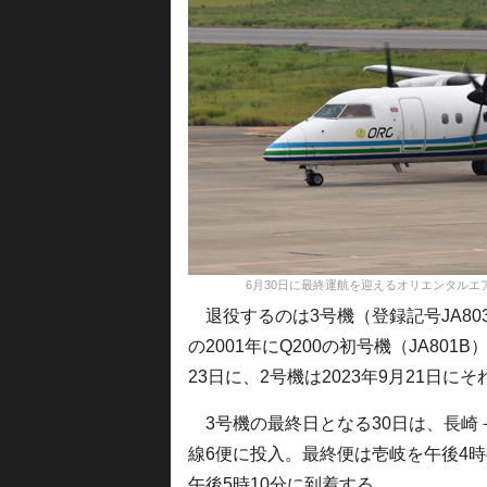
6月30日に最終運航を迎えるオリエンタルエアブリッジのQ
退役するのは3号機（登録記号JA803
の2001年にQ200の初号機（JA801
23日に、2号機は2023年9月21日
3号機の最終日となる30日は、長崎
線6便に投入。最終便は壱岐を午後4時
午後5時10分に到着する。