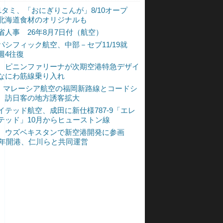
1タミ、「おにぎりこんが」8/10オープ
北海道食材のオリジナルも
省人事 26年8月7日付（航空）
パシフィック航空、中部－セブ11/19就
週4往復
、ピニンファリーナが次期空港特急デザイ
なにわ筋線乗り入れ
L、マレーシア航空の福岡新路線とコードシ
 訪日客の地方誘客拡大
イテッド航空、成田に新仕様787-9「エレ
テッド」10月からヒューストン線
、ウズベキスタンで新空港開発に参画
30年開港、仁川らと共同運営