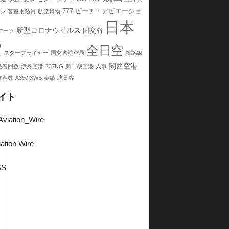
777
ピーチ・アビエーショ
ン
客室乗務員
航空貨物
日本
新型コロナウイルス
国交省
マーク
空
全日空
スターフライヤー
国交省航空局
新路線
関西空港
発着回数
伊丹空港
737NG
新千歳空港
人事
旅客数
A350 XWB
実績
訪日客
イト
viation_Wire
ation Wire
SS