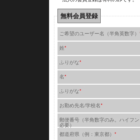
無料会員登録
ご希望のユーザー名（半角英数字）
姓
*
ふりがな
*
名
*
ふりがな
*
お勤め先名/学校名
*
郵便番号（半角数字のみ。ハイフン
必要）
都道府県（例：東京都）
*