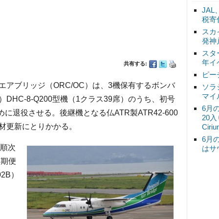
JA
税寄
スカ
発神
スタ
年イ
共有する:
ピー
アブリッジ（ORC/OC）は、3機保有するボンバ
ソラ
マイ
HC-8-Q200型機（1クラス39席）のうち、初号
6月
めに退役させる。後継機となる仏ATR製ATR42-600
20
材更新にとりかかる。
Ciri
6月
ら順次
はサ
定期便
2B）