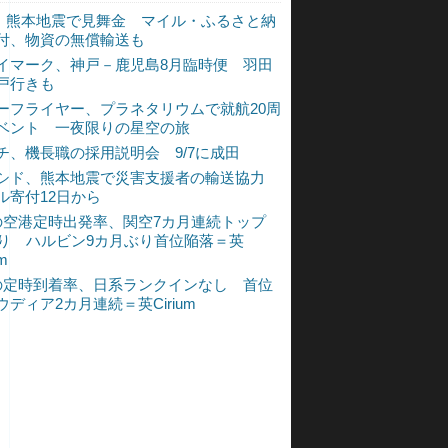
L、熊本地震で見舞金 マイル・ふるさと納
付、物資の無償輸送も
イマーク、神戸－鹿児島8月臨時便 羽田
戸行きも
ーフライヤー、プラネタリウムで就航20周
ベント 一夜限りの星空の旅
チ、機長職の採用説明会 9/7に成田
シド、熊本地震で災害支援者の輸送協力
ル寄付12日から
の空港定時出発率、関空7カ月連続トップ
入り ハルビン9カ月ぶり首位陥落＝英
um
の定時到着率、日系ランクインなし 首位
ウディア2カ月連続＝英Cirium