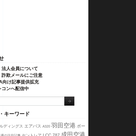
せ
・法人会員について
】詐欺メールにご注意
IVA向け記事提供拡充
レコンへ配信中
・キーワード
羽田空港
エアバス
ボー
ールディングス
A320
成田空港
LCC
787
セントレア
先週の注目記事