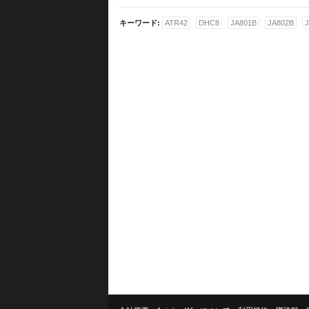
キーワード:
ATR42
DHC8
JA801B
JA802B