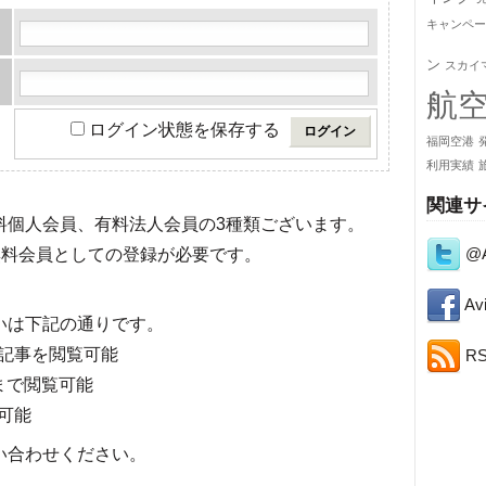
キャンペー
ン
スカイ
航
ログイン状態を保存する
福岡空港
利用実績
関連サ
有料個人会員、有料法人会員の3種類ございます。
@A
料会員としての登録が必要です。
Avi
いは下記の通りです。
記事を閲覧可能
R
まで閲覧可能
可能
い合わせください。