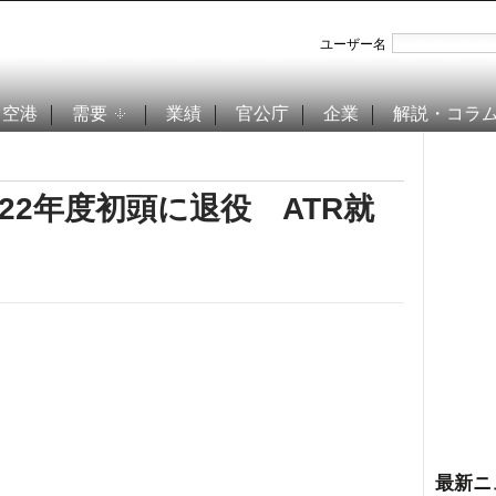
ユーザー名
空港
需要
業績
官公庁
企業
解説・コラ
、22年度初頭に退役 ATR就
最新ニ