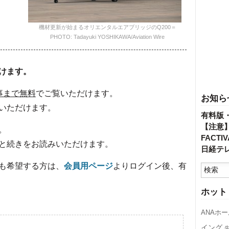
機材更新が始まるオリエンタルエアブリッジのQ200＝
PHOTO: Tadayuki YOSHIKAWA/Aviation Wire
けます。
事まで無料
でご覧いただけます。
お知ら
いただけます。
有料版
【注意
。
FACT
と続きをお読みいただけます。
日経テ
も希望する方は、
会員用ページ
よりログイン後、有
ホット
ANAホ
イング