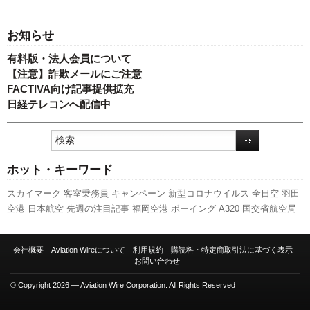
お知らせ
有料版・法人会員について
【注意】詐欺メールにご注意
FACTIVA向け記事提供拡充
日経テレコンへ配信中
ホット・キーワード
スカイマーク
客室乗務員
キャンペーン
新型コロナウイルス
全日空
羽田
空港
日本航空
先週の注目記事
福岡空港
ボーイング
A320
国交省航空局
A350 XWB
発着回数
訪日客
787
伊丹空港
新千歳空港
航空貨物
利用実績
ANAホールディングス
人事
国交省
ピーチ・アビエーション
実績
エアバ
会社概要
Aviation Wireについて
利用規約
購読料・特定商取引法に基づく表示
ス
旅客数
LCC
成田空港
777
737NG
スターフライヤー
新路線
関西空港
お問い合わせ
セントレア
© Copyright 2026 — Aviation Wire Corporation. All Rights Reserved