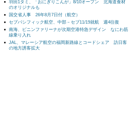
羽田1タミ、「おにぎりこんが」8/10オープン 北海道食材
のオリジナルも
国交省人事 26年8月7日付（航空）
セブパシフィック航空、中部－セブ11/19就航 週4往復
南海、ピニンファリーナが次期空港特急デザイン なにわ筋
線乗り入れ
JAL、マレーシア航空の福岡新路線とコードシェア 訪日客
の地方誘客拡大