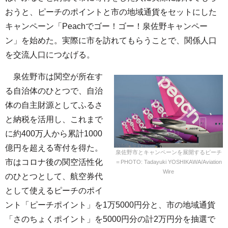
おうと、ピーチのポイントと市の地域通貨をセットにした
キャンペーン「Peachでゴー！ゴー！泉佐野キャンペー
ン」を始めた。実際に市を訪れてもらうことで、関係人口
を交流人口につなげる。
泉佐野市は関空が所在す
る自治体のひとつで、自治
体の自主財源としてふるさ
と納税を活用し、これまで
に約400万人から累計1000
億円を超える寄付を得た。
泉佐野市とキャンペーンを展開するピーチ
市はコロナ後の関空活性化
＝PHOTO: Tadayuki YOSHIKAWA/Aviation
Wire
のひとつとして、航空券代
として使えるピーチのポイ
ント「ピーチポイント」を1万5000円分と、市の地域通貨
「さのちょくポイント」を5000円分の計2万円分を抽選で