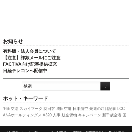
お知らせ
有料版・法人会員について
【注意】詐欺メールにご注意
FACTIVA向け記事提供拡充
日経テレコンへ配信中
ホット・キーワード
羽田空港
スカイマーク
訪日客
成田空港
日本航空
先週の注目記事
LCC
ANAホールディングス
A320
人事
航空貨物
キャンペーン
新千歳空港
国
交省
国交省航空局
787
利用実績
新型コロナウイルス
関西空港
福岡空港
737NG
新路線
エアバス
A350 XWB
実績
客室乗務員
777
発着回数
ピー