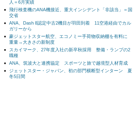
人＝6月実績
飛行検査機のANA機接近、重大インシデント「非該当」＝国
交省
ANA、Dash 8認定中古2機目が羽田到着 11空港経由でカル
ガリーから
豪ジェットスター航空、エコノミー手荷物収納棚を有料に
重量→大きさの新制度
スカイマーク、27年度入社の新卒秋採用 整備・ランプの2
職種
ANA、筑波大と連携協定 スポーツと旅で越境型人材育成
ジェットスター・ジャパン、初の部門横断型インターン 夏
冬5日間