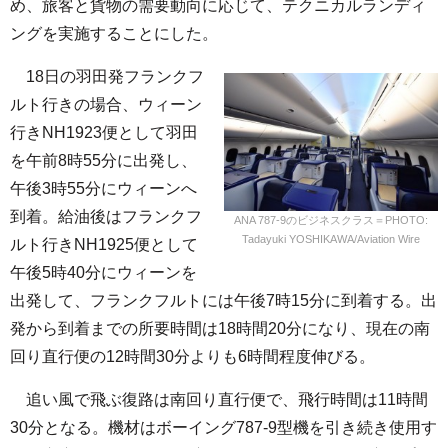
め、旅客と貨物の需要動向に応じて、テクニカルランディ
ングを実施することにした。
18日の羽田発フランクフ
ルト行きの場合、ウィーン
行きNH1923便として羽田
を午前8時55分に出発し、
午後3時55分にウィーンへ
到着。給油後はフランクフ
ANA 787-9のビジネスクラス＝PHOTO:
Tadayuki YOSHIKAWA/Aviation Wire
ルト行きNH1925便として
午後5時40分にウィーンを
出発して、フランクフルトには午後7時15分に到着する。出
発から到着までの所要時間は18時間20分になり、現在の南
回り直行便の12時間30分よりも6時間程度伸びる。
追い風で飛ぶ復路は南回り直行便で、飛行時間は11時間
30分となる。機材はボーイング787-9型機を引き続き使用す