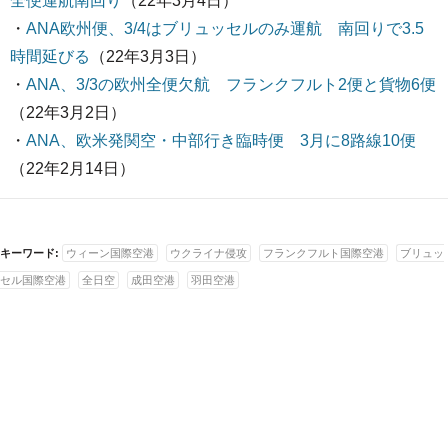
全便運航南回り
（22年3月4日）
・
ANA欧州便、3/4はブリュッセルのみ運航 南回りで3.5
時間延びる
（22年3月3日）
・
ANA、3/3の欧州全便欠航 フランクフルト2便と貨物6便
（22年3月2日）
・
ANA、欧米発関空・中部行き臨時便 3月に8路線10便
（22年2月14日）
キーワード:
ウィーン国際空港
ウクライナ侵攻
フランクフルト国際空港
ブリュッ
セル国際空港
全日空
成田空港
羽田空港