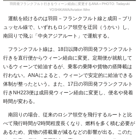
羽田発フランクフルト行きをウィーン経由に変更するANA＝PHOTO: Tadayuki
YOSHIKAWA/Aviation Wire
運航を続けるのは羽田－フランクフルト線と成田－ブリ
ュッセル線で、いずれもロシア領空を迂回（うかい）し、
南回りで飛ぶ「中央アジアルート」で運航する。
フランクフルト線は、18日以降の羽田発フランクフルト
行きを直行便からウィーン経由に変更。定期便が就航して
いるウィーンで給油するが、乗客の乗降や貨物の搭降載は
行わない。ANAによると、ウィーンで安定的に給油できる
体制が整ったという。また、17日の羽田発フランクフルト
行きNH223便は成田発ウィーン経由に変更し、便名や発着
時間が変わる。
南回りの場合、従来のロシア領空を飛行するルートと比
べて飛行時間が2時間程度長くなり、燃料を多く積む必要が
あるため、貨物の搭載量が減るなどの影響が出る。このた