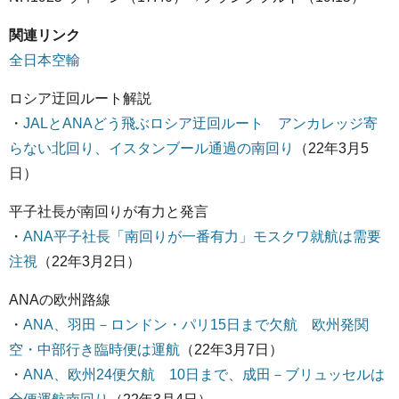
関連リンク
全日本空輸
ロシア迂回ルート解説
・
JALとANAどう飛ぶロシア迂回ルート アンカレッジ寄
らない北回り、イスタンブール通過の南回り
（22年3月5
日）
平子社長が南回りが有力と発言
・
ANA平子社長「南回りが一番有力」モスクワ就航は需要
注視
（22年3月2日）
ANAの欧州路線
・
ANA、羽田－ロンドン・パリ15日まで欠航 欧州発関
空・中部行き臨時便は運航
（22年3月7日）
・
ANA、欧州24便欠航 10日まで、成田－ブリュッセルは