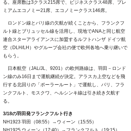
る。座席数は3クラス215席で、ビジネスクラス48席、プレ
ミアムエコノミー21席、エコノミークラス146席。
ロンドン線とパリ線の欠航が続くことから、フランクフ
ルト線とブリュッセル線を活用し、現地でANAと同じ航空
連合スターアライアンスに加盟するルフトハンザ ドイツ航
空（DLH/LH）やグループ会社の便で欧州各地へ乗り継いで
もらう。
日本航空（JAL/JL、9201）の欧州路線は、羽田－ロンド
ン線のみ16日まで運航継続が決定。アラスカ上空などを飛
行する北回りの「ポーラールート」で運航し、パリ、フラ
ンクフルト、モスクワ、ヘルシンキ線は引き続き欠航す
る。
3/18の羽田発フランクフルト行き
NH1923 羽田（08:55）→ウィーン（15:55）
NH1925 ウィーン（17:40）→フランクフルト（19:15）