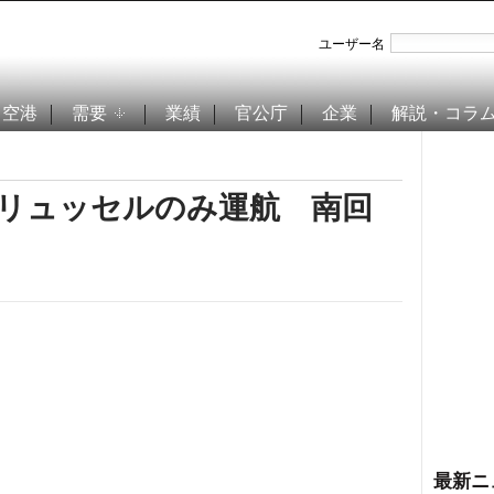
ユーザー名
空港
需要
業績
官公庁
企業
解説・コラ
はブリュッセルのみ運航 南回
最新ニ