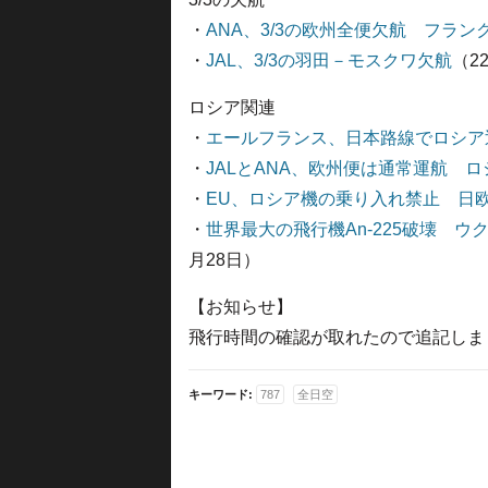
・
ANA、3/3の欧州全便欠航 フラン
・
JAL、3/3の羽田－モスクワ欠航
（2
ロシア関連
・
エールフランス、日本路線でロシア
・
JALとANA、欧州便は通常運航 
・
EU、ロシア機の乗り入れ禁止 日
・
世界最大の飛行機An-225破壊 
月28日）
【お知らせ】
飛行時間の確認が取れたので追記しました。
キーワード:
787
全日空