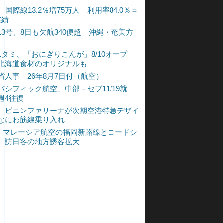
、国際線13.2％増75万人 利用率84.0％＝
実績
13号、8日も欠航340便超 沖縄・奄美方
1タミ、「おにぎりこんが」8/10オープ
北海道食材のオリジナルも
省人事 26年8月7日付（航空）
パシフィック航空、中部－セブ11/19就
週4往復
、ピニンファリーナが次期空港特急デザイ
なにわ筋線乗り入れ
L、マレーシア航空の福岡新路線とコードシ
 訪日客の地方誘客拡大