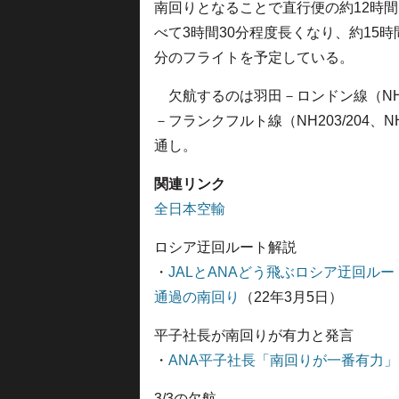
南回りとなることで直行便の約12時
べて3時間30分程度長くなり、約15時
分のフライトを予定している。
欠航するのは羽田－ロンドン線（NH211
－フランクフルト線（NH203/204、N
通し。
関連リンク
全日本空輸
ロシア迂回ルート解説
・
JALとANAどう飛ぶロシア迂回ル
通過の南回り
（22年3月5日）
平子社長が南回りが有力と発言
・
ANA平子社長「南回りが一番有力
3/3の欠航