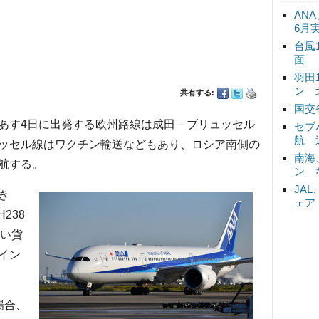
ANA
6月
台風
面
羽田
ン 
共有する:
国交
、あす4日に出発する欧州路線は成田－ブリュッセル
セブ
航 
ッセル線はワクチン輸送などもあり、ロシア南側の
南海
航する。
ン 
JA
き
ェア
238
ない貨
イン
場合、