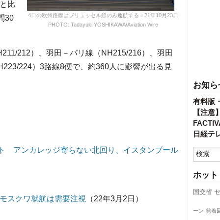
間と比
4日の欧州路線はブリュッセル線のみ運航する＝21年10月23日
間30
PHOTO: Tadayuki YOSHIKAWA/Aviation Wire
/212）、羽田－パリ線（NH215/216）、羽田
H223/224）3路線8便で、約360人に影響が出る見
お知ら
有料版
【注意
FACT
日経テ
ート アンカレッジ寄らない北回り、イスタンブール
ホット
国交省
」モスクワ就航は需要注視
（22年3月2日）
ーン
発着