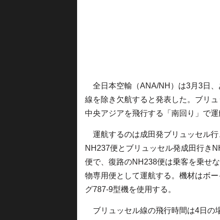
全日本空輸（ANA/NH）は3月3日
線を除き欠航すると発表した。ブリュ
中央アジアを飛行する「南回り」で運
運航するのは成田発ブリュッセル行
NH237便とブリュッセル発成田行きNH
便で、復路のNH238便は乗客を乗せ
物専用便として運航する。機材はボー
グ787-9型機を使用する。
ブリュッセル線の飛行時間は4日の