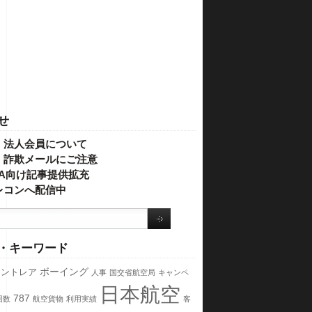
せ
・法人会員について
】詐欺メールにご注意
IVA向け記事提供拡充
レコンへ配信中
・キーワード
ボーイング
セントレア
人事
国交省航空局
キャンペ
日本航空
787
回数
航空貨物
利用実績
客