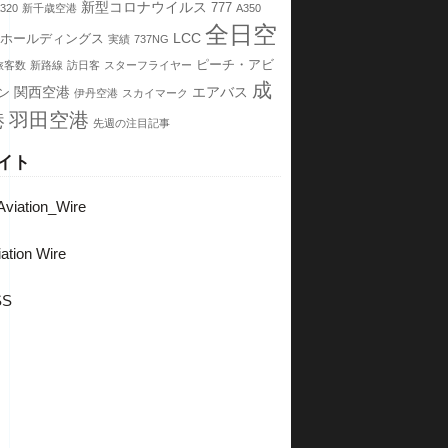
新型コロナウイルス
777
320
新千歳空港
A350
全日空
LCC
Aホールディングス
実績
737NG
ピーチ・アビ
旅客数
新路線
訪日客
スターフライヤー
成
関西空港
エアバス
ン
伊丹空港
スカイマーク
港
羽田空港
先週の注目記事
イト
viation_Wire
ation Wire
SS