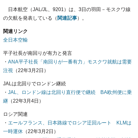
日本航空（JAL/JL、9201）は、3日の羽田－モスクワ線
の欠航を発表している（
関連記事
）。
関連リンク
全日本空輸
平子社長が南回りが有力と発言
・
ANA平子社長「南回りが一番有力」モスクワ就航は需要
注視
（22年3月2日）
JALは北回りでロンドン継続
・
JAL、ロンドン線は北回り直行便で継続 BA欧州便に乗
継
（22年3月4日）
ロシア関連
・
エールフランス、日本路線でロシア迂回ルート KLMは
一時運休
（22年3月2日）