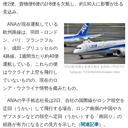
便2便、貨物便6便の計8便を欠航し、約130人に影響が出る
見込み。
ANAが現在運航している
欧州路線は、羽田－ロンド
ン、パリ、フランクフル
ト、成田－ブリュッセルの
4路線。1週間当たり約40便
運航している。これらの便
3/3の欧州便を全便欠航するANA＝PHOTO:
はウクライナ上空を飛行し
Tadayuki YOSHIKAWA/Aviation Wire
ていないものの、現在のロ
シア・ウクライナ情勢を鑑みたもの。
ANAの平子裕志社長は2日、自社の国際線がロシア領空を
迂回（うかい）して飛行する場合、ロシア南側の中国やカ
ザフスタンなどの領空へ迂回（うかい）する「南回り」の
経路が有力になるとの見方を示した（
関連記事
）。