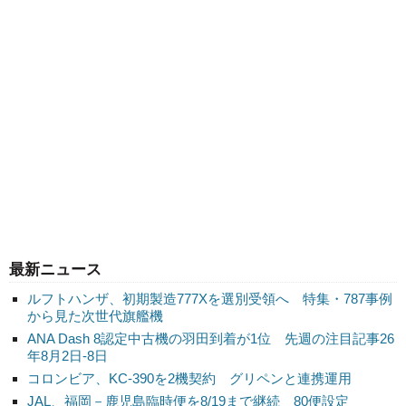
最新ニュース
ルフトハンザ、初期製造777Xを選別受領へ 特集・787事例
から見た次世代旗艦機
ANA Dash 8認定中古機の羽田到着が1位 先週の注目記事26
年8月2日-8日
コロンビア、KC-390を2機契約 グリペンと連携運用
JAL、福岡－鹿児島臨時便を8/19まで継続 80便設定