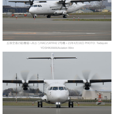
丘珠空港の駐機場へ向かうHACのATR42 2号機＝21年4月16日 PHOTO: Tadayuki
YOSHIKAWA/Aviation Wire