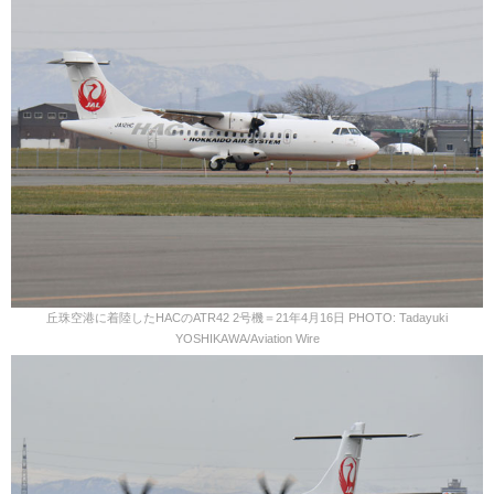
丘珠空港に着陸したHACのATR42 2号機＝21年4月16日 PHOTO: Tadayuki
YOSHIKAWA/Aviation Wire