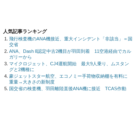
人気記事ランキング
飛行検査機のANA機接近、重大インシデント「非該当」＝国
交省
ANA、Dash 8認定中古2機目が羽田到着 11空港経由でカル
ガリーから
マイクロジェット、CJ4運航開始 最大9人乗り、ムスタン
グと2機種に
豪ジェットスター航空、エコノミー手荷物収納棚を有料に
重量→大きさの新制度
国交省の検査機、羽田離陸直後ANA機に接近 TCAS作動