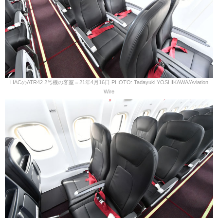
HACのATR42 2号機の客室＝21年4月16日 PHOTO: Tadayuki YOSHIKAWA/Aviation
Wire