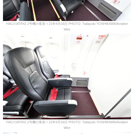
HACのATR42 2号機の客室＝21年4月16日 PHOTO: Tadayuki YOSHIKAWA/Aviation
Wire
HACのATR42 2号機の客室＝21年4月16日 PHOTO: Tadayuki YOSHIKAWA/Aviation
Wire