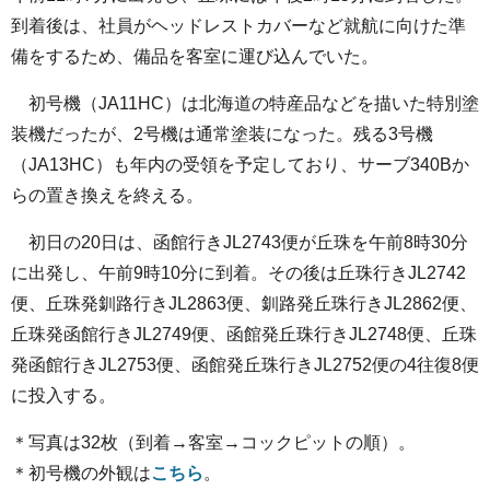
到着後は、社員がヘッドレストカバーなど就航に向けた準
備をするため、備品を客室に運び込んでいた。
初号機（JA11HC）は北海道の特産品などを描いた特別塗
装機だったが、2号機は通常塗装になった。残る3号機
（JA13HC）も年内の受領を予定しており、サーブ340Bか
らの置き換えを終える。
初日の20日は、函館行きJL2743便が丘珠を午前8時30分
に出発し、午前9時10分に到着。その後は丘珠行きJL2742
便、丘珠発釧路行きJL2863便、釧路発丘珠行きJL2862便、
丘珠発函館行きJL2749便、函館発丘珠行きJL2748便、丘珠
発函館行きJL2753便、函館発丘珠行きJL2752便の4往復8便
に投入する。
＊写真は32枚（到着→客室→コックピットの順）。
＊初号機の外観は
こちら
。