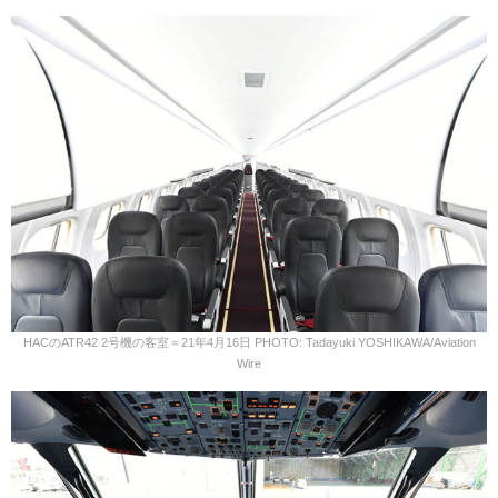
HACのATR42 2号機の客室＝21年4月16日 PHOTO: Tadayuki YOSHIKAWA/Aviation
Wire