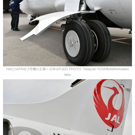
HACのATR42 2号機の主脚＝21年4月16日 PHOTO: Tadayuki YOSHIKAWA/Aviation
Wire