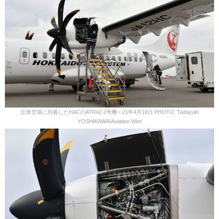
丘珠空港に到着したHACのATR42 2号機＝21年4月16日 PHOTO: Tadayuki
YOSHIKAWA/Aviation Wire