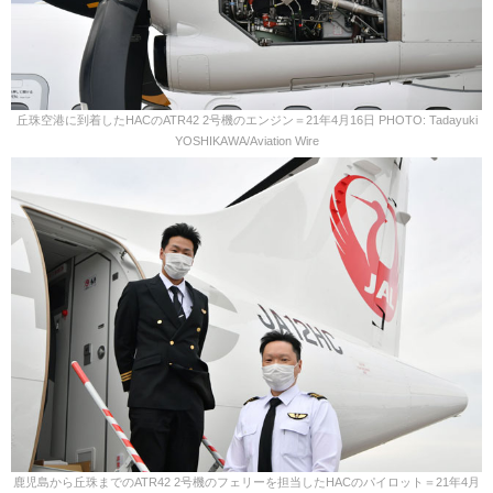
丘珠空港に到着したHACのATR42 2号機のエンジン＝21年4月16日 PHOTO: Tadayuki
YOSHIKAWA/Aviation Wire
鹿児島から丘珠までのATR42 2号機のフェリーを担当したHACのパイロット＝21年4月