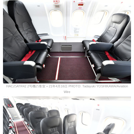
HACのATR42 2号機の客室＝21年4月16日 PHOTO: Tadayuki YOSHIKAWA/Aviation
Wire