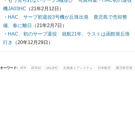
・
もう見られないサーブ3機並び 写真特集・HAC初の退役
機JA03HC
（21年2月12日）
・
HAC、サーブ初退役3号機が丘珠出発 鹿児島で売却整
備、春に離日
（21年2月7日）
・
HAC、初のサーブ退役 就航21年、ラストは函館発丘珠
行き
（20年12月29日）
キーワード:
ATR
ATR42
JA12HC
北海道エアシステム
日本航空
鹿児島空港