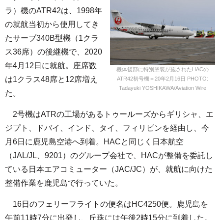
ラ）機のATR42は、1998年
の就航当初から使用してき
たサーブ340B型機（1クラ
ス36席）の後継機で、2020
年4月12日に就航。座席数
機体後部に特別塗装が施されたHACの
は1クラス48席と12席増え
ATR42初号機＝20年2月16日 PHOTO:
Tadayuki YOSHIKAWA/Aviation Wire
た。
2号機はATRの工場があるトゥールーズからギリシャ、エ
ジプト、ドバイ、インド、タイ、フィリピンを経由し、今
月6日に鹿児島空港へ到着。HACと同じく日本航空
（JAL/JL、9201）のグループ会社で、HACが整備を委託し
ている日本エアコミューター（JAC/JC）が、就航に向けた
整備作業を鹿児島で行っていた。
16日のフェリーフライトの便名はHC4250便。鹿児島を
午前11時7分に出発し、丘珠には午後2時15分に到着した。