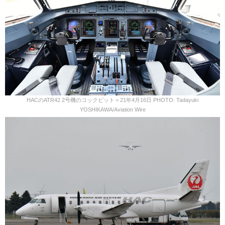
HACのATR42 2号機のコックピット＝21年4月16日 PHOTO: Tadayuki
YOSHIKAWA/Aviation Wire