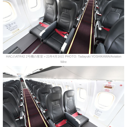
HACのATR42 2号機の客室＝21年4月16日 PHOTO: Tadayuki YOSHIKAWA/Aviation
Wire