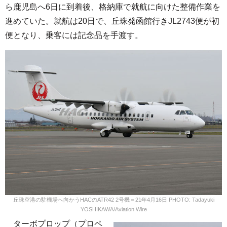
ら鹿児島へ6日に到着後、格納庫で就航に向けた整備作業を
進めていた。就航は20日で、丘珠発函館行きJL2743便が初
便となり、乗客には記念品を手渡す。
丘珠空港の駐機場へ向かうHACのATR42 2号機＝21年4月16日 PHOTO: Tadayuki
YOSHIKAWA/Aviation Wire
ターボプロップ（プロペ