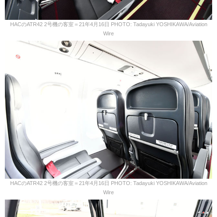
HACのATR42 2号機の客室＝21年4月16日 PHOTO: Tadayuki YOSHIKAWA/Aviation
Wire
HACのATR42 2号機の客室＝21年4月16日 PHOTO: Tadayuki YOSHIKAWA/Aviation
Wire