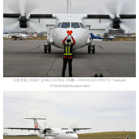
丘珠空港に到着するHACのATR42 2号機＝21年4月16日 PHOTO: Tadayuki
YOSHIKAWA/Aviation Wire