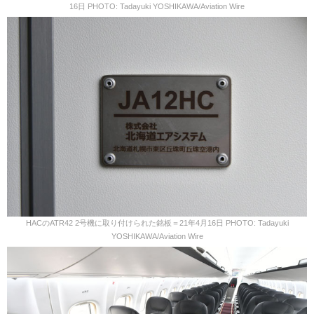
16日 PHOTO: Tadayuki YOSHIKAWA/Aviation Wire
HACのATR42 2号機に取り付けられた銘板＝21年4月16日 PHOTO: Tadayuki
YOSHIKAWA/Aviation Wire