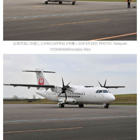
丘珠空港に到着したHACのATR42 2号機＝21年4月16日 PHOTO: Tadayuki
YOSHIKAWA/Aviation Wire