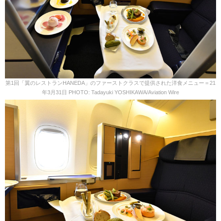
第1回「翼のレストランHANEDA」のファーストクラスで提供された洋食メニュー＝21
年3月31日 PHOTO: Tadayuki YOSHIKAWA/Aviation Wire