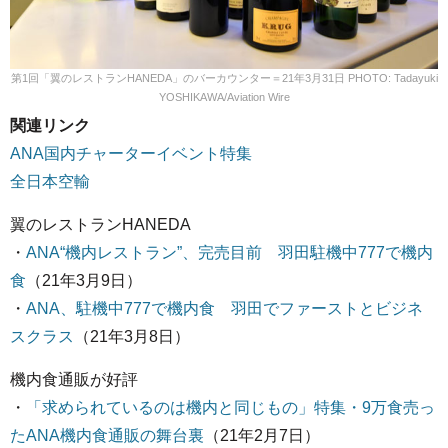
第1回「翼のレストランHANEDA」のバーカウンター＝21年3月31日 PHOTO: Tadayuki
YOSHIKAWA/Aviation Wire
関連リンク
ANA国内チャーターイベント特集
全日本空輸
翼のレストランHANEDA
・
ANA“機内レストラン”、完売目前 羽田駐機中777で機内
食
（21年3月9日）
・
ANA、駐機中777で機内食 羽田でファーストとビジネ
スクラス
（21年3月8日）
機内食通販が好評
・
「求められているのは機内と同じもの」特集・9万食売っ
たANA機内食通販の舞台裏
（21年2月7日）