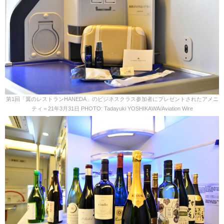
第1回「翼のレストランHANEDA」のビジネスクラス参加者にプレゼントされたアメニ
ティ＝21年3月31日 PHOTO: Tadayuki YOSHIKAWA/Aviation Wire