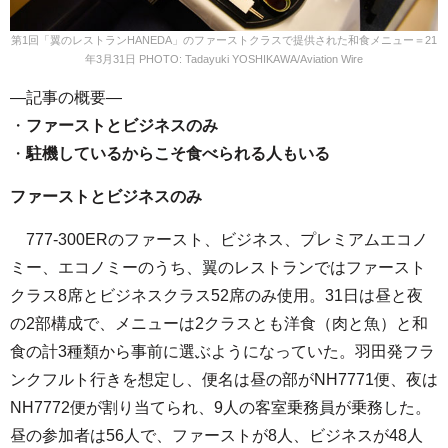
第1回「翼のレストランHANEDA」のファーストクラスで提供された和食メニュー＝21
年3月31日 PHOTO: Tadayuki YOSHIKAWA/Aviation Wire
—記事の概要—
・
ファーストとビジネスのみ
・
駐機しているからこそ食べられる人もいる
ファーストとビジネスのみ
777-300ERのファースト、ビジネス、プレミアムエコノ
ミー、エコノミーのうち、翼のレストランではファースト
クラス8席とビジネスクラス52席のみ使用。31日は昼と夜
の2部構成で、メニューは2クラスとも洋食（肉と魚）と和
食の計3種類から事前に選ぶようになっていた。羽田発フラ
ンクフルト行きを想定し、便名は昼の部がNH7771便、夜は
NH7772便が割り当てられ、9人の客室乗務員が乗務した。
昼の参加者は56人で、ファーストが8人、ビジネスが48人