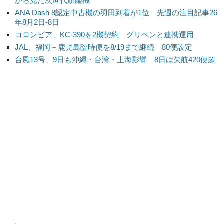
から見た次世代旗艦機
ANA Dash 8認定中古機の羽田到着が1位 先週の注目記事26
年8月2日-8日
コロンビア、KC-390を2機契約 グリペンと連携運用
JAL、福岡－鹿児島臨時便を8/19まで継続 80便設定
台風13号、9日も沖縄・台湾・上海影響 8日は欠航420便超