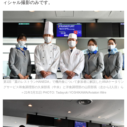
ィシャル撮影のみです。
第1回「翼のレストランHANEDA」で機内食について参加者に解説したANAケータリン
グサービス和食調理部の久保部長（中央）と洋食調理部の山田部長（左から2人目）ら
＝21年3月31日 PHOTO: Tadayuki YOSHIKAWA/Aviation Wire