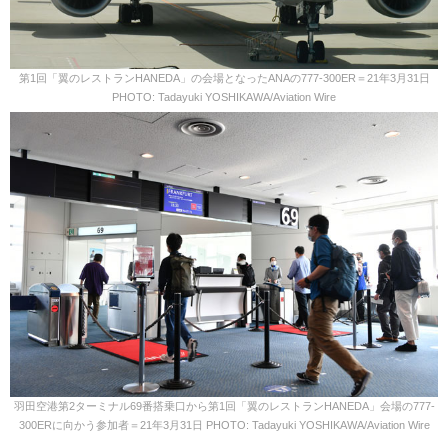
第1回「翼のレストランHANEDA」の会場となったANAの777-300ER＝21年3月31日
PHOTO: Tadayuki YOSHIKAWA/Aviation Wire
羽田空港第2ターミナル69番搭乗口から第1回「翼のレストランHANEDA」会場の777-
300ERに向かう参加者＝21年3月31日 PHOTO: Tadayuki YOSHIKAWA/Aviation Wire