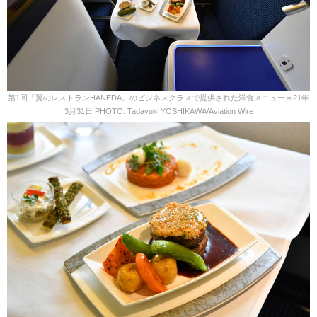
第1回「翼のレストランHANEDA」のビジネスクラスで提供された洋食メニュー＝21年
3月31日 PHOTO: Tadayuki YOSHIKAWA/Aviation Wire