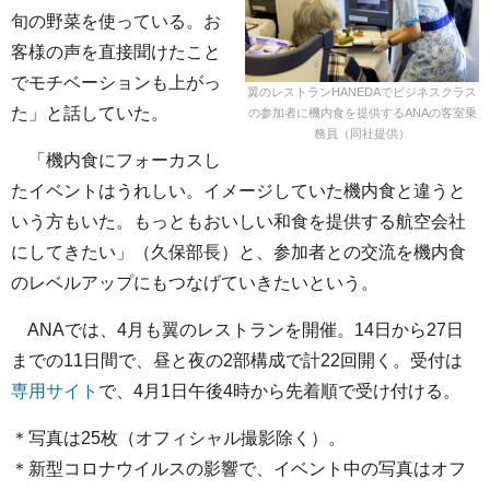
旬の野菜を使っている。お
客様の声を直接聞けたこと
でモチベーションも上がっ
翼のレストランHANEDAでビジネスクラス
た」と話していた。
の参加者に機内食を提供するANAの客室乗
務員（同社提供）
「機内食にフォーカスし
たイベントはうれしい。イメージしていた機内食と違うと
いう方もいた。もっともおいしい和食を提供する航空会社
にしてきたい」（久保部長）と、参加者との交流を機内食
のレベルアップにもつなげていきたいという。
ANAでは、4月も翼のレストランを開催。14日から27日
までの11日間で、昼と夜の2部構成で計22回開く。受付は
専用サイト
で、4月1日午後4時から先着順で受け付ける。
＊写真は25枚（オフィシャル撮影除く）。
＊新型コロナウイルスの影響で、イベント中の写真はオフ