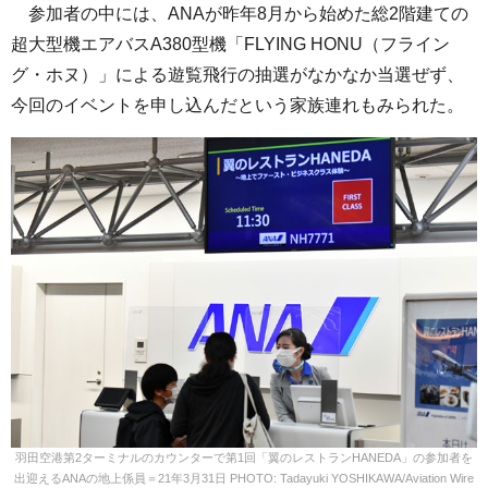
参加者の中には、ANAが昨年8月から始めた総2階建ての
超大型機エアバスA380型機「FLYING HONU（フライン
グ・ホヌ）」による遊覧飛行の抽選がなかなか当選ぜず、
今回のイベントを申し込んだという家族連れもみられた。
羽田空港第2ターミナルのカウンターで第1回「翼のレストランHANEDA」の参加者を
出迎えるANAの地上係員＝21年3月31日 PHOTO: Tadayuki YOSHIKAWA/Aviation Wire