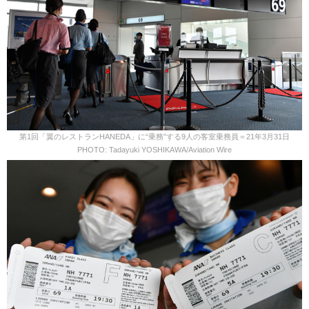
第1回「翼のレストランHANEDA」に“乗務”する9人の客室乗務員＝21年3月31日
PHOTO: Tadayuki YOSHIKAWA/Aviation Wire