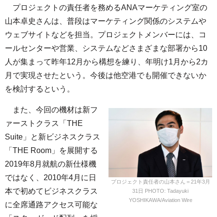
プロジェクトの責任者を務めるANAマーケティング室の
山本卓史さんは、普段はマーケティング関係のシステムや
ウェブサイトなどを担当。プロジェクトメンバーには、コ
ールセンターや営業、システムなどさまざまな部署から10
人が集まって昨年12月から構想を練り、年明け1月から2カ
月で実現させたという。今後は他空港でも開催できないか
を検討するという。
また、今回の機材は新フ
ァーストクラス「THE
Suite」と新ビジネスクラス
「THE Room」を展開する
2019年8月就航の新仕様機
ではなく、2010年4月に日
プロジェクト責任者の山本さん＝21年3月
本で初めてビジネスクラス
31日 PHOTO: Tadayuki
YOSHIKAWA/Aviation Wire
に全席通路アクセス可能な