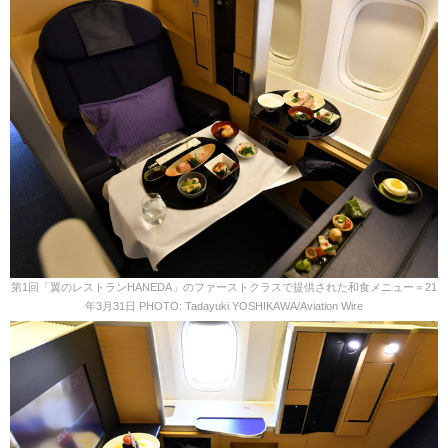
第1回「翼のレストランHANEDA」のファーストクラスで提供された和食メニュー＝21
年3月31日 PHOTO: Tadayuki YOSHIKAWA/Aviation Wire