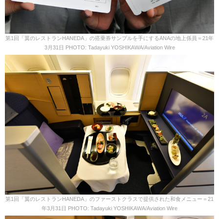
第1回「翼のレストランHANEDA」の搭乗券サンプルを手にするANAの地上係員＝21年
3月31日 PHOTO: Tadayuki YOSHIKAWA/Aviation Wire
第1回「翼のレストランHANEDA」のファーストクラスで提供された和食メニュー＝21
年3月31日 PHOTO: Tadayuki YOSHIKAWA/Aviation Wire