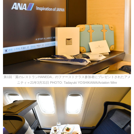
第1回「翼のレストランHANEDA」のファーストクラス参加者にプレゼントされたアメ
ニティ＝21年3月31日 PHOTO: Tadayuki YOSHIKAWA/Aviation Wire