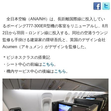
全日本空輸（ANA/NH）は、長距離国際線に投入してい
るボーイング777-300ER型機の客室をリニューアルし、8月
2日から羽田－ロンドン線に投入する。同社の空港ラウンジ
監修も手掛ける建築家の隈研吾氏と、英国のデザイン会社
Acumen（アキュメン）がデザインを監修した。
＊ビジネスクラスの搭乗記
・シート中心の前編は
こちら
。
・機内サービス中心の後編は
こちら
。