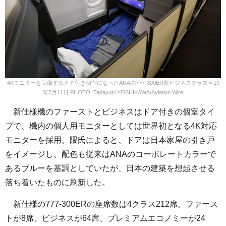
4Kモニターを完備するドア付き個室になったANAの777-300ER新ビジネスクラス＝19
年7月11日 PHOTO: Tadayuki YOSHIKAWA/Aviation Wire
新仕様機のファーストとビジネスはドア付きの個室タイ
プで、機内の個人用モニターとしては世界初となる4K対応
モニターを採用。隈氏によると、ドアは日本家屋の引き戸
をイメージし、配色も従来はANAのコーポレートカラーで
あるブルーを基調としていたが、日本の建築を想起させる
落ち着いたものに刷新した。
新仕様の777-300ERの座席数は4クラス212席。ファース
トが8席、ビジネスが64席、プレミアムエコノミーが24