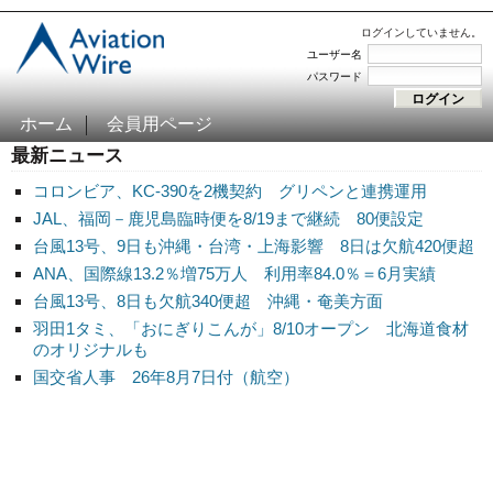
ログインしていません。
ユーザー名
パスワード
ホーム
会員用ページ
最新ニュース
コロンビア、KC-390を2機契約 グリペンと連携運用
JAL、福岡－鹿児島臨時便を8/19まで継続 80便設定
台風13号、9日も沖縄・台湾・上海影響 8日は欠航420便超
ANA、国際線13.2％増75万人 利用率84.0％＝6月実績
台風13号、8日も欠航340便超 沖縄・奄美方面
羽田1タミ、「おにぎりこんが」8/10オープン 北海道食材
のオリジナルも
国交省人事 26年8月7日付（航空）