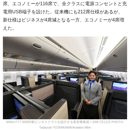
席、エコノミーが116席で、全クラスに電源コンセントと充
電用USB端子を設けた。従来機にも212席仕様があるが、
新仕様はビジネスが4席減となる一方、エコノミーが4席増
えた。
ANAの777-300ER新ビジネスクラスを紹介する客室乗務員＝19年7月11日 PHOTO:
Tadayuki YOSHIKAWA/Aviation Wire