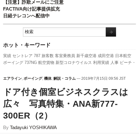
【注意】詐欺メールにご注意
FACTIVA向け記事提供拡充
日経テレコンへ配信中
ホット・キーワード
実績
セントレア
787
旅客数
客室乗務員
新千歳空港
成田空港
日本航空
ボーイング
737NG
航空貨物
新型コロナウイルス
利用実績
人事
ピーチ・
アビエーション
国交省航空局
エアバス
LCC
国交省
777
関西空港
スター
フライヤー
福岡空港
発着回数
スカイマーク
全日空
新路線
訪日客
A350
エアライン
,
ボーイング
,
機体
,
解説・コラム
— 2019年7月15日 09:56 JST
XWB
キャンペーン
伊丹空港
羽田空港
A320
ANAホールディングス
先週
の注目記事
ドア付き個室ビジネスクラスは
広々 写真特集・ANA新777-
300ER（2）
By
Tadayuki YOSHIKAWA