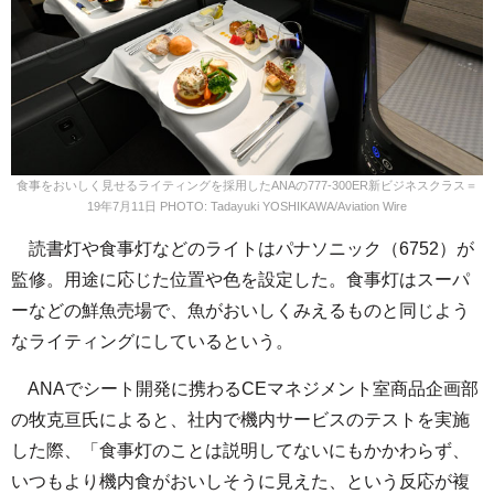
食事をおいしく見せるライティングを採用したANAの777-300ER新ビジネスクラス＝
19年7月11日 PHOTO: Tadayuki YOSHIKAWA/Aviation Wire
読書灯や食事灯などのライトはパナソニック（6752）が
監修。用途に応じた位置や色を設定した。食事灯はスーパ
ーなどの鮮魚売場で、魚がおいしくみえるものと同じよう
なライティングにしているという。
ANAでシート開発に携わるCEマネジメント室商品企画部
の牧克亘氏によると、社内で機内サービスのテストを実施
した際、「食事灯のことは説明してないにもかかわらず、
いつもより機内食がおいしそうに見えた、という反応が複