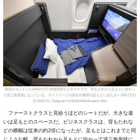
寝具をセットしたANAの777-300ER新ビジネスクラス。背もたれから足もとに向かっ
て逆三角形状になっている。サイドテーブル部分が隣席の足もとにあたる＝19年7月11
日 PHOTO: Tadayuki YOSHIKAWA/Aviation Wire
ファーストクラスと見紛うほどのシートだが、大きな違
いは足もとのスペースだ。ビジネスクラスは、背もたれな
どの横幅は従来の約2倍になったが、足もとはこれまでと同
じような幅。背もたれから足もとに向かって逆三角形状に