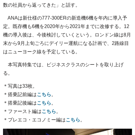
数の社員から返ってきた」と話す。
ANAは新仕様の777-300ERの新造機6機を年内に導入予
定。既存機も6機を2020年から2021年までに改修する。12
機の導入後は、今後検討していくという。ロンドン線は8月
末から9月上旬ごろにデイリー運航になる計画で、2路線目
はニューヨーク線を予定している。
本写真特集では、ビジネスクラスのシートを取り上げ
る。
＊写真は33枚。
＊搭乗記前編は
こちら
。
＊搭乗記後編は
こちら
。
＊ファースト編は
こちら
。
＊プレエコ・エコノミー編は
こちら
。