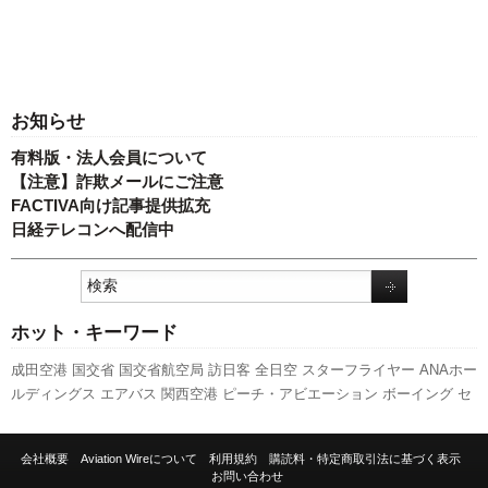
お知らせ
有料版・法人会員について
【注意】詐欺メールにご注意
FACTIVA向け記事提供拡充
日経テレコンへ配信中
ホット・キーワード
成田空港
国交省
国交省航空局
訪日客
全日空
スターフライヤー
ANAホー
ルディングス
エアバス
関西空港
ピーチ・アビエーション
ボーイング
セ
ントレア
LCC
日本航空
実績
737NG
新千歳空港
羽田空港
客室乗務員
伊
丹空港
777
新型コロナウイルス
旅客数
発着回数
新路線
787
福岡空港
ス
会社概要
Aviation Wireについて
利用規約
購読料・特定商取引法に基づく表示
カイマーク
人事
航空貨物
キャンペーン
利用実績
A350 XWB
先週の注目
お問い合わせ