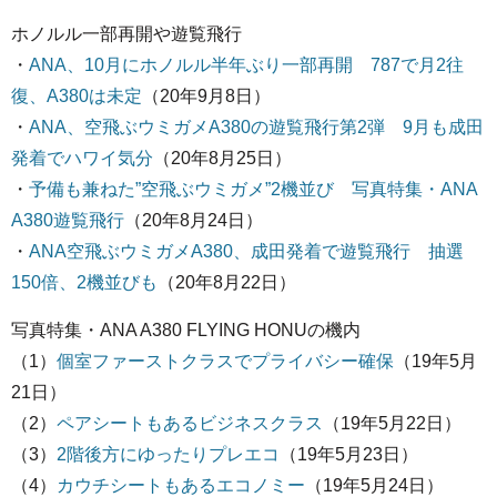
ホノルル一部再開や遊覧飛行
・
ANA、10月にホノルル半年ぶり一部再開 787で月2往
復、A380は未定
（20年9月8日）
・
ANA、空飛ぶウミガメA380の遊覧飛行第2弾 9月も成田
発着でハワイ気分
（20年8月25日）
・
予備も兼ねた”空飛ぶウミガメ”2機並び 写真特集・ANA
A380遊覧飛行
（20年8月24日）
・
ANA空飛ぶウミガメA380、成田発着で遊覧飛行 抽選
150倍、2機並びも
（20年8月22日）
写真特集・ANA A380 FLYING HONUの機内
（1）
個室ファーストクラスでプライバシー確保
（19年5月
21日）
（2）
ペアシートもあるビジネスクラス
（19年5月22日）
（3）
2階後方にゆったりプレエコ
（19年5月23日）
（4）
カウチシートもあるエコノミー
（19年5月24日）