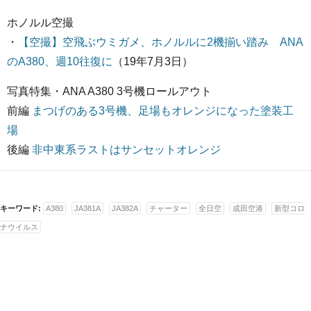
ホノルル空撮
・
【空撮】空飛ぶウミガメ、ホノルルに2機揃い踏み ANA
のA380、週10往復に
（19年7月3日）
写真特集・ANA A380 3号機ロールアウト
前編
まつげのある3号機、足場もオレンジになった塗装工
場
後編
非中東系ラストはサンセットオレンジ
キーワード:
A380
JA381A
JA382A
チャーター
全日空
成田空港
新型コロ
ナウイルス