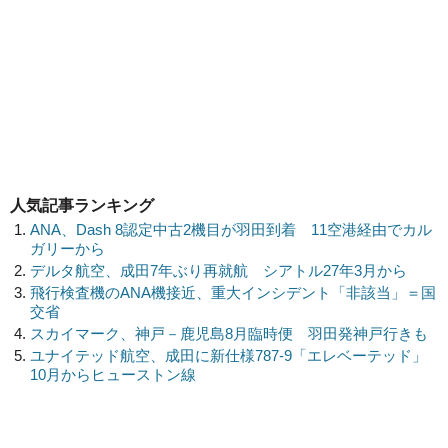
人気記事ランキング
ANA、Dash 8認定中古2機目が羽田到着 11空港経由でカル
ガリーから
デルタ航空、成田7年ぶり再就航 シアトル27年3月から
飛行検査機のANA機接近、重大インシデント「非該当」＝国
交省
スカイマーク、神戸－鹿児島8月臨時便 羽田発神戸行きも
ユナイテッド航空、成田に新仕様787-9「エレベーテッド」
10月からヒューストン線