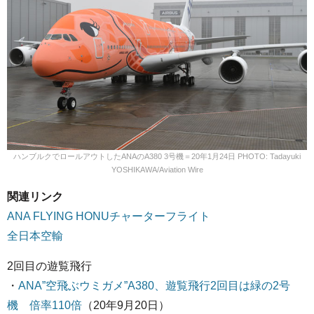
ハンブルクでロールアウトしたANAのA380 3号機＝20年1月24日 PHOTO: Tadayuki
YOSHIKAWA/Aviation Wire
関連リンク
ANA FLYING HONUチャーターフライト
全日本空輸
2回目の遊覧飛行
・
ANA”空飛ぶウミガメ”A380、遊覧飛行2回目は緑の2号
機 倍率110倍
（20年9月20日）