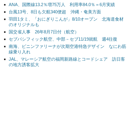
ANA、国際線13.2％増75万人 利用率84.0％＝6月実績
台風13号、8日も欠航340便超 沖縄・奄美方面
羽田1タミ、「おにぎりこんが」8/10オープン 北海道食材
のオリジナルも
国交省人事 26年8月7日付（航空）
セブパシフィック航空、中部－セブ11/19就航 週4往復
南海、ピニンファリーナが次期空港特急デザイン なにわ筋
線乗り入れ
JAL、マレーシア航空の福岡新路線とコードシェア 訪日客
の地方誘客拡大