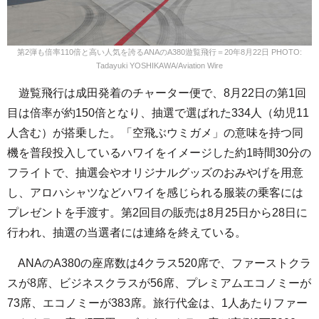
第2弾も倍率110倍と高い人気を誇るANAのA380遊覧飛行＝20年8月22日 PHOTO:
Tadayuki YOSHIKAWA/Aviation Wire
遊覧飛行は成田発着のチャーター便で、8月22日の第1回
目は倍率が約150倍となり、抽選で選ばれた334人（幼児11
人含む）が搭乗した。「空飛ぶウミガメ」の意味を持つ同
機を普段投入しているハワイをイメージした約1時間30分の
フライトで、抽選会やオリジナルグッズのおみやげを用意
し、アロハシャツなどハワイを感じられる服装の乗客には
プレゼントを手渡す。第2回目の販売は8月25日から28日に
行われ、抽選の当選者には連絡を終えている。
ANAのA380の座席数は4クラス520席で、ファーストクラ
スが8席、ビジネスクラスが56席、プレミアムエコノミーが
73席、エコノミーが383席。旅行代金は、1人あたりファー