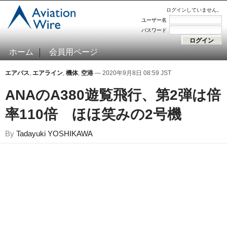
ログインしていません。
ユーザー名
パスワード
ホーム
会員用ページ
エアバス
,
エアライン
,
機体
,
空港
— 2020年9月8日 08:59 JST
ANAのA380遊覧飛行、第2弾は倍
率110倍 ほほ笑みの2号機
By
Tadayuki YOSHIKAWA