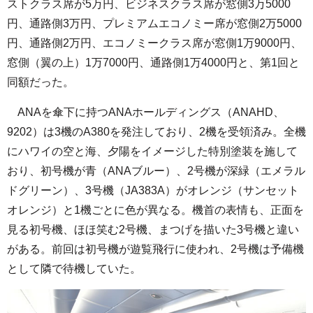
ストクラス席が5万円、ビジネスクラス席が窓側3万5000
円、通路側3万円、プレミアムエコノミー席が窓側2万5000
円、通路側2万円、エコノミークラス席が窓側1万9000円、
窓側（翼の上）1万7000円、通路側1万4000円と、第1回と
同額だった。
ANAを傘下に持つANAホールディングス（ANAHD、
9202）は3機のA380を発注しており、2機を受領済み。全機
にハワイの空と海、夕陽をイメージした特別塗装を施して
おり、初号機が青（ANAブルー）、2号機が深緑（エメラル
ドグリーン）、3号機（JA383A）がオレンジ（サンセット
オレンジ）と1機ごとに色が異なる。機首の表情も、正面を
見る初号機、ほほ笑む2号機、まつげを描いた3号機と違い
がある。前回は初号機が遊覧飛行に使われ、2号機は予備機
として隣で待機していた。