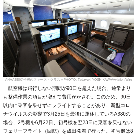
ANA A380初号機のファーストクラス＝PHOTO: Tadayuki YOSHIKAWA/Aviation Wire
航空機は飛行しない期間が90日を超えた場合、通常より
も整備作業の項目が増えて費用がかさむ。このため、90日
以内に乗客を乗せずにフライトすることがあり、新型コロ
ナウイルスの影響で3月25日を最後に運休しているA380の
場合、2号機を6月22日、初号機を翌23日に乗客を乗せない
フェリーフライト（回航）を成田発着で行った。初号機は8