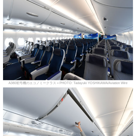
A380初号機のエコノミークラス＝PHOTO: Tadayuki YOSHIKAWA/Aviation Wire