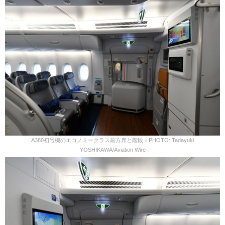
A380初号機のエコノミークラス前方席と階段＝PHOTO: Tadayuki
YOSHIKAWA/Aviation Wire