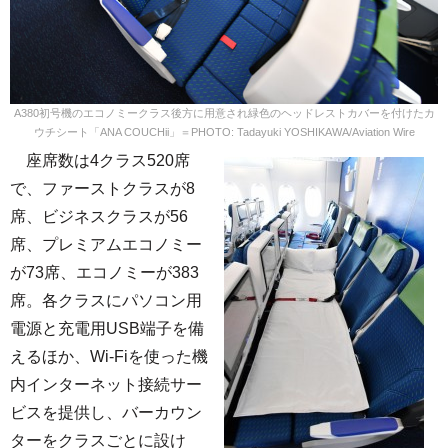
A380初号機のエコノミークラス後方に用意され緑色のヘッドレストカバーを付けたカ
ウチシート「ANA COUCHii」＝PHOTO: Tadayuki YOSHIKAWA/Aviation Wire
座席数は4クラス520席
で、ファーストクラスが8
席、ビジネスクラスが56
席、プレミアムエコノミー
が73席、エコノミーが383
席。各クラスにパソコン用
電源と充電用USB端子を備
えるほか、Wi-Fiを使った機
内インターネット接続サー
ビスを提供し、バーカウン
ターをクラスごとに設け