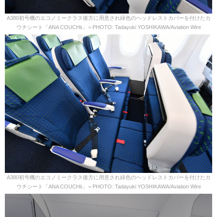
A380初号機のエコノミークラス後方に用意され緑色のヘッドレストカバーを付けたカ
ウチシート「ANA COUCHii」＝PHOTO: Tadayuki YOSHIKAWA/Aviation Wire
A380初号機のエコノミークラス後方に用意され緑色のヘッドレストカバーを付けたカ
ウチシート「ANA COUCHii」＝PHOTO: Tadayuki YOSHIKAWA/Aviation Wire