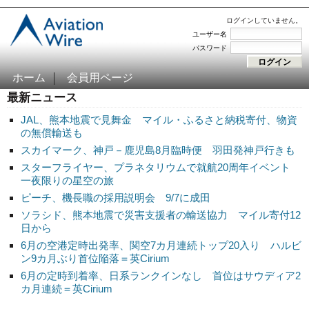
ログインしていません。
ユーザー名
パスワード
ホーム
会員用ページ
最新ニュース
JAL、熊本地震で見舞金 マイル・ふるさと納税寄付、物資
の無償輸送も
スカイマーク、神戸－鹿児島8月臨時便 羽田発神戸行きも
スターフライヤー、プラネタリウムで就航20周年イベント
一夜限りの星空の旅
ピーチ、機長職の採用説明会 9/7に成田
ソラシド、熊本地震で災害支援者の輸送協力 マイル寄付12
日から
6月の空港定時出発率、関空7カ月連続トップ20入り ハルビ
ン9カ月ぶり首位陥落＝英Cirium
6月の定時到着率、日系ランクインなし 首位はサウディア2
カ月連続＝英Cirium