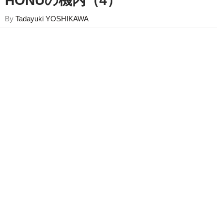
HONUの機内（4）
By
Tadayuki YOSHIKAWA