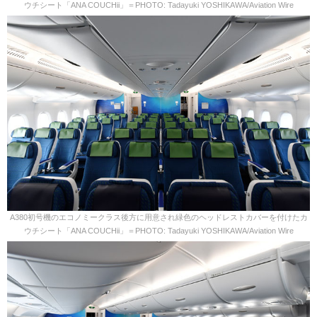
ウチシート「ANA COUCHii」＝PHOTO: Tadayuki YOSHIKAWA/Aviation Wire
A380初号機のエコノミークラス後方に用意され緑色のヘッドレストカバーを付けたカ
ウチシート「ANA COUCHii」＝PHOTO: Tadayuki YOSHIKAWA/Aviation Wire