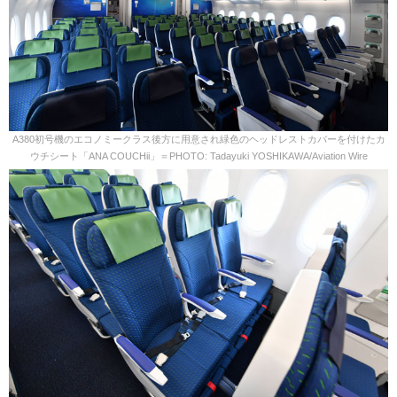
A380初号機のエコノミークラス後方に用意され緑色のヘッドレストカバーを付けたカ
ウチシート「ANA COUCHii」＝PHOTO: Tadayuki YOSHIKAWA/Aviation Wire