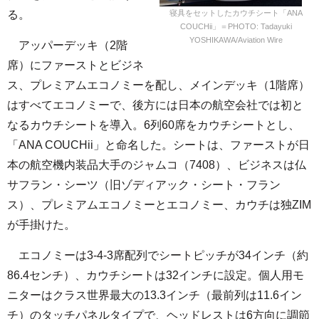
る。
寝具をセットしたカウチシート「ANA
COUCHii」＝PHOTO: Tadayuki
YOSHIKAWA/Aviation Wire
アッパーデッキ（2階
席）にファーストとビジネ
ス、プレミアムエコノミーを配し、メインデッキ（1階席）
はすべてエコノミーで、後方には日本の航空会社では初と
なるカウチシートを導入。6列60席をカウチシートとし、
「ANA COUCHii」と命名した。シートは、ファーストが日
本の航空機内装品大手のジャムコ（7408）、ビジネスは仏
サフラン・シーツ（旧ゾディアック・シート・フラン
ス）、プレミアムエコノミーとエコノミー、カウチは独ZIM
が手掛けた。
エコノミーは3-4-3席配列でシートピッチが34インチ（約
86.4センチ）、カウチシートは32インチに設定。個人用モ
ニターはクラス世界最大の13.3インチ（最前列は11.6イン
チ）のタッチパネルタイプで、ヘッドレストは6方向に調節