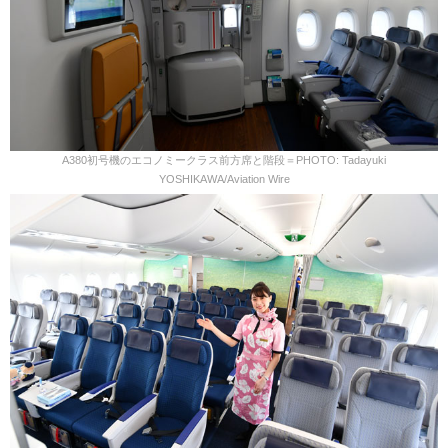
A380初号機のエコノミークラス前方席と階段＝PHOTO: Tadayuki
YOSHIKAWA/Aviation Wire