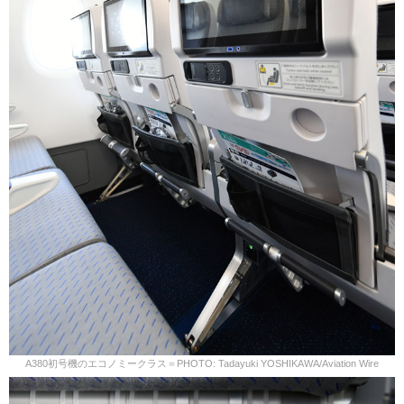
A380初号機のエコノミークラス＝PHOTO: Tadayuki YOSHIKAWA/Aviation Wire