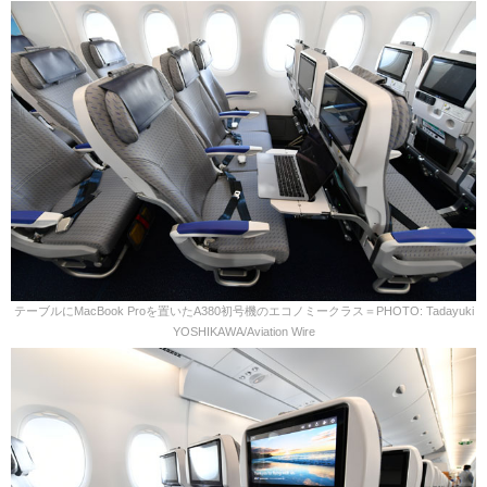
テーブルにMacBook Proを置いたA380初号機のエコノミークラス＝PHOTO: Tadayuki
YOSHIKAWA/Aviation Wire