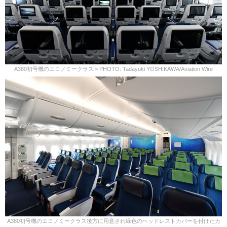
A380初号機のエコノミークラス＝PHOTO: Tadayuki YOSHIKAWA/Aviation Wire
A380初号機のエコノミークラス後方に用意され緑色のヘッドレストカバーを付けたカ