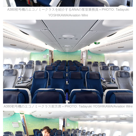
A380初号機のエコノミークラスを紹介するANAの客室乗務員＝PHOTO: Tadayuki
YOSHIKAWA/Aviation Wire
A380初号機のエコノミークラス前方席＝PHOTO: Tadayuki YOSHIKAWA/Aviation Wire