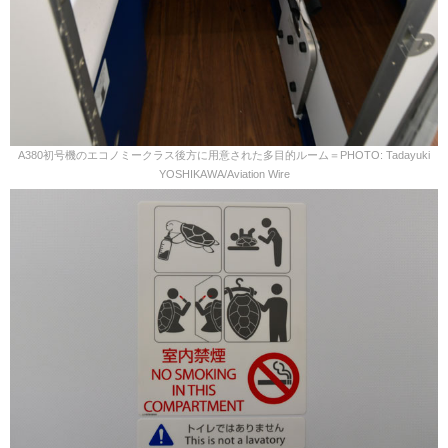
A380初号機のエコノミークラス後方に用意された多目的ルーム＝PHOTO: Tadayuki
YOSHIKAWA/Aviation Wire