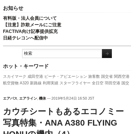
お知らせ
有料版・法人会員について
【注意】詐欺メールにご注意
FACTIVA向け記事提供拡充
日経テレコンへ配信中
ホット・キーワード
スカイマーク
成田空港
ピーチ・アビエーション
旅客数
国交省
関西空港
航空貨物
A320
新路線
利用実績
スターフライヤー
全日空
羽田空港
国交
省航空局
787
A350 XWB
エアバス
LCC
伊丹空港
発着回数
新千歳空港
客
室乗務員
先週の注目記事
セントレア
福岡空港
キャンペーン
訪日客
777
エアバス
,
エアライン
,
機体
— 2019年5月24日 16:50 JST
737NG
人事
実績
ボーイング
日本航空
ANAホールディングス
新型コロ
ナウイルス
カウチシートもあるエコノミー
写真特集・ANA A380 FLYING