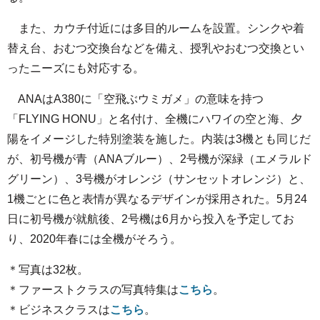
また、カウチ付近には多目的ルームを設置。シンクや着
替え台、おむつ交換台などを備え、授乳やおむつ交換とい
ったニーズにも対応する。
ANAはA380に「空飛ぶウミガメ」の意味を持つ
「FLYING HONU」と名付け、全機にハワイの空と海、夕
陽をイメージした特別塗装を施した。内装は3機とも同じだ
が、初号機が青（ANAブルー）、2号機が深緑（エメラルド
グリーン）、3号機がオレンジ（サンセットオレンジ）と、
1機ごとに色と表情が異なるデザインが採用された。5月24
日に初号機が就航後、2号機は6月から投入を予定してお
り、2020年春には全機がそろう。
＊写真は32枚。
＊ファーストクラスの写真特集は
こちら
。
＊ビジネスクラスは
こちら
。