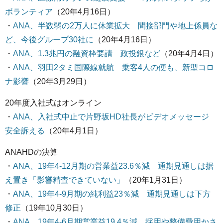
ボランティア
（20年4月16日）
・
ANA、半数弱の2万人に休業拡大 間接部門や地上係員な
ど、今後グループ30社に
（20年4月16日）
・
ANA、1.3兆円の融資枠要請 政投銀など
（20年4月4日）
・
ANA、羽田2タミ国際線就航 乗客4人の便も、新型コロ
ナ影響
（20年3月29日）
20年度入社式はオンライン
・
ANA、入社式中止で片野坂HD社長がビデオメッセージ
安全訴える
（20年4月1日）
ANAHDの決算
・
ANA、19年4-12月期の営業益23.6％減 通期見通しは据
え置き「影響精査できていない」
（20年1月31日）
・
ANA、19年4-9月期の純利益23％減 通期見通しは下方
修正
（19年10月30日）
・
ANA、19年4-6月期営業益19.4％減 採用や整備費用かさ