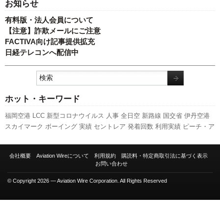
お知らせ
有料版・法人会員について
【注意】詐欺メールにご注意
FACTIVA向け記事提供拡充
日経テレコンへ配信中
ホット・キーワード
福岡空港
LCC
新型コロナウイルス
人事
全日空
新路線
国交省
伊丹空港
スカイマーク
ボーイング
実績
セントレア
発着回数
利用実績
ピーチ・ア
ビエーション
先週の注目記事
関西空港
スターフライヤー
羽田空港
日本
航空
旅客数
新千歳空港
エアバス
787
航空貨物
A320
キャンペーン
777
会社概要
Aviation Wireについて
利用規約
購読料・特定商取引法に基づく表示
737NG
A350 XWB
ANAホールディングス
客室乗務員
訪日客
国交省航空
お問い合わせ
局
成田空港
© Copyright 2026 — Aviation Wire Corporation. All Rights Reserved