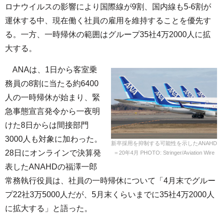
ロナウイルスの影響により国際線が9割、国内線も5-6割が
運休する中、現在働く社員の雇用を維持することを優先す
る。一方、一時帰休の範囲はグループ35社4万2000人に拡
大する。
ANAは、1日から客室乗
務員の8割に当たる約6400
人の一時帰休が始まり、緊
急事態宣言発令から一夜明
けた8日からは間接部門
3000人も対象に加わった。
新卒採用を抑制する可能性を示したANAHD
28日にオンラインで決算発
＝20年4月 PHOTO: Stringer/Aviation Wire
表したANAHDの福澤一郎
常務執行役員は、社員の一時帰休について「4月末でグルー
プ22社3万5000人だが、5月末くらいまでに35社4万2000人
に拡大する」と語った。