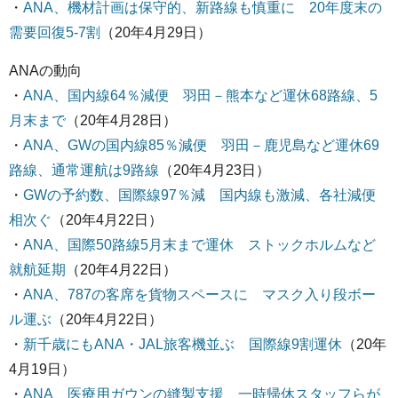
・
ANA、機材計画は保守的、新路線も慎重に 20年度末の
需要回復5-7割
（20年4月29日）
ANAの動向
・
ANA、国内線64％減便 羽田－熊本など運休68路線、5
月末まで
（20年4月28日）
・
ANA、GWの国内線85％減便 羽田－鹿児島など運休69
路線、通常運航は9路線
（20年4月23日）
・
GWの予約数、国際線97％減 国内線も激減、各社減便
相次ぐ
（20年4月22日）
・
ANA、国際50路線5月末まで運休 ストックホルムなど
就航延期
（20年4月22日）
・
ANA、787の客席を貨物スペースに マスク入り段ボー
ル運ぶ
（20年4月22日）
・
新千歳にもANA・JAL旅客機並ぶ 国際線9割運休
（20年
4月19日）
・
ANA、医療用ガウンの縫製支援 一時帰休スタッフらが