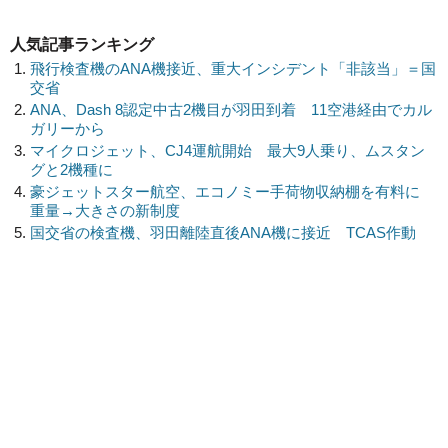
人気記事ランキング
飛行検査機のANA機接近、重大インシデント「非該当」＝国
交省
ANA、Dash 8認定中古2機目が羽田到着 11空港経由でカル
ガリーから
マイクロジェット、CJ4運航開始 最大9人乗り、ムスタン
グと2機種に
豪ジェットスター航空、エコノミー手荷物収納棚を有料に
重量→大きさの新制度
国交省の検査機、羽田離陸直後ANA機に接近 TCAS作動