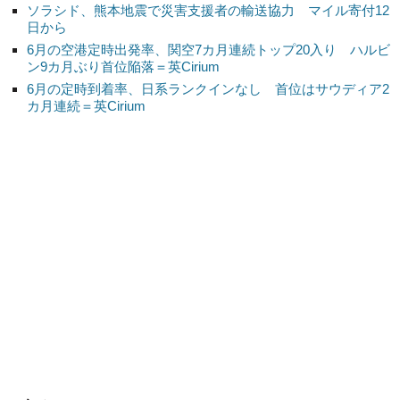
ソラシド、熊本地震で災害支援者の輸送協力 マイル寄付12
日から
6月の空港定時出発率、関空7カ月連続トップ20入り ハルビ
ン9カ月ぶり首位陥落＝英Cirium
6月の定時到着率、日系ランクインなし 首位はサウディア2
カ月連続＝英Cirium