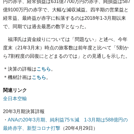
円の赤字、経常損益は631億7700万円の赤字、純損益は587
億9100万円の赤字で、大幅な減収減益。四半期の営業益と
経常益、最終益が赤字に転落するのは2018年1-3月期以来
で、同期では過去最悪の数字となった。
福澤氏は資金繰りについては「問題ない」と述べ、今年
度末（21年3月末）時点の旅客数は前年度と比べて「5割か
ら7割程度の回復にとどまるのでは」との見通しを示した。
＊決算の詳報は
こちら
。
＊機材計画は
こちら
。
関連リンク
全日本空輸
20年3月期決算詳報
・
ANAの20年3月期、純利益75％減 1-3月期は588億円の
最終赤字、新型コロナ打撃
（20年4月29日）