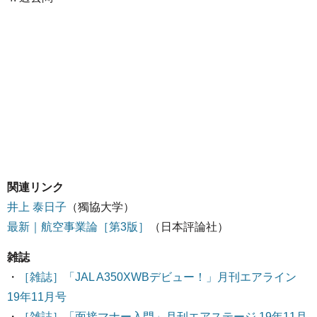
関連リンク
井上 泰日子
（獨協大学）
最新｜航空事業論［第3版］
（日本評論社）
雑誌
・
［雑誌］「JAL A350XWBデビュー！」月刊エアライン
19年11月号
・
［雑誌］「面接マナー入門」月刊エアステージ 19年11月