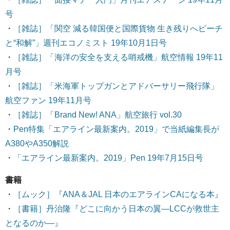
号
・
［雑誌］「関空 減る韓国便と国際貨物 生き残りへピーチ
と“和解”」週刊エコノミスト 19年10月1日号
・
［雑誌］「海洋の安全を支える哨戒機」航空情報 19年11
月号
・
［雑誌］「米海軍トップガンとアドバーサリー飛行隊」
航空ファン 19年11月号
・
［雑誌］「Brand New! ANA」航空旅行 vol.30
・
Pen特集「エアライン最新案内。2019」で当紙編集長が
A380やA350解説
・
「エアライン最新案内。2019」Pen 19年7月15日号
書籍
・
［ムック］『ANA＆JAL 日本のエアラインCAになる本』
・
［書籍］丹治隆『どこに向かう日本の翼―LCCが救世主
となるのか―』