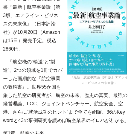
書『最新｜航空事業論［第
3版］エアライン・ビジネ
スの未来像』（日本評論
社）が10月20日（Amazon
は15日）発売予定。税込
2860円。
「航空機の“輸送”と“製
造”、2つの領域を1冊でカバ
『最新｜航空事業論［第3版］エアライ
ーした画期的な『航空事業
ン・ビジネスの未来像』
の教科書』。世界55か国を
旅した航空の研究者が、航空の未来、歴史の真実、最強の
経営理論、LCC、ジョイントベンチャー、航空安全、空
港、さらに“就活成功のヒント”まで全てを網羅。36のKey
wordと43の事例研究を読めば航空業界のイロハがわかる」
第1章 航空の未来