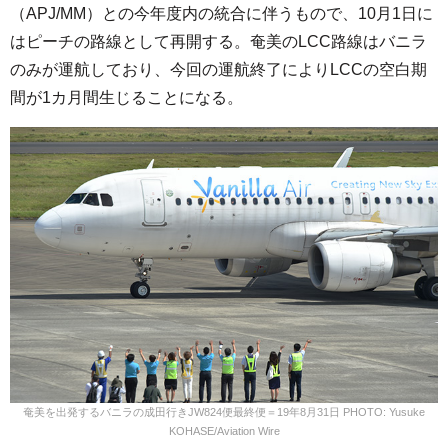
（APJ/MM）との今年度内の統合に伴うもので、10月1日に
はピーチの路線として再開する。奄美のLCC路線はバニラ
のみが運航しており、今回の運航終了によりLCCの空白期
間が1カ月間生じることになる。
奄美を出発するバニラの成田行きJW824便最終便＝19年8月31日 PHOTO: Yusuke
KOHASE/Aviation Wire