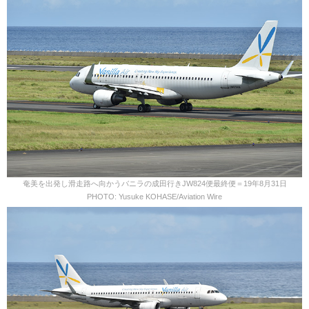
奄美を出発し滑走路へ向かうバニラの成田行きJW824便最終便＝19年8月31日
PHOTO: Yusuke KOHASE/Aviation Wire