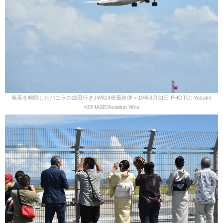
奄美を離陸したバニラの成田行きJW824便最終便＝19年8月31日 PHOTO: Yusuke
KOHASE/Aviation Wire