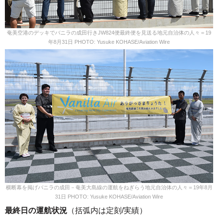
奄美空港のデッキでバニラの成田行きJW824便最終便を見送る地元自治体の人々＝19
年8月31日 PHOTO: Yusuke KOHASE/Aviation Wire
横断幕を掲げバニラの成田－奄美大島線の運航をねぎらう地元自治体の人々＝19年8月
31日 PHOTO: Yusuke KOHASE/Aviation Wire
最終日の運航状況
（括弧内は定刻/実績）