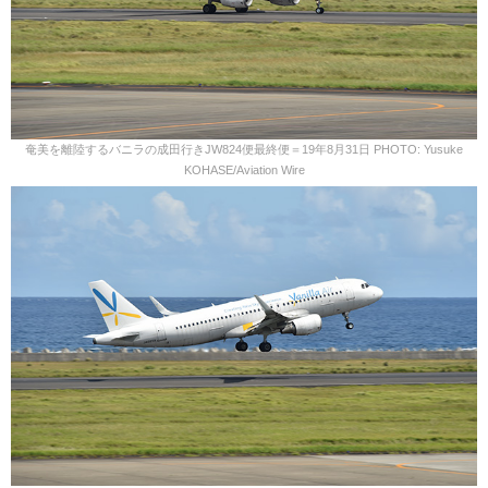
奄美を離陸するバニラの成田行きJW824便最終便＝19年8月31日 PHOTO: Yusuke
KOHASE/Aviation Wire