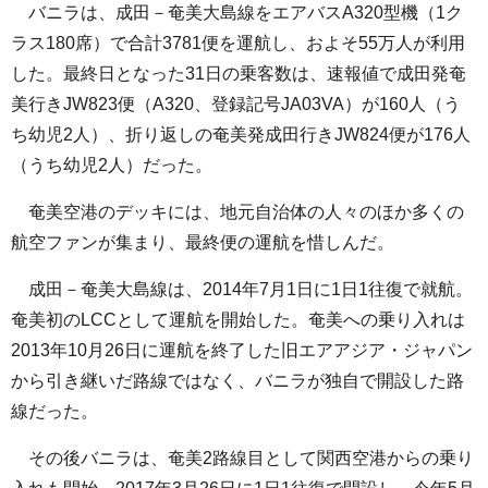
バニラは、成田－奄美大島線をエアバスA320型機（1ク
ラス180席）で合計3781便を運航し、およそ55万人が利用
した。最終日となった31日の乗客数は、速報値で成田発奄
美行きJW823便（A320、登録記号JA03VA）が160人（う
ち幼児2人）、折り返しの奄美発成田行きJW824便が176人
（うち幼児2人）だった。
奄美空港のデッキには、地元自治体の人々のほか多くの
航空ファンが集まり、最終便の運航を惜しんだ。
成田－奄美大島線は、2014年7月1日に1日1往復で就航。
奄美初のLCCとして運航を開始した。奄美への乗り入れは
2013年10月26日に運航を終了した旧エアアジア・ジャパン
から引き継いだ路線ではなく、バニラが独自で開設した路
線だった。
その後バニラは、奄美2路線目として関西空港からの乗り