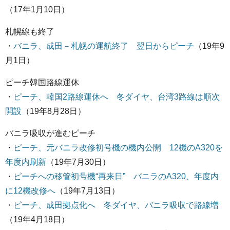
（17年1月10日）
札幌線も終了
・
バニラ、成田－札幌の運航終了 翌日からピーチ
（19年9
月1日）
ピーチ韓国路線運休
・
ピーチ、韓国2路線運休へ 冬ダイヤ、台湾3路線は順次
開設
（19年8月28日）
バニラ吸収が進むピーチ
・
ピーチ、元バニラ改修初号機の機内公開 12機のA320を
年度内刷新
（19年7月30日）
・
ピーチへの移管初号機“再来日” バニラのA320、年度内
に12機改修へ
（19年7月13日）
・
ピーチ、成田拠点化へ 冬ダイヤ、バニラ吸収で路線増
（19年4月18日）