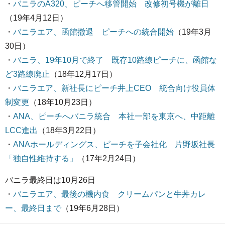
・
バニラのA320、ピーチへ移管開始 改修初号機が離日
（19年4月12日）
・
バニラエア、函館撤退 ピーチへの統合開始
（19年3月
30日）
・
バニラ、19年10月で終了 既存10路線ピーチに、函館な
ど3路線廃止
（18年12月17日）
・
バニラエア、新社長にピーチ井上CEO 統合向け役員体
制変更
（18年10月23日）
・
ANA、ピーチへバニラ統合 本社一部を東京へ、中距離
LCC進出
（18年3月22日）
・
ANAホールディングス、ピーチを子会社化 片野坂社長
「独自性維持する」
（17年2月24日）
バニラ最終日は10月26日
・
バニラエア、最後の機内食 クリームパンと牛丼カレ
ー、最終日まで
（19年6月28日）