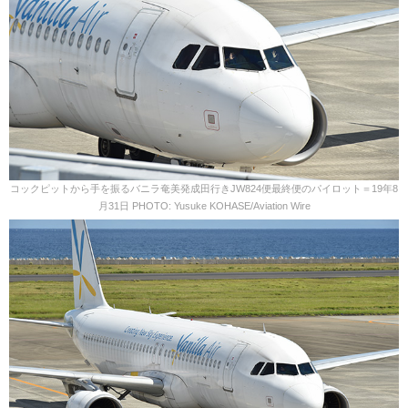
コックピットから手を振るバニラ奄美発成田行きJW824便最終便のパイロット＝19年8
月31日 PHOTO: Yusuke KOHASE/Aviation Wire