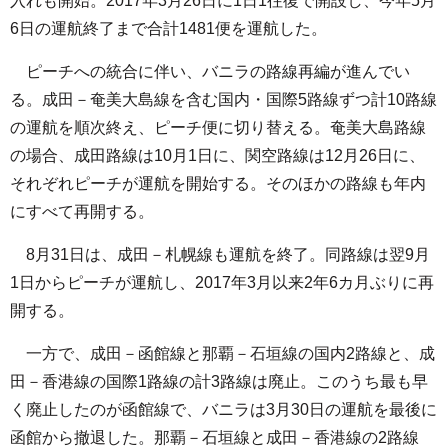
入れも開始。2017年3月26日に1日1往復で開設し、今年5月
6日の運航終了まで合計1481便を運航した。
ピーチへの統合に伴い、バニラの路線再編が進んでい
る。成田－奄美大島線を含む国内・国際5路線ずつ計10路線
の運航を順次終え、ピーチ便に切り替える。奄美大島路線
の場合、成田路線は10月1日に、関空路線は12月26日に、
それぞれピーチが運航を開始する。そのほかの路線も年内
にすべて再開する。
8月31日は、成田－札幌線も運航を終了。同路線は翌9月
1日からピーチが運航し、2017年3月以来2年6カ月ぶりに再
開する。
一方で、成田－函館線と那覇－石垣線の国内2路線と、成
田－香港線の国際1路線の計3路線は廃止。このうち最も早
く廃止したのが函館線で、バニラは3月30日の運航を最後に
函館から撤退した。那覇－石垣線と成田－香港線の2路線