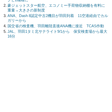
豪ジェットスター航空、エコノミー手荷物収納棚を有料に
重量→大きさの新制度
ANA、Dash 8認定中古2機目が羽田到着 11空港経由でカル
ガリーから
国交省の検査機、羽田離陸直後ANA機に接近 TCAS作動
JAL、羽田1タミ北サテライト9/1から 保安検査場から最大
16分