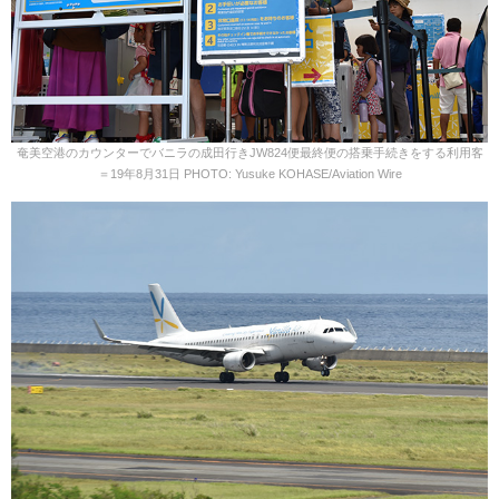
奄美空港のカウンターでバニラの成田行きJW824便最終便の搭乗手続きをする利用客
＝19年8月31日 PHOTO: Yusuke KOHASE/Aviation Wire