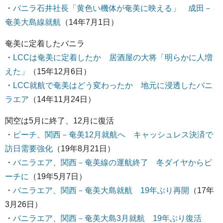
・
バニラ石井社長「黄色い機体が奄美に映える」 成田－
奄美大島線就航
（14年7月1日）
奄美に定着したバニラ
・
LCCは奄美に定着したか 居酒屋の大将「明らかに人増
えた」
（15年12月6日）
・
LCC就航で奄美はどう変わったか 地元に浸透したバニ
ラエア
（14年11月24日）
関空は5月に終了、12月に復活
・
ピーチ、関西－奄美12月就航へ キャッシュレス決済で
訪日需要強化
（19年8月21日）
・
バニラエア、関西－奄美線の運航終了 冬ダイヤからピ
ーチに
（19年5月7日）
・
バニラエア、関西－奄美大島就航 19年ぶり再開
（17年
3月26日）
・
バニラエア、関西－奄美大島3月就航 19年ぶり復活