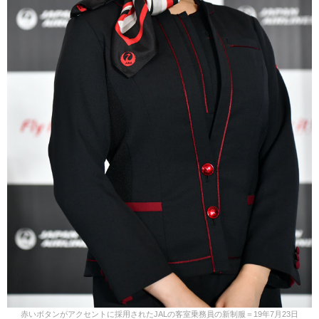
赤いボタンがアクセントに採用されたJALの客室乗務員の新制服＝19年7月23日