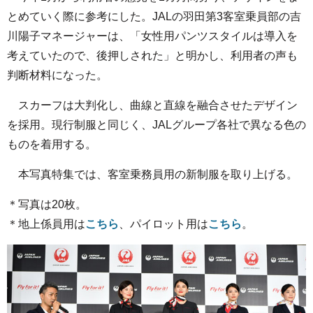
とめていく際に参考にした。JALの羽田第3客室乗員部の吉
川陽子マネージャーは、「女性用パンツスタイルは導入を
考えていたので、後押しされた」と明かし、利用者の声も
判断材料になった。
スカーフは大判化し、曲線と直線を融合させたデザイン
を採用。現行制服と同じく、JALグループ各社で異なる色の
ものを着用する。
本写真特集では、客室乗務員用の新制服を取り上げる。
＊写真は20枚。
＊地上係員用は
こちら
、パイロット用は
こちら
。