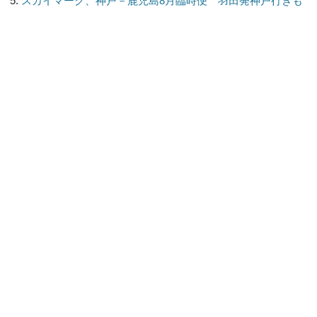
スカイマーク、神戸－鹿児島8月臨時便 羽田発神戸行きも