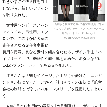
動きやすさや快適性を向上
しながら、新しいデザイン
を取り入れた。
新制服を披露するJALの客室乗務員。右が
女性用ワンピースとパン
パンツ、左がジャケットとワンピース＝19
ツスタイル、男性用、エプ
年7月23日 PHOTO: Tadayuki
YOSHIKAWA/Aviation Wire
ロンで、このほかに客室の
責任者となる先任客室乗務
員用を用意。異なる素材を組み合わせるデザイン手法「ハ
イブリッド」で、機能性や着心地を高めた。ボタンなどに
JALのブランドカラーである赤を配した。
江角さんは「鶴をイメージした上品さや優雅さ、エレガ
ントさが核になった」と述べ、袖（そで）の形状に「航空
会社の制服では珍しいバルーンスリーブを採用した」とい
う。
今年1月から利用者の意見を1カ月間募り、デザインをま