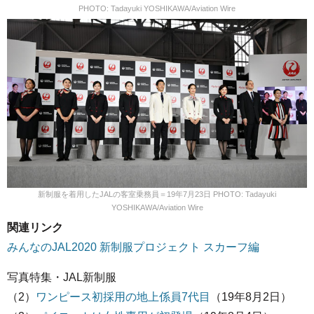
PHOTO: Tadayuki YOSHIKAWA/Aviation Wire
新制服を着用したJALの客室乗務員＝19年7月23日 PHOTO: Tadayuki
YOSHIKAWA/Aviation Wire
関連リンク
みんなのJAL2020 新制服プロジェクト スカーフ編
写真特集・JAL新制服
（2）
ワンピース初採用の地上係員7代目
（19年8月2日）