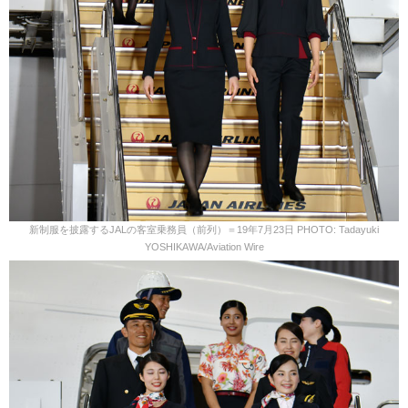
新制服を披露するJALの客室乗務員（前列）＝19年7月23日 PHOTO: Tadayuki
YOSHIKAWA/Aviation Wire