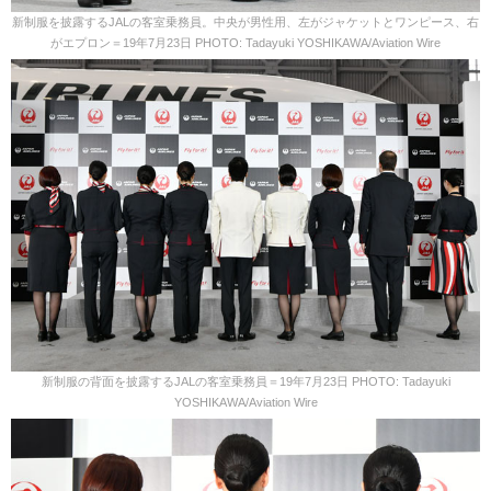
新制服を披露するJALの客室乗務員。中央が男性用、左がジャケットとワンピース、右
がエプロン＝19年7月23日 PHOTO: Tadayuki YOSHIKAWA/Aviation Wire
新制服の背面を披露するJALの客室乗務員＝19年7月23日 PHOTO: Tadayuki
YOSHIKAWA/Aviation Wire