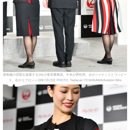
新制服の背面を披露するJALの客室乗務員。中央が男性用、左がジャケットとワンピー
ス、右がエプロン＝19年7月23日 PHOTO: Tadayuki YOSHIKAWA/Aviation Wire