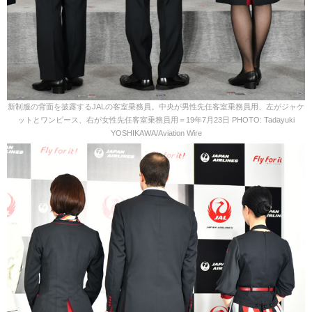
新制服の背面を披露するJALの客室乗務員。中央が男性先任客室乗務員用、左がジャケ
ットとワンピース、右が女性先任客室乗務員用＝19年7月23日 PHOTO: Tadayuki
YOSHIKAWA/Aviation Wire