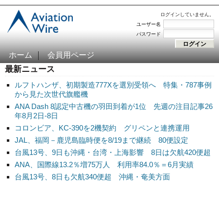
ログインしていません。
ユーザー名
パスワード
ホーム
会員用ページ
最新ニュース
ルフトハンザ、初期製造777Xを選別受領へ 特集・787事例
から見た次世代旗艦機
ANA Dash 8認定中古機の羽田到着が1位 先週の注目記事26
年8月2日-8日
コロンビア、KC-390を2機契約 グリペンと連携運用
JAL、福岡－鹿児島臨時便を8/19まで継続 80便設定
台風13号、9日も沖縄・台湾・上海影響 8日は欠航420便超
ANA、国際線13.2％増75万人 利用率84.0％＝6月実績
台風13号、8日も欠航340便超 沖縄・奄美方面