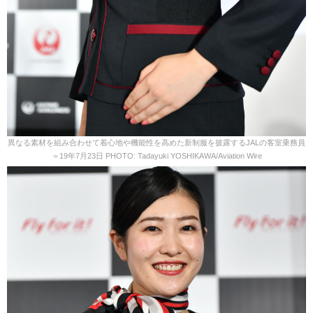
異なる素材を組み合わせて着心地や機能性を高めた新制服を披露するJALの客室乗務員
＝19年7月23日 PHOTO: Tadayuki YOSHIKAWA/Aviation Wire