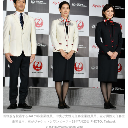
新制服を披露するJALの客室乗務員。中央が女性先任客室乗務員用、左が男性先任客室
乗務員用、右がジャケットとワンピース＝19年7月23日 PHOTO: Tadayuki
YOSHIKAWA/Aviation Wire