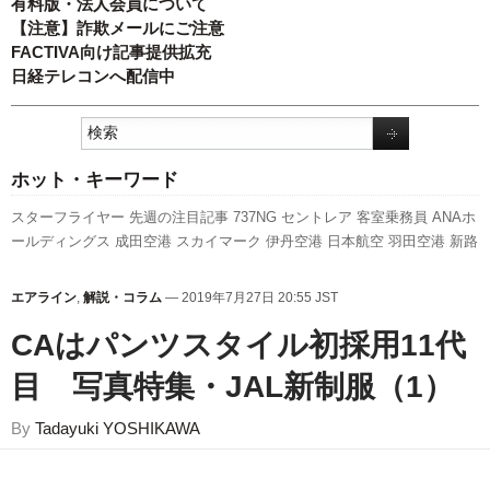
有料版・法人会員について
【注意】詐欺メールにご注意
FACTIVA向け記事提供拡充
日経テレコンへ配信中
ホット・キーワード
スターフライヤー
先週の注目記事
737NG
セントレア
客室乗務員
ANAホ
ールディングス
成田空港
スカイマーク
伊丹空港
日本航空
羽田空港
新路
線
人事
A320
ボーイング
利用実績
実績
発着回数
LCC
A350 XWB
旅客数
777
全日空
関西空港
福岡空港
787
国交省
ピーチ・アビエーション
国交
エアライン
,
解説・コラム
— 2019年7月27日 20:55 JST
省航空局
航空貨物
エアバス
新型コロナウイルス
訪日客
新千歳空港
キャ
ンペーン
CAはパンツスタイル初採用11代
目 写真特集・JAL新制服（1）
By
Tadayuki YOSHIKAWA