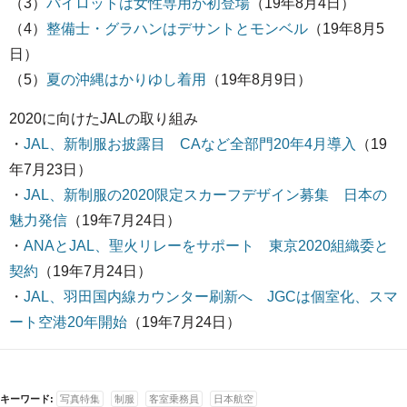
（3）
パイロットは女性専用が初登場
（19年8月4日）
（4）
整備士・グラハンはデサントとモンベル
（19年8月5
日）
（5）
夏の沖縄はかりゆし着用
（19年8月9日）
2020に向けたJALの取り組み
・
JAL、新制服お披露目 CAなど全部門20年4月導入
（19
年7月23日）
・
JAL、新制服の2020限定スカーフデザイン募集 日本の
魅力発信
（19年7月24日）
・
ANAとJAL、聖火リレーをサポート 東京2020組織委と
契約
（19年7月24日）
・
JAL、羽田国内線カウンター刷新へ JGCは個室化、スマ
ート空港20年開始
（19年7月24日）
キーワード:
写真特集
制服
客室乗務員
日本航空