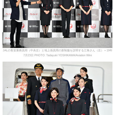
JALの客室乗務員用（中央左）と地上係員用の新制服を説明する江角さん（左）＝19年
7月23日 PHOTO: Tadayuki YOSHIKAWA/Aviation Wire