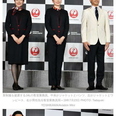
新制服を披露するJALの客室乗務員。中央がジャケットとパンツ、左がジャケットとワ
ンピース、右が男性先任客室乗務員用＝19年7月23日 PHOTO: Tadayuki
YOSHIKAWA/Aviation Wire