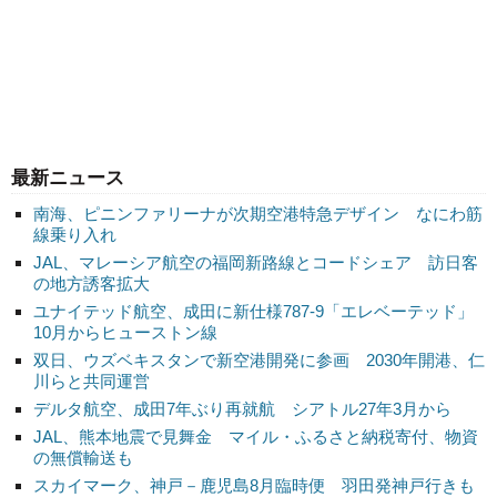
最新ニュース
南海、ピニンファリーナが次期空港特急デザイン なにわ筋
線乗り入れ
JAL、マレーシア航空の福岡新路線とコードシェア 訪日客
の地方誘客拡大
ユナイテッド航空、成田に新仕様787-9「エレベーテッド」
10月からヒューストン線
双日、ウズベキスタンで新空港開発に参画 2030年開港、仁
川らと共同運営
デルタ航空、成田7年ぶり再就航 シアトル27年3月から
JAL、熊本地震で見舞金 マイル・ふるさと納税寄付、物資
の無償輸送も
スカイマーク、神戸－鹿児島8月臨時便 羽田発神戸行きも