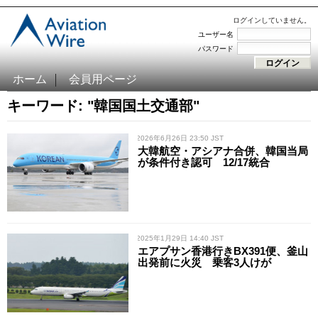
ログインしていません。
ユーザー名
パスワード
ホーム
会員用ページ
キーワード: "韓国国土交通部"
/ 2026年6月26日 23:50 JST
大韓航空・アシアナ合併、韓国当局
が条件付き認可 12/17統合
/ 2025年1月29日 14:40 JST
エアプサン香港行きBX391便、釜山
出発前に火災 乗客3人けが