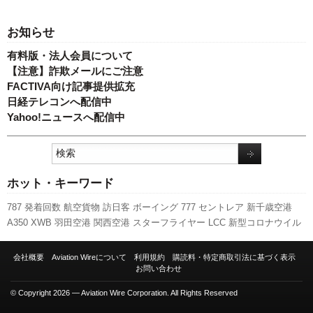
お知らせ
有料版・法人会員について
【注意】詐欺メールにご注意
FACTIVA向け記事提供拡充
日経テレコンへ配信中
Yahoo!ニュースへ配信中
ホット・キーワード
787
発着回数
航空貨物
訪日客
ボーイング
777
セントレア
新千歳空港
A350 XWB
羽田空港
関西空港
スターフライヤー
LCC
新型コロナウイル
ス
スカイマーク
国交省航空局
国交省
日本航空
福岡空港
A320
ピーチ・
アビエーション
キャンペーン
成田空港
全日空
伊丹空港
客室乗務員
人事
会社概要
Aviation Wireについて
利用規約
購読料・特定商取引法に基づく表示
利用実績
エアバス
ANAホールディングス
実績
737NG
先週の注目記事
お問い合わせ
旅客数
新路線
© Copyright 2026 — Aviation Wire Corporation. All Rights Reserved