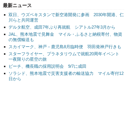
最新ニュース
双日、ウズベキスタンで新空港開発に参画 2030年開港、仁
川らと共同運営
デルタ航空、成田7年ぶり再就航 シアトル27年3月から
JAL、熊本地震で見舞金 マイル・ふるさと納税寄付、物資
の無償輸送も
スカイマーク、神戸－鹿児島8月臨時便 羽田発神戸行きも
スターフライヤー、プラネタリウムで就航20周年イベント
一夜限りの星空の旅
ピーチ、機長職の採用説明会 9/7に成田
ソラシド、熊本地震で災害支援者の輸送協力 マイル寄付12
日から