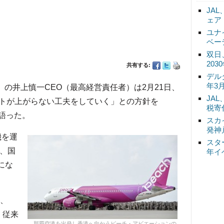
JA
ェア
ユナ
ベー
双日
20
共有する:
デル
年3
）の井上慎一CEO（最高経営責任者）は2月21日、
JA
トが上がらない工夫をしていく」との方針を
税寄
ーで語った。
スカ
発神
機を運
スタ
り、国
年イ
にな
、
、従来
那覇空港を出発し香港へ向かうピーチ・アビエーションの