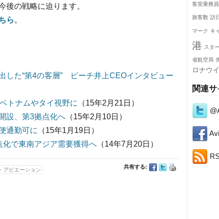
客室乗務員
今後の戦略に迫ります。
旅客数
訪
ちら
。
マーク
キ
港
スタ
省航空局
ロナウ
した“第4の客層” ピーチ井上CEOインタビュー
関連サ
度ベトナムやタイ視野に
（15年2月21日）
@A
開設、第3拠点化へ
（15年2月10日）
便通勤可に
（15年1月19日）
Avi
点化で東南アジア需要獲得へ
（14年7月20日）
R
共有する:
・アビエーション