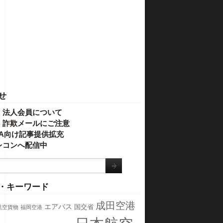
せ
・法人会員について
】詐欺メールにご注意
IVA向け記事提供拡充
レコンへ配信中
・キーワード
成田空港
エアバス
国交省
航空貨物
福岡空港