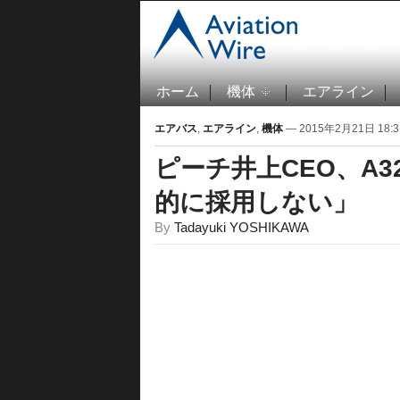
ホーム
機体
エアライン
エアバス
,
エアライン
,
機体
— 2015年2月21日 18:3
ピーチ井上CEO、A
的に採用しない」
By
Tadayuki YOSHIKAWA