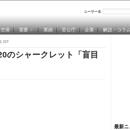
ユーザー名
空港
需要
業績
官公庁
企業
解説・コラ
1 JST
320のシャークレット「盲目
最新ニ