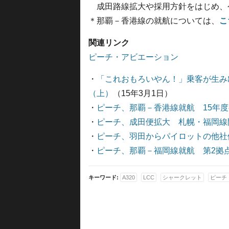
成田路線拡大や採用方針をはじめ、
＊那覇－香港線の就航については、
こ
関連リンク
ピーチ・アビエーション
・
「これおもろいやん！」乗客が生み出
（上）
（15年3月1日）
・
ピーチ、那覇－香港線就航 15年
・
ピーチ、成田便拡大 札幌・福岡線
・
ピーチ、羽田からパイロットの他社
・
ピーチ、那覇－福岡線就航 第2拠
キーワード:
A320
LCC
シャークレット
ピーチ