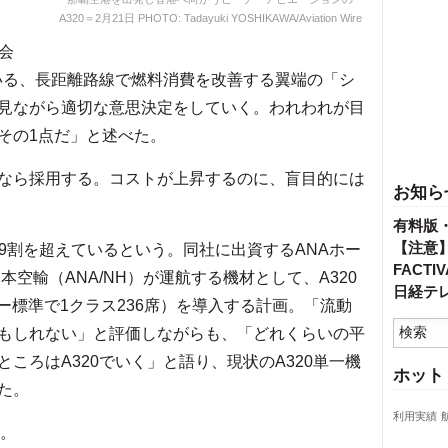
A320＝2月21日 PHOTO: Tadayuki YOSHIKAWA/Aviation Wire
会
でいる、長距離路線で燃料消費を改善する翼端の「シ
見ながら適切な意思決定をしていく。われわれが目
その1点だ」と述べた。
なら採用する。コストが上昇するのに、盲目的には
お知ら
有料版
【注意
9割を超えているという。同社に出資するANAホー
FACT
本空輸（ANA/NH）が運航する機材として、A320
日経テ
カー標準で1クラス236席）を導入する計画。「流動
もしれない」と評価しながらも、「どれくらいの平
ころはA320でいく」と語り、現状のA320単一機
ホット
た。
利用実績
。