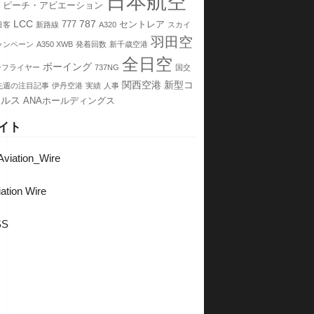
日本航空
ピーチ・アビエーション
LCC
787
777
セントレア
日客
新路線
A320
スカイ
羽田空
ャンペーン
A350 XWB
発着回数
新千歳空港
全日空
ボーイング
ーフライヤー
737NG
国交
関西空港
新型コ
先週の注目記事
伊丹空港
実績
人事
イルス
ANAホールディングス
イト
viation_Wire
ation Wire
SS