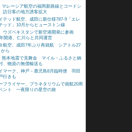
L、マレーシア航空の福岡新路線とコードシ
 訪日客の地方誘客拡大
イテッド航空、成田に新仕様787-9「エレ
テッド」10月からヒューストン線
、ウズベキスタンで新空港開発に参画
30年開港、仁川らと共同運営
タ航空、成田7年ぶり再就航 シアトル27
月から
L、熊本地震で見舞金 マイル・ふるさと納
付、物資の無償輸送も
イマーク、神戸－鹿児島8月臨時便 羽田
戸行きも
ーフライヤー、プラネタリウムで就航20周
ベント 一夜限りの星空の旅