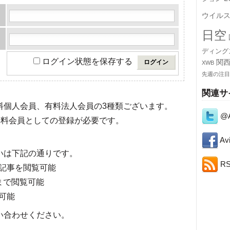
ウイル
日空
ディング
ログイン状態を保存する
関
XWB
先週の注目
関連サ
有料個人会員、有料法人会員の3種類ございます。
@A
料会員としての登録が必要です。
Avi
いは下記の通りです。
R
記事を閲覧可能
まで閲覧可能
可能
い合わせください。