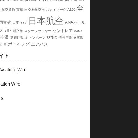
全
ス
航空貨物
実績
国交省航空局
スカイマーク
A320
日本航空
国交省
777
ANAホール
人事
787
ス
セントレア
新路線
スターフライヤー
A350
西空港
発着回数
キャンペーン
737NG
伊丹空港
旅客数
ボーイング
エアバス
記事
イト
viation_Wire
ation Wire
SS