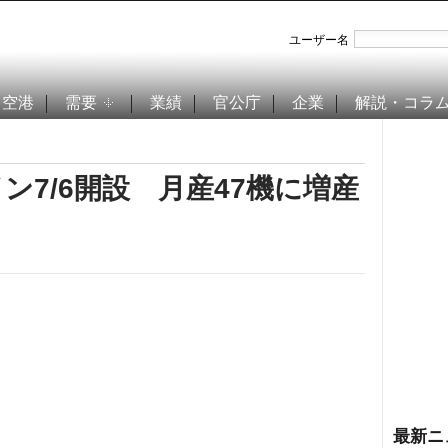
ユーザー名
空港
需要
業績
官公庁
企業
解説・コラ
イン7/6開設 月産47機に増産
最新ニ