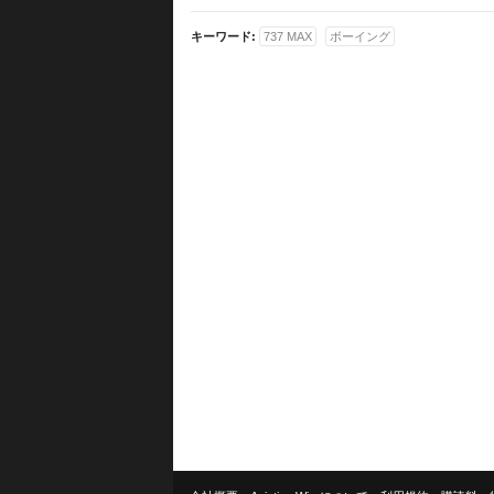
キーワード:
737 MAX
ボーイング