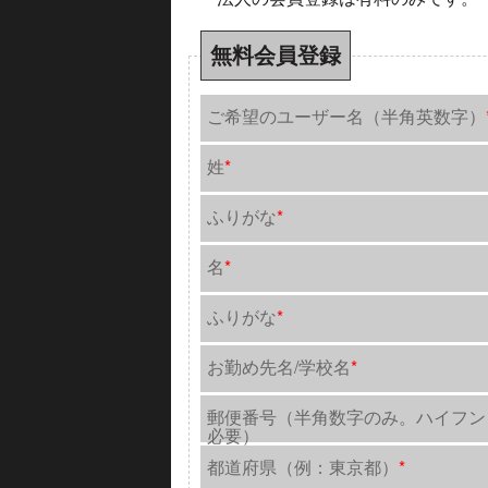
無料会員登録
ご希望のユーザー名（半角英数字）
姓
*
ふりがな
*
名
*
ふりがな
*
お勤め先名/学校名
*
郵便番号（半角数字のみ。ハイフン
必要）
都道府県（例：東京都）
*