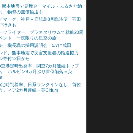
L、熊本地震で見舞金 マイル・ふるさと納
付、物資の無償輸送も
イマーク、神戸－鹿児島8月臨時便 羽田
戸行きも
ーフライヤー、プラネタリウムで就航20周
ベント 一夜限りの星空の旅
チ、機長職の採用説明会 9/7に成田
シド、熊本地震で災害支援者の輸送協力
ル寄付12日から
の空港定時出発率、関空7カ月連続トップ
入り ハルビン9カ月ぶり首位陥落＝英
um
の定時到着率、日系ランクインなし 首位
ウディア2カ月連続＝英Cirium