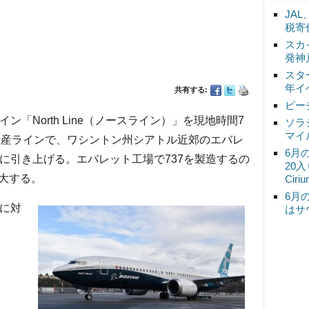
JA
税寄
スカ
発神
スタ
年イ
共有する:
ピー
ン「North Line（ノースライン）」を現地時間7
ソラ
マイ
AX生産ラインで、ワシントン州シアトル近郊のエバレ
6月
に引き上げる。エバレット工場で737を製造するの
20
大する。
Ciri
6月
ルに対
はサ