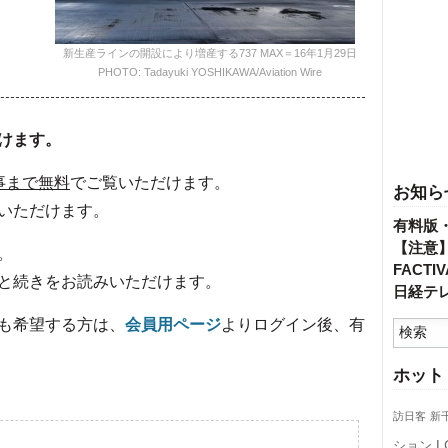
新生産ラインの開設により増産する737 MAX＝16年1月29日
PHOTO: Tadayuki YOSHIKAWA/Aviation Wire
けます。
事まで無料
でご覧いただけます。
お知ら
いただけます。
有料版
【注意
。
FACT
と続きをお読みいただけます。
日経テ
も希望する方は、
会員用ページ
よりログイン後、有
ホット
訪日客
新
L
ション