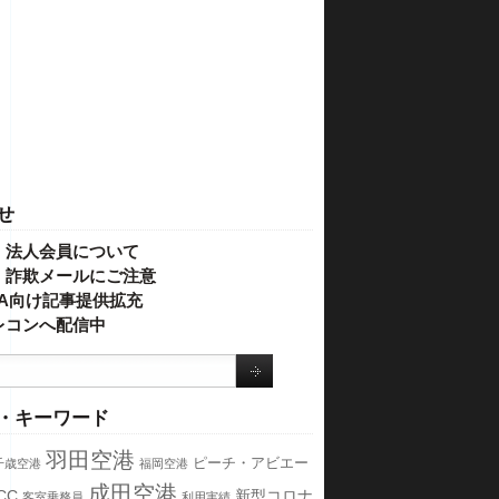
せ
・法人会員について
】詐欺メールにご注意
IVA向け記事提供拡充
レコンへ配信中
・キーワード
羽田空港
ピーチ・アビエー
千歳空港
福岡空港
成田空港
CC
新型コロナ
客室乗務員
利用実績