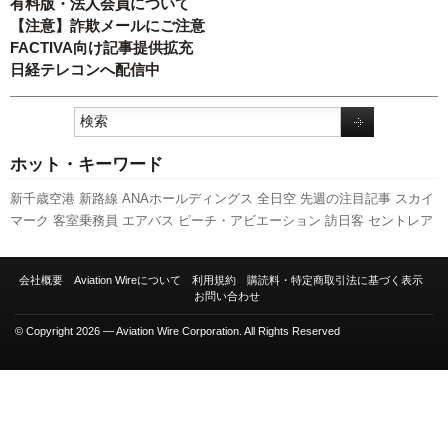
有料版・法人会員について
【注意】詐欺メールにご注意
FACTIVA向け記事提供拡充
日経テレコンへ配信中
ホット・キーワード
新千歳空港
新路線
ANAホールディングス
全日空
先週の注目記事
スカイ
マーク
客室乗務員
エアバス
ピーチ・アビエーション
訪日客
セントレア
関西空港
777
787
航空貨物
737NG
A320
キャンペーン
発着回数
実績
ボ
ーイング
利用実績
福岡空港
新型コロナウイルス
A350 XWB
成田空港
羽
会社概要
Aviation Wireについて
利用規約
購読料・特定商取引法に基づく表示
田空港
日本航空
国交省航空局
LCC
スターフライヤー
伊丹空港
国交省
お問い合わせ
人事
旅客数
© Copyright 2026 — Aviation Wire Corporation. All Rights Reserved