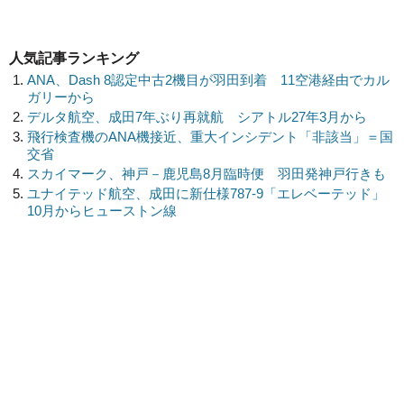
人気記事ランキング
ANA、Dash 8認定中古2機目が羽田到着 11空港経由でカル
ガリーから
デルタ航空、成田7年ぶり再就航 シアトル27年3月から
飛行検査機のANA機接近、重大インシデント「非該当」＝国
交省
スカイマーク、神戸－鹿児島8月臨時便 羽田発神戸行きも
ユナイテッド航空、成田に新仕様787-9「エレベーテッド」
10月からヒューストン線