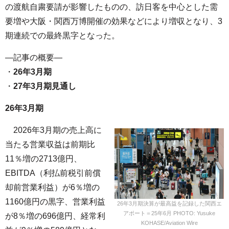
の渡航自粛要請が影響したものの、訪日客を中心とした需
要増や大阪・関西万博開催の効果などにより増収となり、3
期連続での最終黒字となった。
—記事の概要—
・
26年3月期
・
27年3月期見通し
26年3月期
2026年3月期の売上高に
当たる営業収益は前期比
11％増の2713億円、
EBITDA（利払前税引前償
却前営業利益）が6％増の
1160億円の黒字、営業利益
26年3月期決算が最高益を記録した関西エ
アポート＝25年6月 PHOTO: Yusuke
が8％増の696億円、経常利
KOHASE/Aviation Wire