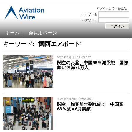
ログインしていません。
ユーザー名
パスワード
ホーム
会員用ページ
キーワード: "関西エアポート"
/ 2026年8月1日 07:45 JST
関空のお盆、中国68％減予想 国際
線17％減71万人
/ 2026年7月28日 05:56 JST
関空、旅客前年割れ続く 中国客
63％減＝6月実績