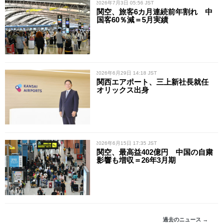
/ 2026年7月3日 05:56 JST
関空、旅客6カ月連続前年割れ 中
国客60％減＝5月実績
/ 2026年6月29日 14:18 JST
関西エアポート、三上新社長就任
オリックス出身
/ 2026年6月15日 17:35 JST
関空、最高益402億円 中国の自粛
影響も増収＝26年3月期
過去のニュース →