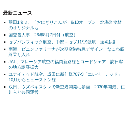
最新ニュース
羽田1タミ、「おにぎりこんが」8/10オープン 北海道食材
のオリジナルも
国交省人事 26年8月7日付（航空）
セブパシフィック航空、中部－セブ11/19就航 週4往復
南海、ピニンファリーナが次期空港特急デザイン なにわ筋
線乗り入れ
JAL、マレーシア航空の福岡新路線とコードシェア 訪日客
の地方誘客拡大
ユナイテッド航空、成田に新仕様787-9「エレベーテッド」
10月からヒューストン線
双日、ウズベキスタンで新空港開発に参画 2030年開港、仁
川らと共同運営