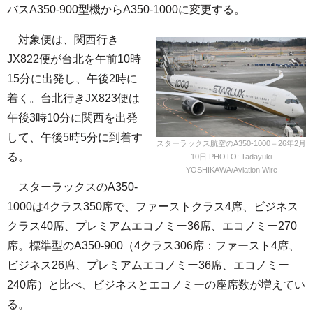
バスA350-900型機からA350-1000に変更する。
対象便は、関西行き
JX822便が台北を午前10時
15分に出発し、午後2時に
着く。台北行きJX823便は
午後3時10分に関西を出発
して、午後5時5分に到着す
スターラックス航空のA350-1000＝26年2月
る。
10日 PHOTO: Tadayuki
YOSHIKAWA/Aviation Wire
スターラックスのA350-
1000は4クラス350席で、ファーストクラス4席、ビジネス
クラス40席、プレミアムエコノミー36席、エコノミー270
席。標準型のA350-900（4クラス306席：ファースト4席、
ビジネス26席、プレミアムエコノミー36席、エコノミー
240席）と比べ、ビジネスとエコノミーの座席数が増えてい
る。