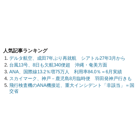
人気記事ランキング
デルタ航空、成田7年ぶり再就航 シアトル27年3月から
台風13号、8日も欠航340便超 沖縄・奄美方面
ANA、国際線13.2％増75万人 利用率84.0％＝6月実績
スカイマーク、神戸－鹿児島8月臨時便 羽田発神戸行きも
飛行検査機のANA機接近、重大インシデント「非該当」＝国
交省