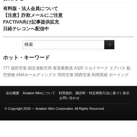
有料版・法人会員について
【注意】詐欺メールにご注意
FACTIVA向け記事提供拡充
日経テレコンへ配信中
ホット・キーワード
777
成田空港
国交省航空局
客室乗務員
A320
スカイマーク
エアバス
航
空貨物
ANAホールディングス
羽田空港
関西空港
利用実績
ボーイング
A350 XWB
スターフライヤー
福岡空港
発着回数
LCC
キャンペーン
実績
日本航空
セントレア
新型コロナウイルス
新路線
全日空
訪日客
人事
伊
会社概要
Aviation Wireについて
利用規約
購読料・特定商取引法に基づく表示
丹空港
ピーチ・アビエーション
787
旅客数
先週の注目記事
国交省
新千
お問い合わせ
歳空港
737NG
© Copyright 2026 — Aviation Wire Corporation. All Rights Reserved