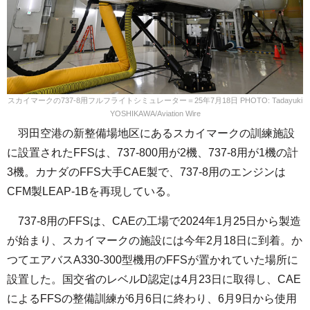
スカイマークの737-8用フルフライトシミュレーター＝25年7月18日 PHOTO: Tadayuki
YOSHIKAWA/Aviation Wire
羽田空港の新整備場地区にあるスカイマークの訓練施設
に設置されたFFSは、737-800用が2機、737-8用が1機の計
3機。カナダのFFS大手CAE製で、737-8用のエンジンは
CFM製LEAP-1Bを再現している。
737-8用のFFSは、CAEの工場で2024年1月25日から製造
が始まり、スカイマークの施設には今年2月18日に到着。か
つてエアバスA330-300型機用のFFSが置かれていた場所に
設置した。国交省のレベルD認定は4月23日に取得し、CAE
によるFFSの整備訓練が6月6日に終わり、6月9日から使用