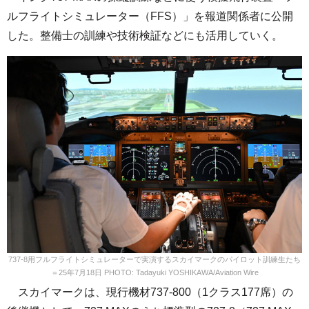
ルフライトシミュレーター（FFS）」を報道関係者に公開
した。整備士の訓練や技術検証などにも活用していく。
737-8用フルフライトシミュレーターで実演するスカイマークのパイロット訓練生たち
＝25年7月18日 PHOTO: Tadayuki YOSHIKAWA/Aviation Wire
スカイマークは、現行機材737-800（1クラス177席）の