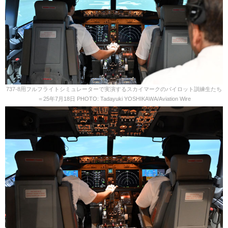
737-8用フルフライトシミュレーターで実演するスカイマークのパイロット訓練生たち
＝25年7月18日 PHOTO: Tadayuki YOSHIKAWA/Aviation Wire