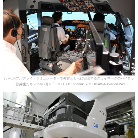
737-8用フルフライトシミュレーターで教官とともに実演するスカイマークのパイロッ
ト訓練生たち＝25年7月18日 PHOTO: Tadayuki YOSHIKAWA/Aviation Wire