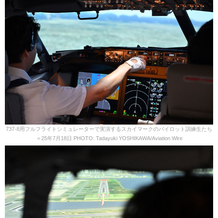
737-8用フルフライトシミュレーターで実演するスカイマークのパイロット訓練生たち
＝25年7月18日 PHOTO: Tadayuki YOSHIKAWA/Aviation Wire