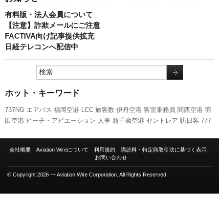
有料版・法人会員について
【注意】詐欺メールにご注意
FACTIVA向け記事提供拡充
日経テレコンへ配信中
ホット・キーワード
737NG
エアバス
福岡空港
LCC
旅客数
伊丹空港
客室乗務員
関西空港
羽
田空港
ピーチ・アビエーション
人事
新千歳空港
セントレア
訪日客
777
A320
実績
ANAホールディングス
787
キャンペーン
スターフライヤー
利
用実績
スカイマーク
成田空港
ボーイング
先週の注目記事
航空貨物
会社概要
Aviation Wireについて
利用規約
購読料・特定商取引法に基づく表示
A350 XWB
新型コロナウイルス
国交省航空局
新路線
国交省
発着回数
日
お問い合わせ
本航空
全日空
© Copyright 2026 — Aviation Wire Corporation. All Rights Reserved