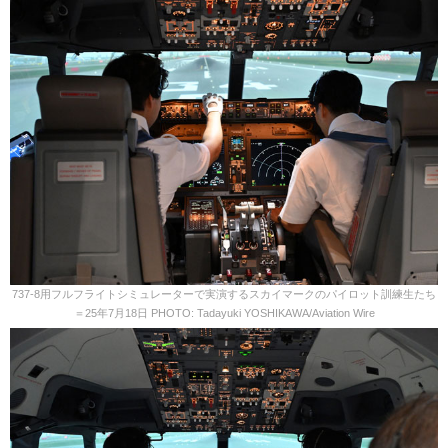
737-8用フルフライトシミュレーターで実演するスカイマークのパイロット訓練生たち
＝25年7月18日 PHOTO: Tadayuki YOSHIKAWA/Aviation Wire