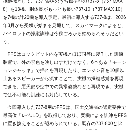
後継機として、737 MAXのうち標準型の737-8（737 MAX
8）を13機、胴体長がもっとも長い737-10（737 MAX 10）
を7機の計20機を導入予定。最初に導入する737-8は、2026
年3月から受領が始まる見通しで、スカイマークによると、
パイロットの操縦訓練は今秋ごろから始められそうだとい
う。
FFSはコックピット内を実機とほぼ同等に製作した訓練
装置で、外の景色を映し出すだけでなく、6本ある「モーシ
ョンジャッキ」で揺れを再現したり、エンジン音を10個以
上あるスピーカーから流すことで、実機の操縦感覚を再現
できる。悪天候や空中での異常姿勢なども再現でき、実機
では不可能な訓練にも対応している。
今回導入した737-8用のFFSは、国土交通省の認定要件で
最高位「レベルD」を取得しており、実機による訓練をFFS
に置き換えることが認められている。既存の737-800と比