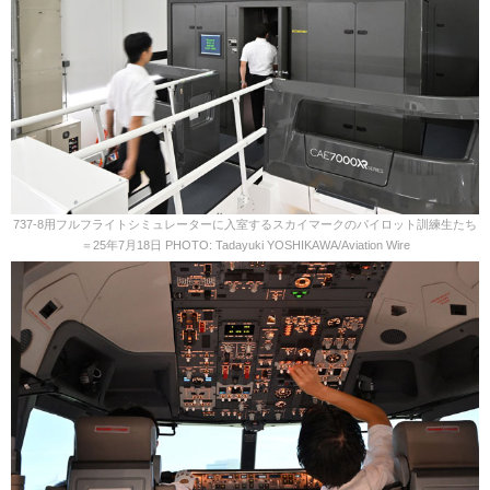
737-8用フルフライトシミュレーターに入室するスカイマークのパイロット訓練生たち
＝25年7月18日 PHOTO: Tadayuki YOSHIKAWA/Aviation Wire