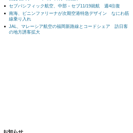
セブパシフィック航空、中部－セブ11/19就航 週4往復
南海、ピニンファリーナが次期空港特急デザイン なにわ筋
線乗り入れ
JAL、マレーシア航空の福岡新路線とコードシェア 訪日客
の地方誘客拡大
お知らせ