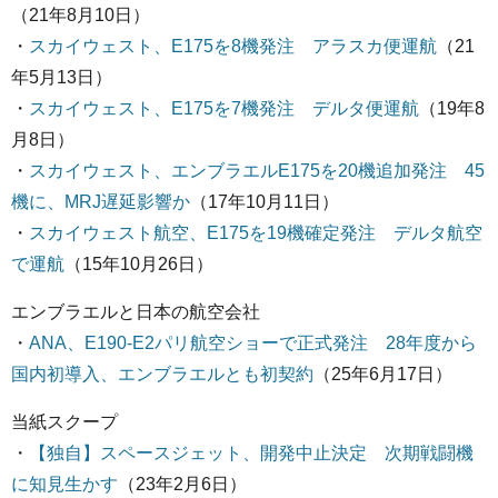
（21年8月10日）
・
スカイウェスト、E175を8機発注 アラスカ便運航
（21
年5月13日）
・
スカイウェスト、E175を7機発注 デルタ便運航
（19年8
月8日）
・
スカイウェスト、エンブラエルE175を20機追加発注 45
機に、MRJ遅延影響か
（17年10月11日）
・
スカイウェスト航空、E175を19機確定発注 デルタ航空
で運航
（15年10月26日）
エンブラエルと日本の航空会社
・
ANA、E190-E2パリ航空ショーで正式発注 28年度から
国内初導入、エンブラエルとも初契約
（25年6月17日）
当紙スクープ
・
【独自】スペースジェット、開発中止決定 次期戦闘機
に知見生かす
（23年2月6日）