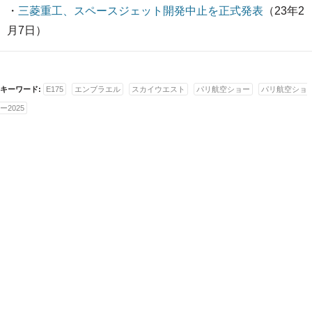
・
三菱重工、スペースジェット開発中止を正式発表
（23年2
月7日）
キーワード:
E175
エンブラエル
スカイウエスト
パリ航空ショー
パリ航空ショ
ー2025