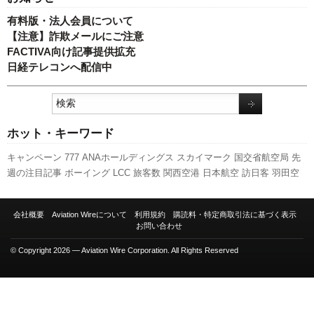
有料版・法人会員について
【注意】詐欺メールにご注意
FACTIVA向け記事提供拡充
日経テレコンへ配信中
ホット・キーワード
キャンペーン
777
ANAホールディングス
スカイマーク
国交省航空局
先
週の注目記事
ボーイング
LCC
旅客数
関西空港
日本航空
訪日客
羽田空
港
福岡空港
新千歳空港
ピーチ・アビエーション
伊丹空港
スターフライ
ヤー
新路線
787
A350 XWB
セントレア
新型コロナウイルス
実績
客室乗
会社概要
Aviation Wireについて
利用規約
購読料・特定商取引法に基づく表示
務員
人事
A320
発着回数
エアバス
利用実績
成田空港
全日空
航空貨物
お問い合わせ
737NG
国交省
© Copyright 2026 — Aviation Wire Corporation. All Rights Reserved