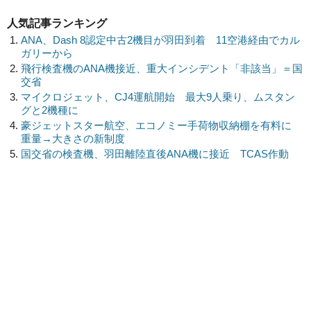
人気記事ランキング
ANA、Dash 8認定中古2機目が羽田到着 11空港経由でカル
ガリーから
飛行検査機のANA機接近、重大インシデント「非該当」＝国
交省
マイクロジェット、CJ4運航開始 最大9人乗り、ムスタン
グと2機種に
豪ジェットスター航空、エコノミー手荷物収納棚を有料に
重量→大きさの新制度
国交省の検査機、羽田離陸直後ANA機に接近 TCAS作動