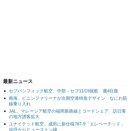
最新ニュース
セブパシフィック航空、中部－セブ11/19就航 週4往復
南海、ピニンファリーナが次期空港特急デザイン なにわ筋
線乗り入れ
JAL、マレーシア航空の福岡新路線とコードシェア 訪日客
の地方誘客拡大
ユナイテッド航空、成田に新仕様787-9「エレベーテッド」
10月からヒューストン線