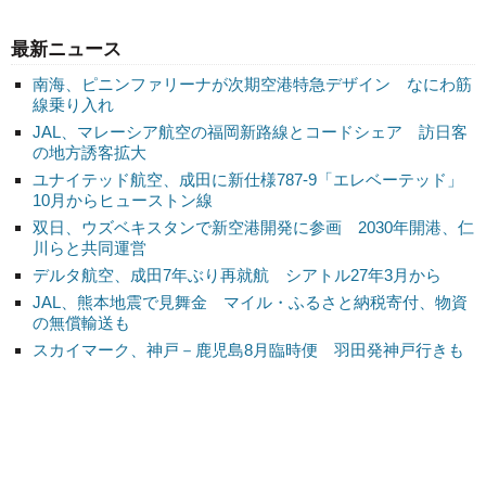
最新ニュース
南海、ピニンファリーナが次期空港特急デザイン なにわ筋
線乗り入れ
JAL、マレーシア航空の福岡新路線とコードシェア 訪日客
の地方誘客拡大
ユナイテッド航空、成田に新仕様787-9「エレベーテッド」
10月からヒューストン線
双日、ウズベキスタンで新空港開発に参画 2030年開港、仁
川らと共同運営
デルタ航空、成田7年ぶり再就航 シアトル27年3月から
JAL、熊本地震で見舞金 マイル・ふるさと納税寄付、物資
の無償輸送も
スカイマーク、神戸－鹿児島8月臨時便 羽田発神戸行きも