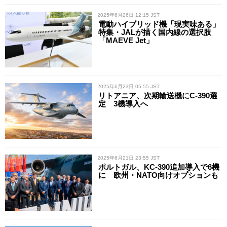
/ 2025年6月26日 12:15 JST
電動ハイブリッド機「現実味ある」
特集・JALが描く国内線の選択肢
「MAEVE Jet」
/ 2025年6月23日 05:55 JST
リトアニア、次期輸送機にC-390選
定 3機導入へ
/ 2025年6月21日 23:55 JST
ポルトガル、KC-390追加導入で6機
に 欧州・NATO向けオプションも