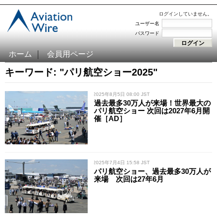
ログインしていません。
ユーザー名
パスワード
ホーム
会員用ページ
キーワード: "パリ航空ショー2025"
/ 2025年8月5日 08:00 JST
過去最多30万人が来場！世界最大の
パリ航空ショー 次回は2027年6月開
催［AD］
/ 2025年7月4日 15:58 JST
パリ航空ショー、過去最多30万人が
来場 次回は27年6月