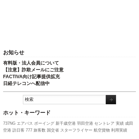
お知らせ
有料版・法人会員について
【注意】詐欺メールにご注意
FACTIVA向け記事提供拡充
日経テレコンへ配信中
ホット・キーワード
737NG
エアバス
ボーイング
新千歳空港
羽田空港
セントレア
実績
成田
空港
訪日客
777
旅客数
国交省
スターフライヤー
航空貨物
利用実績
LCC
全日空
ANAホールディングス
伊丹空港
先週の注目記事
787
関西空