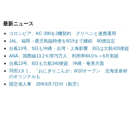
最新ニュース
コロンビア、KC-390を2機契約 グリペンと連携運用
JAL、福岡－鹿児島臨時便を8/19まで継続 80便設定
台風13号、9日も沖縄・台湾・上海影響 8日は欠航420便超
ANA、国際線13.2％増75万人 利用率84.0％＝6月実績
台風13号、8日も欠航340便超 沖縄・奄美方面
羽田1タミ、「おにぎりこんが」8/10オープン 北海道食材
のオリジナルも
国交省人事 26年8月7日付（航空）