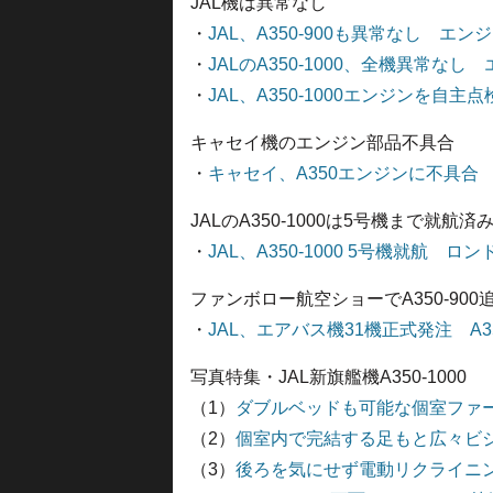
JAL機は異常なし
・
JAL、A350-900も異常なし エ
・
JALのA350-1000、全機異常なし
・
JAL、A350-1000エンジンを自主
キャセイ機のエンジン部品不具合
・
キャセイ、A350エンジンに不具合
JALのA350-1000は5号機まで就航済
・
JAL、A350-1000 5号機就航 ロ
ファンボロー航空ショーでA350-900
・
JAL、エアバス機31機正式発注 A35
写真特集・JAL新旗艦機A350-1000
（1）
ダブルベッドも可能な個室ファ
（2）
個室内で完結する足もと広々ビ
（3）
後ろを気にせず電動リクライニ