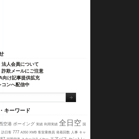
せ
・法人会員について
】詐欺メールにご注意
IVA向け記事提供拡充
レコンへ配信中
・キーワード
全日空
西空港
ボーイング
実績
利用実績
国
777
訪日客
A350 XWB
客室乗務員
発着回数
人事
キャ
787
エアバス