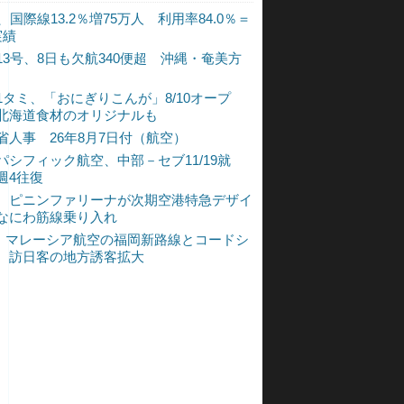
、国際線13.2％増75万人 利用率84.0％＝
実績
13号、8日も欠航340便超 沖縄・奄美方
1タミ、「おにぎりこんが」8/10オープ
北海道食材のオリジナルも
省人事 26年8月7日付（航空）
パシフィック航空、中部－セブ11/19就
週4往復
、ピニンファリーナが次期空港特急デザイ
なにわ筋線乗り入れ
L、マレーシア航空の福岡新路線とコードシ
 訪日客の地方誘客拡大