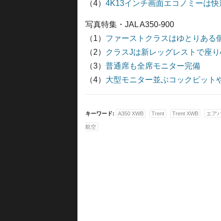
（4）
4K13インチ画面エコノミーは
写真特集・JAL A350-900
（1）
ファーストクラスはゆとりある
（2）
クラスJは新レッグレストで座り
（3）
普通席も全席モニター完備
（4）
大型モニター並ぶコックピット
キーワード:
A350 XWB
Trent
Trent XWB
エア
航空