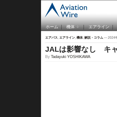
ホーム
機体
エアライン
エアバス
,
エアライン
,
機体
,
解説・コラム
— 2024年
JALは影響なし キ
By
Tadayuki YOSHIKAWA