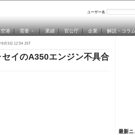
ユーザー名
空港
需要
業績
官公庁
企業
解説・コラ
9月3日 12:54 JST
ャセイのA350エンジン不具合
最新ニ