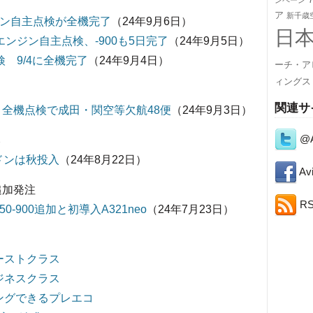
ンペーン
ア
新千歳
ンジン自主点検が全機完了
（24年9月6日）
日
 エンジン自主点検、-900も5日完了
（24年9月5日）
点検 9/4に全機完了
（24年9月4日）
ーチ・ア
ィングス
関連サ
 全機点検で成田・関空等欠航48便
（24年9月3日）
@A
み
ンドンは秋投入
（24年8月22日）
Avi
追加発注
R
0-900追加と初導入A321neo
（24年7月23日）
ーストクラス
ジネスクラス
ングできるプレエコ