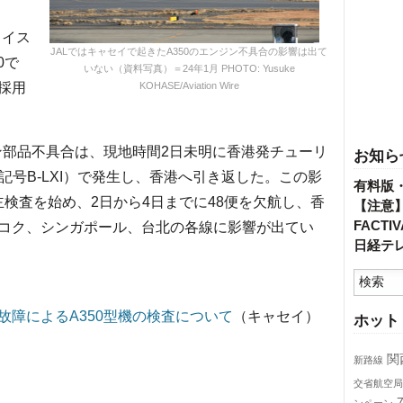
ロイス
JALではキャセイで起きたA350のエンジン不具合の影響は出て
0で
いない（資料写真）＝24年1月 PHOTO: Yusuke
採用
KOHASE/Aviation Wire
ン部品不具合は、現地時間2日未明に香港発チューリ
お知ら
、登録記号B-LXI）で発生し、香港へ引き返した。この影
有料版
主検査を始め、2日から4日までに48便を欠航し、香
【注意
FACT
コク、シンガポール、台北の各線に影響が出てい
日経テ
障によるA350型機の検査について
（キャセイ）
ホット
関
新路線
交省航空局