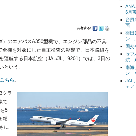
ANA
6月
台風
面
共有する:
羽田
ン 
X）のエアバスA350型機で、エンジン部品の不具
国交
けて全機を対象にした自主検査の影響で、日本路線を
セブ
航する日本航空（JAL/JL、9201）では、3日の
航 
いという。
南海
ン 
こちら
。
JA
ェア
（3クラ
線で
）を5
を精
もに