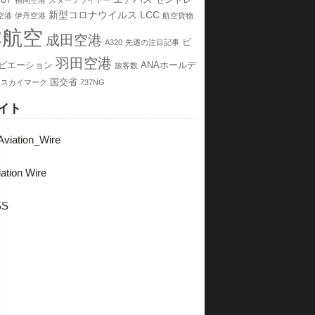
セントレ
福岡空港
スターフライヤー
新型コロナウイルス
LCC
空港
伊丹空港
航空貨物
本航空
成田空港
ピ
A320
先週の注目記事
羽田空港
ビエーション
ANAホールデ
旅客数
国交省
スカイマーク
737NG
イト
viation_Wire
ation Wire
SS