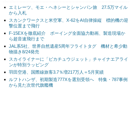
エミレーツ、モエ・ヘネシーとシャンパン旅 27.5万マイル
から入札
スカンクワークスと米空軍、X-62をAI自律操縦 標的機の迎
撃位置まで飛行
F-15EXを徹底紹介 ボーイング全面協力動画、製造現場か
ら超音速飛行まで
JAL系5社、世界自然遺産5周年フライトタグ 機材と希少動
物描き8/24発売
スカイライナーに「ピカチュウジェット」チャイナエアライ
ンが特別ラッピング
羽田空港、国際線旅客3.7％増217万人＝5月実績
ルフトハンザ、初期製造777Xを選別受領へ 特集・787事例
から見た次世代旗艦機