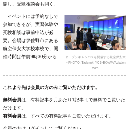
開し、受験相談会も開く。
イベントには予約なしで
参加できるが、実習体験や
受験相談は事前申込が必
要。会場は泉佐野市にある
航空保安大学校本校で、開
催時間は午前9時30分から
オープンキャンパスを開催する航空保安大
＝PHOTO: Tadayuki YOSHIKAWA/Aviation
Wire
これより先は会員の方のみご覧いただけます。
無料会員
は、有料記事を
月あたり1記事まで無料
でご覧いた
だけます。
有料会員
は、
すべて
の有料記事をご覧いただけます。
会員の方はログインしてご覧ください。