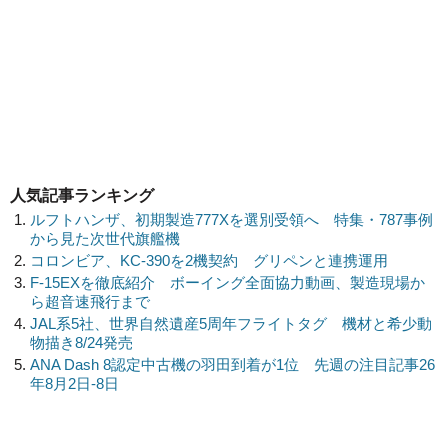
人気記事ランキング
ルフトハンザ、初期製造777Xを選別受領へ 特集・787事例
から見た次世代旗艦機
コロンビア、KC-390を2機契約 グリペンと連携運用
F-15EXを徹底紹介 ボーイング全面協力動画、製造現場か
ら超音速飛行まで
JAL系5社、世界自然遺産5周年フライトタグ 機材と希少動
物描き8/24発売
ANA Dash 8認定中古機の羽田到着が1位 先週の注目記事26
年8月2日-8日