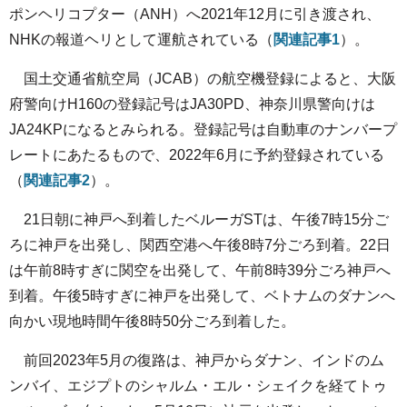
ポンヘリコプター（ANH）へ2021年12月に引き渡され、
NHKの報道ヘリとして運航されている（
関連記事1
）。
国土交通省航空局（JCAB）の航空機登録によると、大阪
府警向けH160の登録記号はJA30PD、神奈川県警向けは
JA24KPになるとみられる。登録記号は自動車のナンバープ
レートにあたるもので、2022年6月に予約登録されている
（
関連記事2
）。
21日朝に神戸へ到着したベルーガSTは、午後7時15分ご
ろに神戸を出発し、関西空港へ午後8時7分ごろ到着。22日
は午前8時すぎに関空を出発して、午前8時39分ごろ神戸へ
到着。午後5時すぎに神戸を出発して、ベトナムのダナンへ
向かい現地時間午後8時50分ごろ到着した。
前回2023年5月の復路は、神戸からダナン、インドのム
ンバイ、エジプトのシャルム・エル・シェイクを経てトゥ