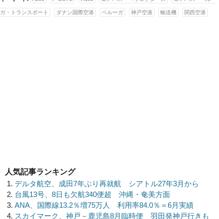
ガ・トランスポート
ダナン国際空港
ベルーガ
神戸空港
輸送機
関西空港
人気記事ランキング
デルタ航空、成田7年ぶり再就航 シアトル27年3月から
台風13号、8日も欠航340便超 沖縄・奄美方面
ANA、国際線13.2％増75万人 利用率84.0％＝6月実績
スカイマーク、神戸－鹿児島8月臨時便 羽田発神戸行きも