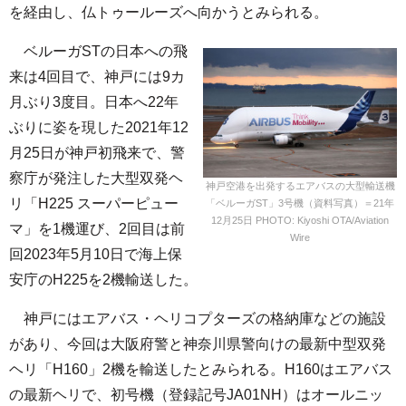
を経由し、仏トゥールーズへ向かうとみられる。
ベルーガSTの日本への飛
来は4回目で、神戸には9カ
月ぶり3度目。日本へ22年
ぶりに姿を現した2021年12
月25日が神戸初飛来で、警
察庁が発注した大型双発ヘ
神戸空港を出発するエアバスの大型輸送機
リ「H225 スーパーピュー
「ベルーガST」3号機（資料写真）＝21年
12月25日 PHOTO: Kiyoshi OTA/Aviation
マ」を1機運び、2回目は前
Wire
回2023年5月10日で海上保
安庁のH225を2機輸送した。
神戸にはエアバス・ヘリコプターズの格納庫などの施設
があり、今回は大阪府警と神奈川県警向けの最新中型双発
ヘリ「H160」2機を輸送したとみられる。H160はエアバス
の最新ヘリで、初号機（登録記号JA01NH）はオールニッ