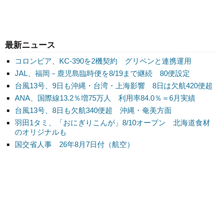
最新ニュース
コロンビア、KC-390を2機契約 グリペンと連携運用
JAL、福岡－鹿児島臨時便を8/19まで継続 80便設定
台風13号、9日も沖縄・台湾・上海影響 8日は欠航420便超
ANA、国際線13.2％増75万人 利用率84.0％＝6月実績
台風13号、8日も欠航340便超 沖縄・奄美方面
羽田1タミ、「おにぎりこんが」8/10オープン 北海道食材
のオリジナルも
国交省人事 26年8月7日付（航空）