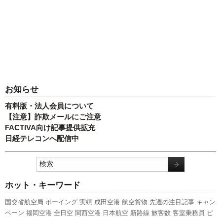
お知らせ
有料版・法人会員について
【注意】詐欺メールにご注意
FACTIVA向け記事提供拡充
日経テレコンへ配信中
ホット・キーワード
国交省航空局
ボーイング
実績
成田空港
航空貨物
先週の注目記事
キャン
ペーン
福岡空港
全日空
関西空港
日本航空
新路線
旅客数
客室乗務員
ピ