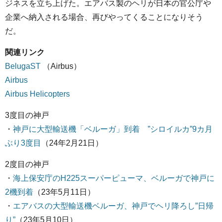
ジネスを立ち上げた。エアバス製のヘリが日本の官公庁や
企業へ納入される場合、再びやってくることになりそう
だ。
関連リンク
BelugaST
（Airbus）
Airbus
Airbus Helicopters
3度目の神戸
・
神戸に大型輸送機「ベルーガ」到着 ”シロイルカ”9カ月
ぶり3度目
（24年2月21日）
2度目の神戸
・
海上保安庁のH225スーパーピューマ、ベルーガで神戸に
2機到着
（23年5月11日）
・
エアバスの大型輸送機ベルーガ、神戸でヘリ降ろし”日帰
り”
（23年5月10日）