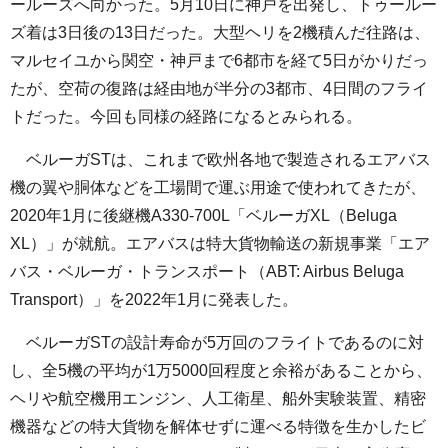
ールーズへ向かった。5月10日に神戸を出発し、トゥールー
ズ着は3日後の13日だった。大型ヘリを2機積んだ往路は、
マルセイユから関空・神戸まで6都市を経て5日がかりだっ
たが、空荷の復路は経由地が半分の3都市、4日間のフライ
トだった。今回も同様の経路になるとみられる。
ベルーガSTは、これまで欧州各地で製造されるエアバス
機の翼や胴体などを工場間で運ぶ用途で使われてきたが、
2020年1月に後継機A330-700L「ベルーガXL（Beluga
XL）」が就航。エアバスは特大貨物輸送の新規事業「エア
バス・ベルーガ・トランスポート（ABT: Airbus Beluga
Transport）」を2022年1月に発表した。
ベルーガSTの設計寿命が5万回のフライトであるのに対
し、全5機の平均が1万5000回程度と余裕があることから、
ヘリや航空機用エンジン、人工衛星、船外実験装置、精密
機器などの特大貨物を解体せずに運べる特徴を生かしたビ