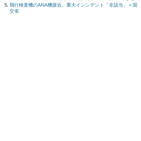
飛行検査機のANA機接近、重大インシデント「非該当」＝国
交省