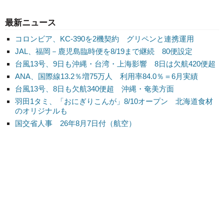
最新ニュース
コロンビア、KC-390を2機契約 グリペンと連携運用
JAL、福岡－鹿児島臨時便を8/19まで継続 80便設定
台風13号、9日も沖縄・台湾・上海影響 8日は欠航420便超
ANA、国際線13.2％増75万人 利用率84.0％＝6月実績
台風13号、8日も欠航340便超 沖縄・奄美方面
羽田1タミ、「おにぎりこんが」8/10オープン 北海道食材
のオリジナルも
国交省人事 26年8月7日付（航空）