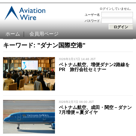
ログインしていません。
ユーザー名
パスワード
ホーム
会員用ページ
キーワード: "ダナン国際空港"
/ 2026年3月17日 14:46 JST
ベトナム航空、増便ダナン2路線を
PR 旅行会社セミナー
/ 2026年2月7日 06:00 JST
ベトナム航空、成田・関空－ダナン
7月増便＝夏ダイヤ