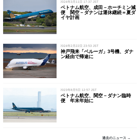
/ 2024年3月11日 17:37 JST
ベトナム航空、成田－ホーチミン減
便 関空－ダナンは運休継続＝夏ダ
イヤ計画
/ 2024年2月22日 23:53 JST
神戸飛来「ベルーガ」3号機、ダナ
ン経由で帰途に
/ 2023年8月5日 12:57 JST
ベトナム航空、関空－ダナン臨時
便 年末年始に
過去のニュース →