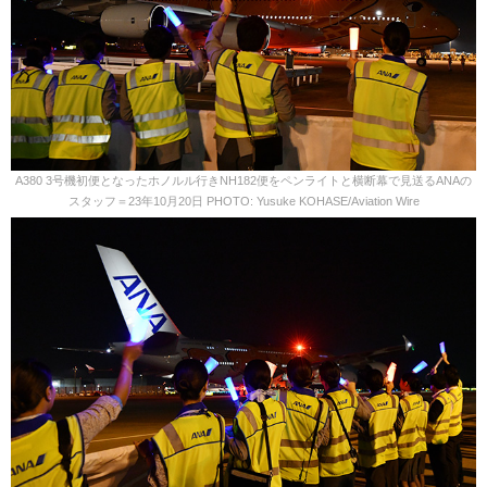
A380 3号機初便となったホノルル行きNH182便をペンライトと横断幕で見送るANAの
スタッフ＝23年10月20日 PHOTO: Yusuke KOHASE/Aviation Wire