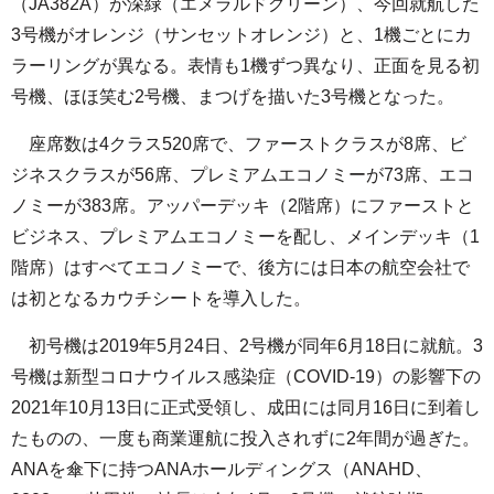
（JA382A）が深緑（エメラルドグリーン）、今回就航した
3号機がオレンジ（サンセットオレンジ）と、1機ごとにカ
ラーリングが異なる。表情も1機ずつ異なり、正面を見る初
号機、ほほ笑む2号機、まつげを描いた3号機となった。
座席数は4クラス520席で、ファーストクラスが8席、ビ
ジネスクラスが56席、プレミアムエコノミーが73席、エコ
ノミーが383席。アッパーデッキ（2階席）にファーストと
ビジネス、プレミアムエコノミーを配し、メインデッキ（1
階席）はすべてエコノミーで、後方には日本の航空会社で
は初となるカウチシートを導入した。
初号機は2019年5月24日、2号機が同年6月18日に就航。3
号機は新型コロナウイルス感染症（COVID-19）の影響下の
2021年10月13日に正式受領し、成田には同月16日に到着し
たものの、一度も商業運航に投入されずに2年間が過ぎた。
ANAを傘下に持つANAホールディングス（ANAHD、