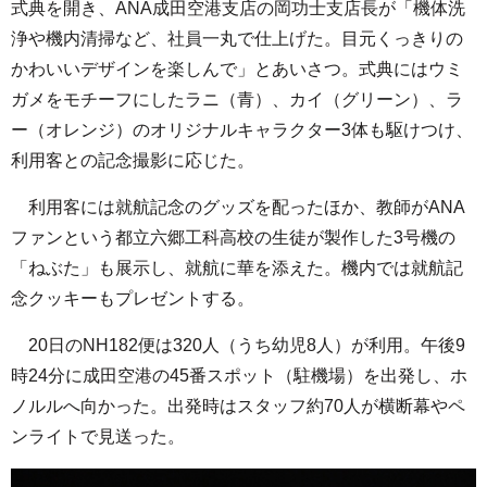
式典を開き、ANA成田空港支店の岡功士支店長が「機体洗
浄や機内清掃など、社員一丸で仕上げた。目元くっきりの
かわいいデザインを楽しんで」とあいさつ。式典にはウミ
ガメをモチーフにしたラニ（青）、カイ（グリーン）、ラ
ー（オレンジ）のオリジナルキャラクター3体も駆けつけ、
利用客との記念撮影に応じた。
利用客には就航記念のグッズを配ったほか、教師がANA
ファンという都立六郷工科高校の生徒が製作した3号機の
「ねぶた」も展示し、就航に華を添えた。機内では就航記
念クッキーもプレゼントする。
20日のNH182便は320人（うち幼児8人）が利用。午後9
時24分に成田空港の45番スポット（駐機場）を出発し、ホ
ノルルへ向かった。出発時はスタッフ約70人が横断幕やペ
ンライトで見送った。