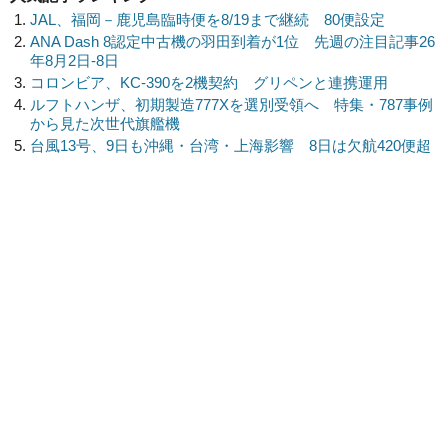
JAL、福岡－鹿児島臨時便を8/19まで継続 80便設定
ANA Dash 8認定中古機の羽田到着が1位 先週の注目記事26
年8月2日-8日
コロンビア、KC-390を2機契約 グリペンと連携運用
ルフトハンザ、初期製造777Xを選別受領へ 特集・787事例
から見た次世代旗艦機
台風13号、9日も沖縄・台湾・上海影響 8日は欠航420便超