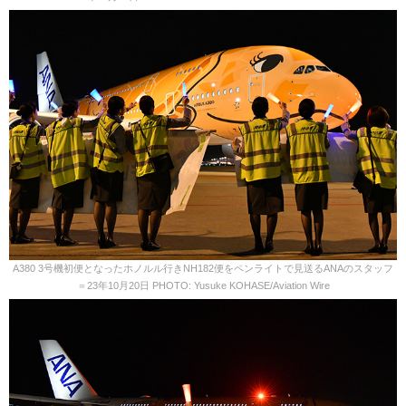
A380 3号機初便となったホノルル行きNH182便をペンライトで見送るANAのスタッフ
＝23年10月20日 PHOTO: Yusuke KOHASE/Aviation Wire