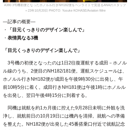
A380 3号機初便となったホノルル行きNH182便をペンライトで見送るANAのスタッフ
＝23年10月20日 PHOTO: Yusuke KOHASE/Aviation Wire
—記事の概要—
・
「目元くっきりのデザイン楽しんで」
・
表情異なる3機
「目元くっきりのデザイン楽しんで」
3号機の初便となったのは1日2往復運航する成田－ホノル
ル線のうち、2便目のNH182/181便。運航スケジュールは、
ホノルル行きNH182便が成田を午後9時30分に出発し、午
前10時5分に着く。成田行きNH181便は午後1時にホノルル
を出発し、翌日午後4時15分に到着する。
同機は就航を約1カ月後に控えた9月28日未明に外観を洗
浄し、就航前日の10月19日には機内を清掃。就航への準備
を整えた。NH182便が出発した45番搭乗口付近で就航記念