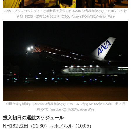
ANAスタッフのペンライトと横断幕で見送られるA380 3号機初便となったホノルル行
きNH182便＝23年10月20日 PHOTO: Yusuke KOHASE/Aviation Wire
成田空港を離陸するA380の3号機初便となるホノルル行きNH182便＝23年10月20日
PHOTO: Yusuke KOHASE/Aviation Wire
投入初日の運航スケジュール
NH182 成田（21:30）→ホノルル（10:05）