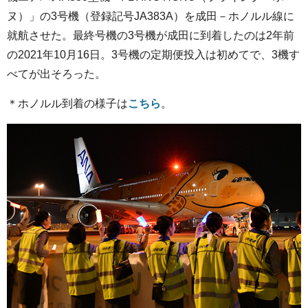
ヌ）」の3号機（登録記号JA383A）を成田－ホノルル線に
就航させた。最終号機の3号機が成田に到着したのは2年前
の2021年10月16日。3号機の定期便投入は初めてで、3機す
べてが出そろった。
＊ホノルル到着の様子は
こちら
。