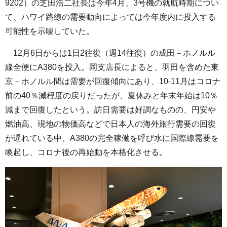
9202）の芝田浩二社長は今年4月、3号機の就航時期につい
て、ハワイ路線の需要動向によっては今年度内に投入する
可能性を示唆していた。
12月6日からは1日2往復（週14往復）の成田－ホノルル
線全便にA380を投入。岡支店長によると、羽田を含めた東
京－ホノルル間は需要が回復傾向にあり、10-11月はコロナ
前の40％減程度の戻りだったが、夏休みと年末年始は10％
減まで回復したという。訪日需要は好調なものの、円安や
燃油高、現地の物価高などで日本人の海外旅行需要の回復
が遅れている中、A380の完全稼働を呼び水に国際線需要を
喚起し、コロナ後の再始動を本格化させる。