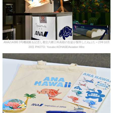
ANAのA380 3号機就航を記念し都立六郷工科高校の生徒が製作したねぶた＝23年10月
20日 PHOTO: Yusuke KOHASE/Aviation Wire