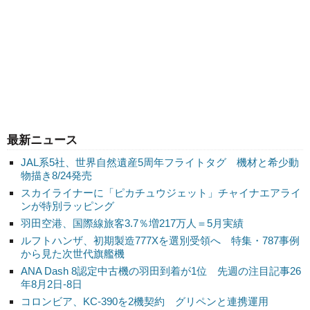
最新ニュース
JAL系5社、世界自然遺産5周年フライトタグ 機材と希少動
物描き8/24発売
スカイライナーに「ピカチュウジェット」チャイナエアライ
ンが特別ラッピング
羽田空港、国際線旅客3.7％増217万人＝5月実績
ルフトハンザ、初期製造777Xを選別受領へ 特集・787事例
から見た次世代旗艦機
ANA Dash 8認定中古機の羽田到着が1位 先週の注目記事26
年8月2日-8日
コロンビア、KC-390を2機契約 グリペンと連携運用