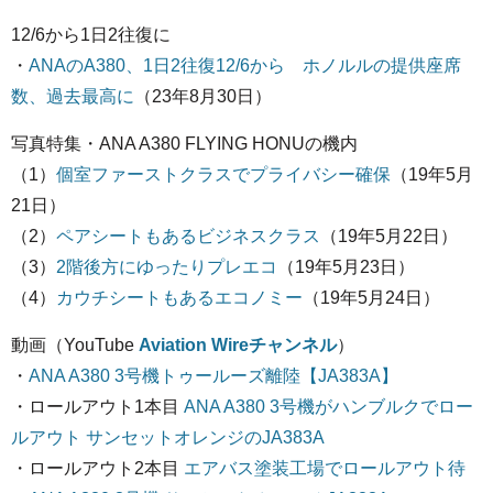
12/6から1日2往復に
・
ANAのA380、1日2往復12/6から ホノルルの提供座席
数、過去最高に
（23年8月30日）
写真特集・ANA A380 FLYING HONUの機内
（1）
個室ファーストクラスでプライバシー確保
（19年5月
21日）
（2）
ペアシートもあるビジネスクラス
（19年5月22日）
（3）
2階後方にゆったりプレエコ
（19年5月23日）
（4）
カウチシートもあるエコノミー
（19年5月24日）
動画（YouTube
Aviation Wireチャンネル
）
・
ANA A380 3号機トゥールーズ離陸【JA383A】
・ロールアウト1本目
ANA A380 3号機がハンブルクでロー
ルアウト サンセットオレンジのJA383A
・ロールアウト2本目
エアバス塗装工場でロールアウト待