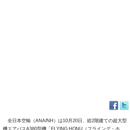
全日本空輸（ANA/NH）は10月20日、総2階建ての超大型
機エアバスA380型機「FLYING HONU（フライング・ホ