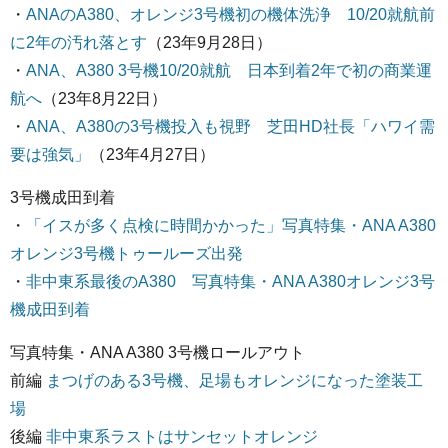
・
ANAのA380、オレンジ3号機初の機体洗浄 10/20就航前
に2年の汚れ落とす
（23年9月28日）
・
ANA、A380 3号機10/20就航 日本到着2年で初の商業運
航へ
（23年8月22日）
・
ANA、A380の3号機投入も視野 芝田HD社長「ハワイ需
要は強気」
（23年4月27日）
3号機成田到着
・
「イスが多く点検に時間かかった」写真特集・ANA A380
オレンジ3号機トゥールーズ出発
・
非中東系最後のA380 写真特集・ANA A380オレンジ3号
機成田到着
写真特集・ANA A380 3号機ロールアウト
前編
まつげのある3号機、足場もオレンジになった塗装工
場
後編
非中東系ラストはサンセットオレンジ