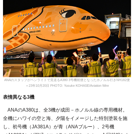
ANAのスタッフがペンライトで見送るA380 3号機初便となったホノルル行きNH182便
＝23年10月20日 PHOTO: Yusuke KOHASE/Aviation Wire
表情異なる3機
ANAのA380は、全3機が成田－ホノルル線の専用機材。
全機にハワイの空と海、夕陽をイメージした特別塗装を施
し、初号機（JA381A）が青（ANAブルー）、2号機