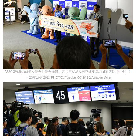
A380 3号機の就航を記念し記念撮影に応じるANA成田空港支店の岡支店長（中央）ら
＝23年10月20日 PHOTO: Yusuke KOHASE/Aviation Wire