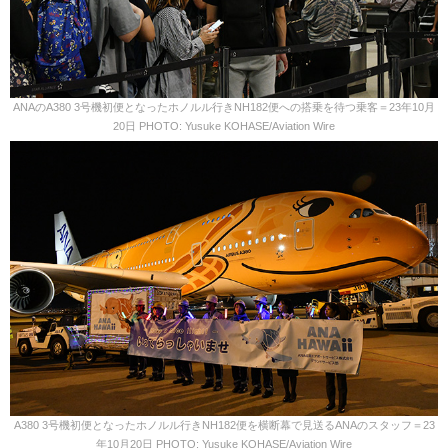
ANAのA380 3号機初便となったホノルル行きNH182便への搭乗を待つ乗客＝23年10月
20日 PHOTO: Yusuke KOHASE/Aviation Wire
A380 3号機初便となったホノルル行きNH182便を横断幕で見送るANAのスタッフ＝23
年10月20日 PHOTO: Yusuke KOHASE/Aviation Wire