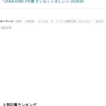
つANA A380 3号機 サンセットオレンジ JA383A
キーワード:
A380
JA383A
ダニエル・K・イノウエ国際空港（ホノルル）
全日空
成田空港
人気記事ランキング