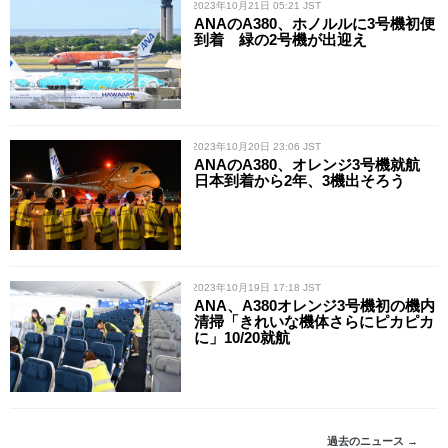
/ 2023年10月21日 05:21 JST
ANAのA380、ホノルルに3号機初便
到着 緑の2号機が出迎え
/ 2023年10月20日 23:06 JST
ANAのA380、オレンジ3号機就航
日本到着から2年、3機出そろう
/ 2023年10月19日 17:18 JST
ANA、A380オレンジ3号機初の機内
清掃「きれいな機体さらにピカピカ
に」10/20就航
過去のニュース →