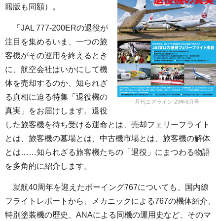
籍版も同額）。
「JAL 777-200ERの退役が
注目を集めるいま、一つの旅
客機がその運用を終えるとき
に、航空会社はいかにして機
体を売却するのか、知られざ
る真相に迫る特集「退役機の
月刊エアライン 23年8月号
真実」をお届けします。退役
した旅客機を待ち受ける運命とは、売却フェリーフライト
とは、旅客機の墓場とは、中古機市場とは、旅客機の解体
とは……知られざる旅客機たちの「退役」にまつわる物語
を多角的に紹介します。
就航40周年を迎えたボーイング767についても、国内線
フライトレポートから、メカニックによる767の機体紹介、
特別塗装機の歴史、ANAによる同機の運用史など、そのマ