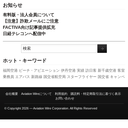
お知らせ
有料版・法人会員について
【注意】詐欺メールにご注意
FACTIVA向け記事提供拡充
日経テレコンへ配信中
ホット・キーワード
福岡空港
ピーチ・アビエーション
伊丹空港
実績
訪日客
新千歳空港
客室
乗務員
エアバス
新路線
国交省航空局
スターフライヤー
国交省
キャンペ
ーン
人事
737NG
成田空港
関西空港
787
A320
A350 XWB
利用実績
羽田
空港
セントレア
先週の注目記事
777
LCC
ANAホールディングス
発着回
会社概要
Aviation Wireについて
利用規約
購読料・特定商取引法に基づく表示
数
ボーイング
新型コロナウイルス
旅客数
全日空
航空貨物
スカイマーク
お問い合わせ
日本航空
© Copyright 2026 — Aviation Wire Corporation. All Rights Reserved