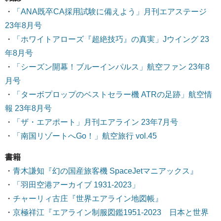
・
「ANA既卒CA採用試験に備えよう」月刊エアステージ
23年8月号
・
「ホワイトアローズ『超絶技巧』の真実」Jウイング 23
年8月号
・
「シーズン開幕！ブルーインパルス」航空ファン 23年8
月号
・
「ターボプロップのベストセラー機 ATRの足跡」航空情
報 23年8月号
・
「ザ・エアポート」月刊エアライン 23年7月号
・
「南国リゾートへGo！」航空旅行 vol.45
書籍
・
青木謙知『幻の国産旅客機 SpaceJetマニアックス』
・
「羽田空港アーカイブ 1931-2023」
・
チャーリィ古庄『世界エアライン地図帳』
・
京極祥江『エアライン制服図鑑1951-2023 日本と世界