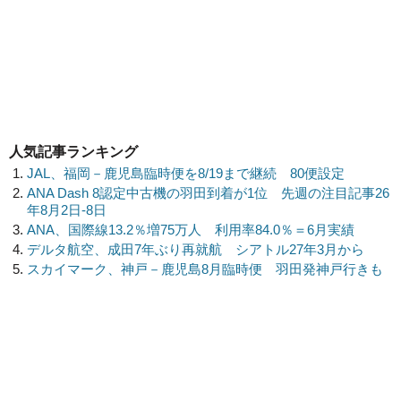
人気記事ランキング
JAL、福岡－鹿児島臨時便を8/19まで継続 80便設定
ANA Dash 8認定中古機の羽田到着が1位 先週の注目記事26
年8月2日-8日
ANA、国際線13.2％増75万人 利用率84.0％＝6月実績
デルタ航空、成田7年ぶり再就航 シアトル27年3月から
スカイマーク、神戸－鹿児島8月臨時便 羽田発神戸行きも