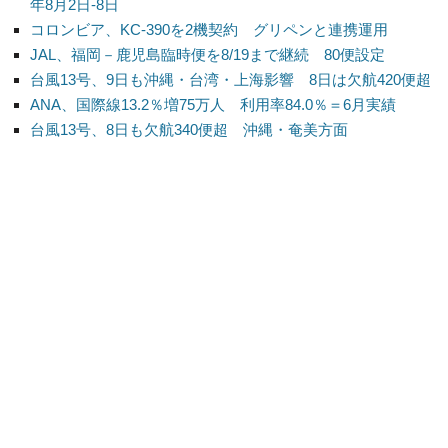
年8月2日-8日
コロンビア、KC-390を2機契約 グリペンと連携運用
JAL、福岡－鹿児島臨時便を8/19まで継続 80便設定
台風13号、9日も沖縄・台湾・上海影響 8日は欠航420便超
ANA、国際線13.2％増75万人 利用率84.0％＝6月実績
台風13号、8日も欠航340便超 沖縄・奄美方面