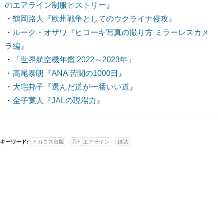
のエアライン制服ヒストリー』
・
鶴岡路人『欧州戦争としてのウクライナ侵攻』
・
ルーク・オザワ『ヒコーキ写真の撮り方 ミラーレスカメ
ラ編』
・
「世界航空機年鑑 2022～2023年」
・
高尾泰朗『ANA 苦闘の1000日』
・
大宅邦子『選んだ道が一番いい道』
・
金子寛人『JALの現場力』
キーワード:
イカロス出版
月刊エアライン
雑誌