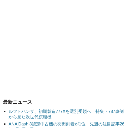
最新ニュース
ルフトハンザ、初期製造777Xを選別受領へ 特集・787事例
から見た次世代旗艦機
ANA Dash 8認定中古機の羽田到着が1位 先週の注目記事26