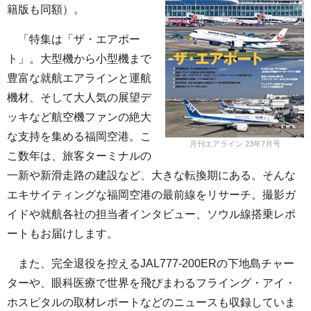
籍版も同額）。
「特集は「ザ・エアポー
ト」。大型機から小型機まで
豊富な就航エアラインと運航
機材、そして大人気の展望デ
ッキなど航空機ファンの絶大
な支持を集める福岡空港。こ
月刊エアライン 23年7月号
こ数年は、旅客ターミナルの
一新や新滑走路の建設など、大きな転換期にある。そんな
エキサイティングな福岡空港の最前線をリサーチ。撮影ガ
イドや就航各社の担当者インタビュー、ソウル線搭乗レポ
ートもお届けします。
また、完全退役を控えるJAL777-200ERの下地島チャー
ターや、眼科医療で世界を飛びまわるフライング・アイ・
ホスピタルの取材レポートなどのニュースも収録していま