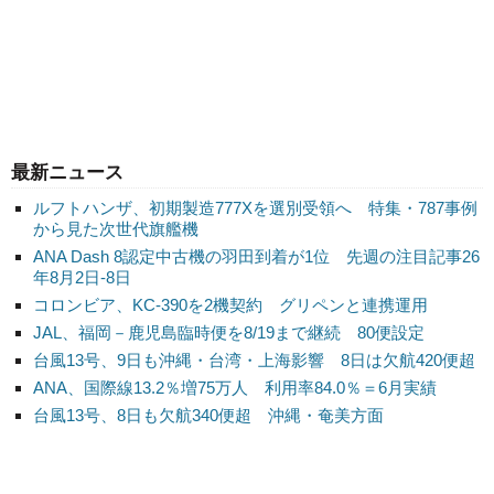
最新ニュース
ルフトハンザ、初期製造777Xを選別受領へ 特集・787事例
から見た次世代旗艦機
ANA Dash 8認定中古機の羽田到着が1位 先週の注目記事26
年8月2日-8日
コロンビア、KC-390を2機契約 グリペンと連携運用
JAL、福岡－鹿児島臨時便を8/19まで継続 80便設定
台風13号、9日も沖縄・台湾・上海影響 8日は欠航420便超
ANA、国際線13.2％増75万人 利用率84.0％＝6月実績
台風13号、8日も欠航340便超 沖縄・奄美方面