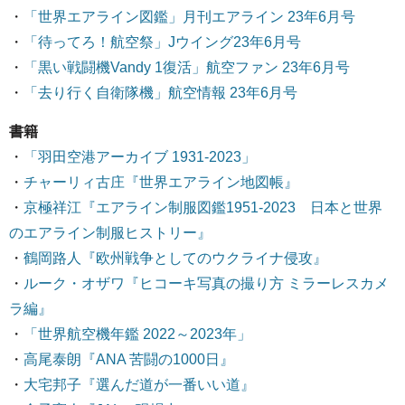
・
「世界エアライン図鑑」月刊エアライン 23年6月号
・
「待ってろ！航空祭」Jウイング23年6月号
・
「黒い戦闘機Vandy 1復活」航空ファン 23年6月号
・
「去り行く自衛隊機」航空情報 23年6月号
書籍
・
「羽田空港アーカイブ 1931-2023」
・
チャーリィ古庄『世界エアライン地図帳』
・
京極祥江『エアライン制服図鑑1951-2023 日本と世界
のエアライン制服ヒストリー』
・
鶴岡路人『欧州戦争としてのウクライナ侵攻』
・
ルーク・オザワ『ヒコーキ写真の撮り方 ミラーレスカメ
ラ編』
・
「世界航空機年鑑 2022～2023年」
・
高尾泰朗『ANA 苦闘の1000日』
・
大宅邦子『選んだ道が一番いい道』