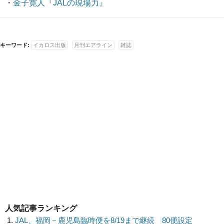
・
金子寛人『JALの現場力』
キーワード:
イカロス出版
月刊エアライン
雑誌
人気記事ランキング
JAL、福岡－鹿児島臨時便を8/19まで継続 80便設定