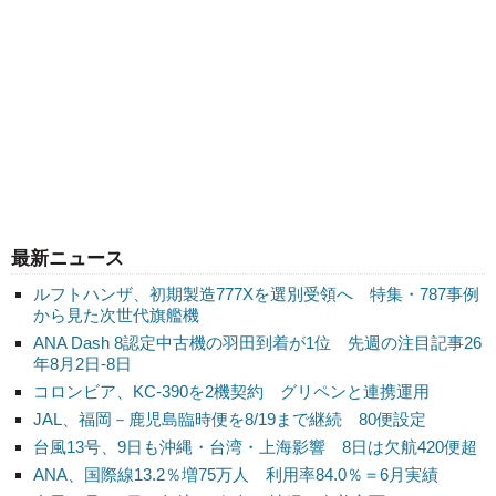
最新ニュース
ルフトハンザ、初期製造777Xを選別受領へ 特集・787事例
から見た次世代旗艦機
ANA Dash 8認定中古機の羽田到着が1位 先週の注目記事26
年8月2日-8日
コロンビア、KC-390を2機契約 グリペンと連携運用
JAL、福岡－鹿児島臨時便を8/19まで継続 80便設定
台風13号、9日も沖縄・台湾・上海影響 8日は欠航420便超
ANA、国際線13.2％増75万人 利用率84.0％＝6月実績