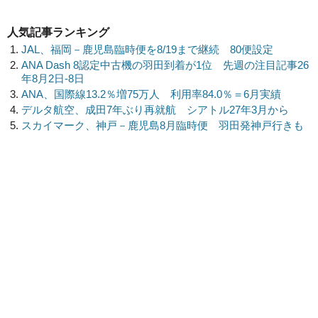
人気記事ランキング
JAL、福岡－鹿児島臨時便を8/19まで継続 80便設定
ANA Dash 8認定中古機の羽田到着が1位 先週の注目記事26
年8月2日-8日
ANA、国際線13.2％増75万人 利用率84.0％＝6月実績
デルタ航空、成田7年ぶり再就航 シアトル27年3月から
スカイマーク、神戸－鹿児島8月臨時便 羽田発神戸行きも