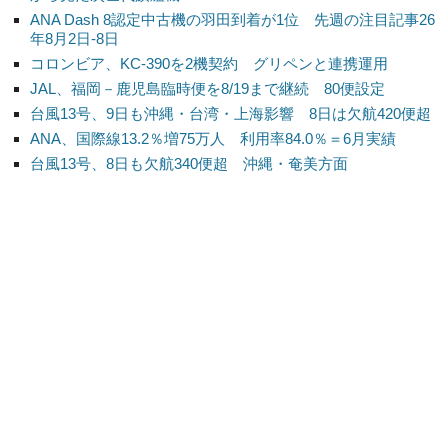
ANA Dash 8認定中古機の羽田到着が1位 先週の注目記事26
年8月2日-8日
コロンビア、KC-390を2機契約 グリペンと連携運用
JAL、福岡－鹿児島臨時便を8/19まで継続 80便設定
台風13号、9日も沖縄・台湾・上海影響 8日は欠航420便超
ANA、国際線13.2％増75万人 利用率84.0％＝6月実績
台風13号、8日も欠航340便超 沖縄・奄美方面