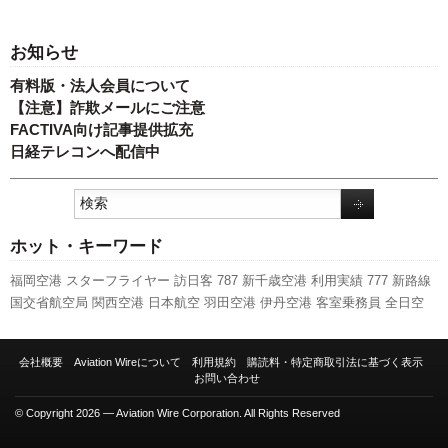
お知らせ
有料版・法人会員について
【注意】詐欺メールにご注意
FACTIVA向け記事提供拡充
日経テレコンへ配信中
ホット・キーワード
福岡空港
スターフライヤー
訪日客
787
新千歳空港
利用実績
777
新路線
国交省航空局
関西空港
日本航空
羽田空港
伊丹空港
客室乗務員
全日空
新型コロナウイルス
発着回数
737NG
スカイマーク
セントレア
LCC
成田
空港
ボーイング
エアバス
航空貨物
国交省
ピーチ・アビエーション
実績
会社概要
Aviation Wireについて
利用規約
購読料・特定商取引法に基づく表示
A350 XWB
キャンペーン
A320
先週の注目記事
人事
ANAホールディング
お問い合わせ
ス
旅客数
© Copyright 2026 — Aviation Wire Corporation. All Rights Reserved