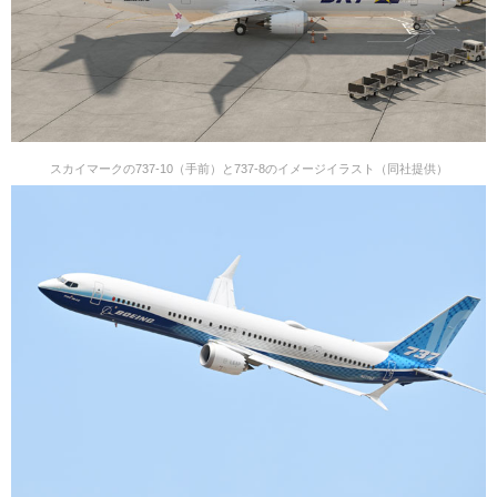
スカイマークの737-10（手前）と737-8のイメージイラスト（同社提供）