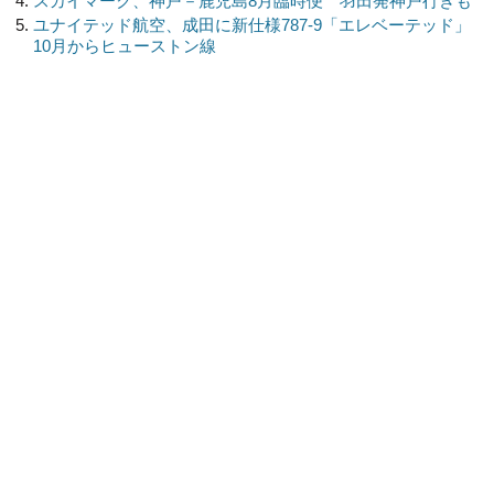
スカイマーク、神戸－鹿児島8月臨時便 羽田発神戸行きも
ユナイテッド航空、成田に新仕様787-9「エレベーテッド」
10月からヒューストン線