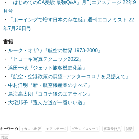
・
「はじめてのCA受験 最強Q&A」月刊エアステージ 22年9
月号
・
「ボーイングで増す日本の存在感」週刊エコノミスト 22
年7月26日号
書籍
・
ルーク・オザワ『航空の世界 1973-2000』
・
『ヒコーキ写真テクニック2022』
・
浜田一穂『ジェット旅客機進化論』
・
『航空・空港政策の展望─アフターコロナを見据えて』
・
中村洋明『新・航空機産業のすべて』
・
鳥海高太朗『コロナ後のエアライン』
・
大宅邦子『選んだ道が一番いい道』
キーワード:
イカロス出版
エアステージ
グランドスタッフ
客室乗務員
就活
雑誌