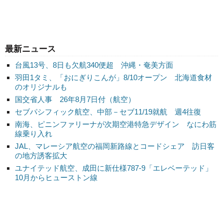
最新ニュース
台風13号、8日も欠航340便超 沖縄・奄美方面
羽田1タミ、「おにぎりこんが」8/10オープン 北海道食材
のオリジナルも
国交省人事 26年8月7日付（航空）
セブパシフィック航空、中部－セブ11/19就航 週4往復
南海、ピニンファリーナが次期空港特急デザイン なにわ筋
線乗り入れ
JAL、マレーシア航空の福岡新路線とコードシェア 訪日客
の地方誘客拡大
ユナイテッド航空、成田に新仕様787-9「エレベーテッド」
10月からヒューストン線